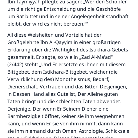
Ibn Taymiyyah pflegte zu sagen: „Wer den Schöpfer
um die richtige Entscheidung und die Geschöpfe
um Rat bittet und in seiner Angelegenheit standhaft
bleibt, der wird es nicht bereuen.““
Die Antwort Nr. 110845 rettete eine
All diese Weisheiten und Vorteile hat der
Großgelehrte Ibn Al-Qayyim in einer großartigen
Ehe.
Erklärung über die Wichtigkeit des Istikhara-Gebets
gesammelt. Er sagte, so wie in „Zad Al-Ma'ad“
Unterstütze die Arbeit von Islam Q&A
(2/442) steht: „Und Er ersetzte es ihnen mit diesem
Der Prophet -Allahs Segen und Frieden auf
Bittgebet, dem Istikhara-Bittgebet, welcher (die
ihm- sagte:
Verwirklichung des) Monotheismus, Bedarf,
"Wer zum Guten aufruft, hat den Lohn
Dienerschaft, Vertrauen und das Bitten Desjenigen,
desjenigen, der sie durchführt."
in Dessen Hand alles Gute ist, Der Alleine guten
Taten bringt und die schlechten Taten abwendet.
(MUSLIM 1893)
Derjenige, Der, wenn Er Seinem Diener eine
Barmherzigkeit öffnet, keiner sie ihm wegnehmen
kann, und wenn Er sie von ihm nimmt, dann kann
Beitrag dazu
sie ihm niemand durch Omen, Astrologie, Schicksale