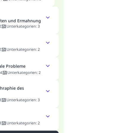
ften und Ermahnung
2
Unterkategorien
:
3
2
Unterkategorien
:
2
ale Probleme
4
Unterkategorien
:
2
hraphie des
3
Unterkategorien
:
3
3
Unterkategorien
:
2