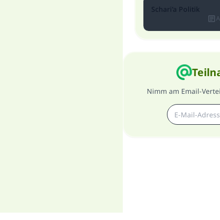
Schari'a Politik
A
Teiln
Nimm am Email-Verteil