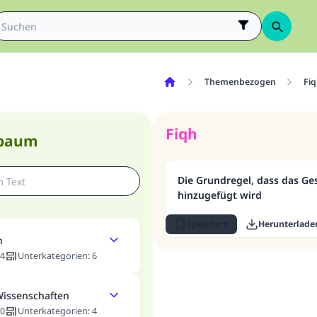
Themenbezogen
Fiq
Fiqh
nbaum
Die Grundregel, dass das G
hinzugefügt wird
Speichern
Herunterlade
n
4
Unterkategorien
:
6
Wissenschaften
0
Unterkategorien
:
4