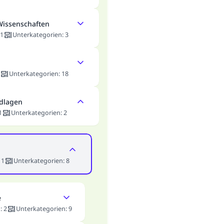
Wissenschaften
1
Unterkategorien
:
3
Unterkategorien
:
18
ndlagen
1
Unterkategorien
:
2
:
1
Unterkategorien
:
8
e
n
:
2
Unterkategorien
:
9