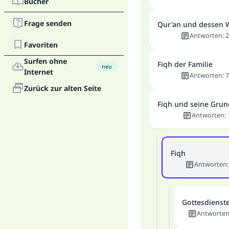
Bücher
Frage senden
Qur'an und dessen 
Antworten
:
2
Favoriten
Surfen ohne
Fiqh der Familie
neu
Internet
Antworten
:
7
Zurück zur alten Seite
Fiqh und seine Gru
Antworten
:
Fiqh
Antworten
Gottesdienst
Antworte