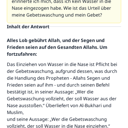
erinnerte ich mich, dass ich kein Wasser in die
Nase eingezogen habe. Wie ist das Urteil über
meine Gebetswaschung und mein Gebet?
Inhalt der Antwort
Alles Lob gebührt Allah, und der Segen und
Frieden seien auf den Gesandten Allahs. Um
fortzufahren:
Das Einziehen von Wasser in die Nase ist Pflicht bei
der Gebetswaschung, aufgrund dessen, was durch
die Handlung des Propheten - Allahs Segen und
Frieden seien auf ihm - und durch seinen Befehl
Die Antwort Nr. 110845 rettete eine
bestätigt ist, in seiner Aussage: „Wer die
Gebetswaschung vollzieht, der soll Wasser aus der
Ehe.
Nase ausstoßen.“ Überliefert von Al-Bukhari und
Muslim,
Unterstütze die Arbeit von Islam Q&A
und seine Aussage: „Wer die Gebetswaschung
Der Prophet -Allahs Segen und Frieden auf
vollzieht, der soll Wasser in die Nase einziehen.“