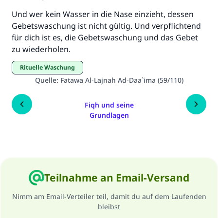
ihm- sagte:
"Wer zum Guten aufruft, hat den Lohn
Und wer kein Wasser in die Nase einzieht, dessen
desjenigen, der sie durchführt."
Gebetswaschung ist nicht gültig. Und verpflichtend
für dich ist es, die Gebetswaschung und das Gebet
(MUSLIM 1893)
zu wiederholen.
Rituelle Waschung
Beitrag dazu
Quelle
:
Fatawa Al-Lajnah Ad-Daa`ima (59/110)
Fiqh und seine
Grundlagen
Teilnahme an Email-Versand
Nimm am Email-Verteiler teil, damit du auf dem Laufenden
bleibst