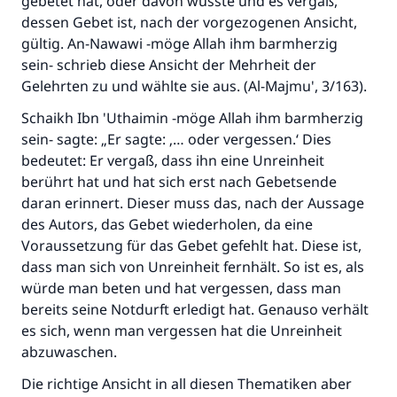
gebetet hat, oder davon wusste und es vergaß,
dessen Gebet ist, nach der vorgezogenen Ansicht,
gültig. An-Nawawi -möge Allah ihm barmherzig
sein- schrieb diese Ansicht der Mehrheit der
Gelehrten zu und wählte sie aus. (Al-Majmu', 3/163).
Schaikh Ibn 'Uthaimin -möge Allah ihm barmherzig
Die Antwort Nr. 110845 rettete eine
sein- sagte: „Er sagte: ‚… oder vergessen.‘ Dies
bedeutet: Er vergaß, dass ihn eine Unreinheit
Ehe.
berührt hat und hat sich erst nach Gebetsende
daran erinnert. Dieser muss das, nach der Aussage
Unterstütze die Arbeit von Islam Q&A
des Autors, das Gebet wiederholen, da eine
Der Prophet -Allahs Segen und Frieden auf
Voraussetzung für das Gebet gefehlt hat. Diese ist,
ihm- sagte:
dass man sich von Unreinheit fernhält. So ist es, als
"Wer zum Guten aufruft, hat den Lohn
würde man beten und hat vergessen, dass man
desjenigen, der sie durchführt."
bereits seine Notdurft erledigt hat. Genauso verhält
es sich, wenn man vergessen hat die Unreinheit
(MUSLIM 1893)
abzuwaschen.
Die richtige Ansicht in all diesen Thematiken aber
Beitrag dazu