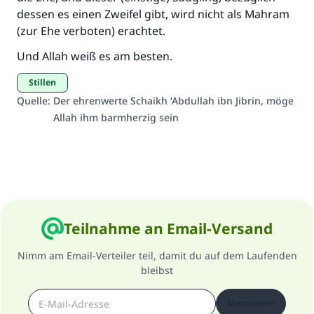
"Wer zum Guten aufruft, hat den Lohn
dessen es einen Zweifel gibt, wird nicht als Mahram
desjenigen, der sie durchführt."
(zur Ehe verboten) erachtet.
(MUSLIM 1893)
Und Allah weiß es am besten.
Stillen
Beitrag dazu
Quelle
:
Der ehrenwerte Schaikh ‘Abdullah ibn Jibrin, möge
Allah ihm barmherzig sein
Teilnahme an Email-Versand
Nimm am Email-Verteiler teil, damit du auf dem Laufenden
bleibst
Abonnieren