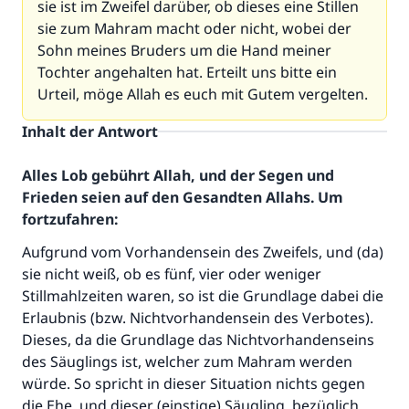
sie ist im Zweifel darüber, ob dieses eine Stillen
sie zum Mahram macht oder nicht, wobei der
Sohn meines Bruders um die Hand meiner
Tochter angehalten hat. Erteilt uns bitte ein
Urteil, möge Allah es euch mit Gutem vergelten.
Inhalt der Antwort
Alles Lob gebührt Allah, und der Segen und
Frieden seien auf den Gesandten Allahs. Um
fortzufahren:
Aufgrund vom Vorhandensein des Zweifels, und (da)
Die Antwort Nr. 110845 rettete eine
sie nicht weiß, ob es fünf, vier oder weniger
Stillmahlzeiten waren, so ist die Grundlage dabei die
Ehe.
Erlaubnis (bzw. Nichtvorhandensein des Verbotes).
Dieses, da die Grundlage das Nichtvorhandenseins
Unterstütze die Arbeit von Islam Q&A
des Säuglings ist, welcher zum Mahram werden
Der Prophet -Allahs Segen und Frieden auf
würde. So spricht in dieser Situation nichts gegen
ihm- sagte:
die Ehe, und dieser (einstige) Säugling, bezüglich