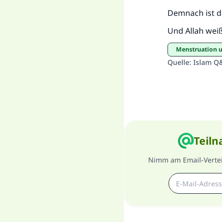
Demnach ist da
Und Allah wei
Menstruation
Quelle
:
Islam Q
Teiln
Nimm am Email-Verteil