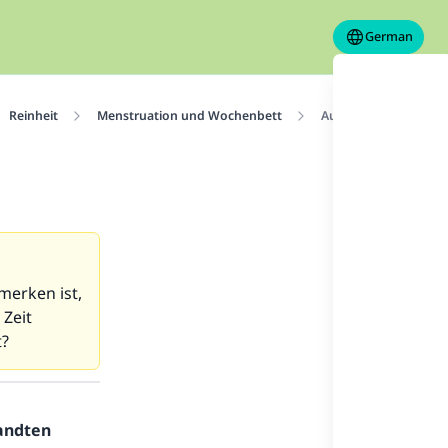
German
Reinheit
Menstruation und Wochenbett
Aus ihr treten Ausflüs
umerken ist,
 Zeit
t?
sandten