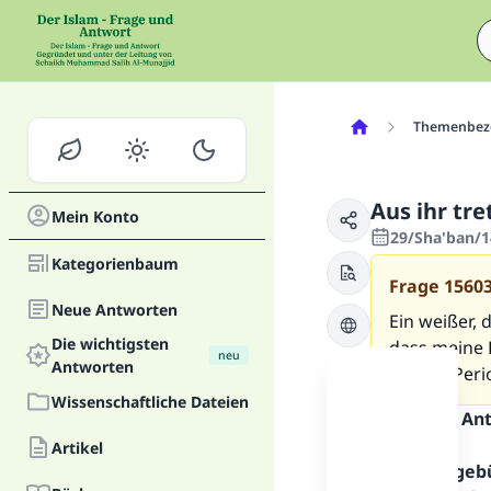
Themenbez
Aus ihr tre
Mein Konto
29/Sha'ban/1
Kategorienbaum
Frage
1560
Neue Antworten
Ein weißer, 
Die wichtigsten
dass meine 
neu
Antworten
meiner Perio
Wissenschaftliche Dateien
Inhalt der An
Artikel
Alles Lob geb