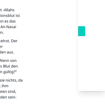
t -Allahs
onsblut ist
nn es das
 An-Nasai
in.
.
kelrot. Der
er
den aus.
„Wenn von
s Blut den
n gültig?“
sie nichts, da
t ihm
uten sind,
eden sein-