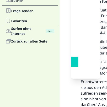
Bücher
Allahs. Um fo
Die Menstruati
Frage senden
Segen und Frie
Favoriten
ein schwarzes,
andere ist, da
Surfen ohne
neu
(216) und Al-A
Internet
Zurück zur alten Seite
Es hat, für di
Geruch ist übel
Gebärmutter au
Schaikh Ibn '
der Frau, tags
gesamten Monat
Er antwortete: 
sie aus den Ad
zufrieden sein
sind nicht von
darüber.“ Aus „