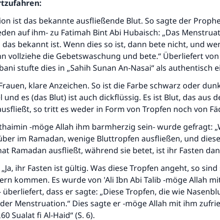
rtzufahren:
on ist das bekannte ausfließende Blut. So sagte der Prophe
den auf ihm- zu Fatimah Bint Abi Hubaisch: „Das Menstruati
 das bekannt ist. Wenn dies so ist, dann bete nicht, und we
nn vollziehe die Gebetswaschung und bete.“ Überliefert von
lbani stufte dies in „Sahih Sunan An-Nasai“ als authentisch e
Die Antwort Nr. 110845 rettete eine Ehe
e Frauen, klare Anzeichen. So ist die Farbe schwarz oder dun
 und es (das Blut) ist auch dickflüssig. Es ist Blut, das aus d
Unterstütze die Arbeit von Islam Q&A
sfließt, so tritt es weder in Form von Tropfen noch von Fä
Der Prophet -Allahs Segen und Frieden auf ihm- sagte:
Uthaimin -möge Allah ihm barmherzig sein- wurde gefragt: 
"Wer zum Guten aufruft, hat den Lohn desjenigen, der sie
über im Ramadan, wenige Bluttropfen ausfließen, und diese
durchführt."
 Ramadan ausfließt, während sie betet, ist ihr Fasten dan
(MUSLIM 1893)
„Ja, ihr Fasten ist gültig. Was diese Tropfen angeht, so sind 
ern kommen. Es wurde von 'Ali Ibn Abi Talib -möge Allah mi
- überliefert, dass er sagte: „Diese Tropfen, die wie Nasenbl
Beitrag dazu
 der Menstruation.“ Dies sagte er -möge Allah mit ihm zufri
60 Sualat fi Al-Haid“ (S. 6).