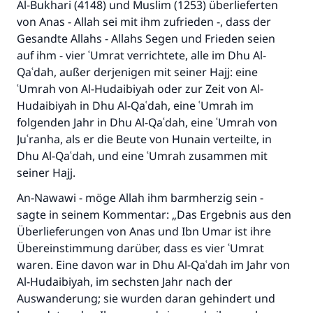
Al-Bukhari (4148) und Muslim (1253) überlieferten
von Anas - Allah sei mit ihm zufrieden -, dass der
Die Antwort Nr. 110845 rettete eine
Gesandte Allahs - Allahs Segen und Frieden seien
auf ihm - vier ʿUmrat verrichtete, alle im Dhu Al-
Ehe.
Qaʿdah, außer derjenigen mit seiner Hajj: eine
ʿUmrah von Al-Hudaibiyah oder zur Zeit von Al-
Unterstütze die Arbeit von Islam Q&A
Hudaibiyah in Dhu Al-Qaʿdah, eine ʿUmrah im
Der Prophet -Allahs Segen und Frieden auf
folgenden Jahr in Dhu Al-Qaʿdah, eine ʿUmrah von
ihm- sagte:
Juʿranha, als er die Beute von Hunain verteilte, in
"Wer zum Guten aufruft, hat den Lohn
Dhu Al-Qaʿdah, und eine ʿUmrah zusammen mit
desjenigen, der sie durchführt."
seiner Hajj.
(MUSLIM 1893)
An-Nawawi - möge Allah ihm barmherzig sein -
sagte in seinem Kommentar: „Das Ergebnis aus den
Überlieferungen von Anas und Ibn Umar ist ihre
Beitrag dazu
Übereinstimmung darüber, dass es vier ʿUmrat
waren. Eine davon war in Dhu Al-Qaʿdah im Jahr von
Al-Hudaibiyah, im sechsten Jahr nach der
Auswanderung; sie wurden daran gehindert und