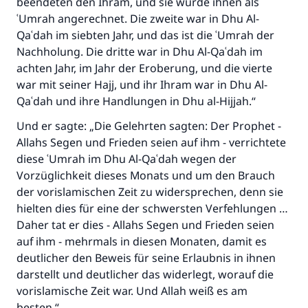
beendeten den Ihram, und sie wurde ihnen als
ʿUmrah angerechnet. Die zweite war in Dhu Al-
Qaʿdah im siebten Jahr, und das ist die ʿUmrah der
Nachholung. Die dritte war in Dhu Al-Qaʿdah im
achten Jahr, im Jahr der Eroberung, und die vierte
war mit seiner Hajj, und ihr Ihram war in Dhu Al-
Qaʿdah und ihre Handlungen in Dhu al-Hijjah.“
Und er sagte: „Die Gelehrten sagten: Der Prophet -
Allahs Segen und Frieden seien auf ihm - verrichtete
diese ʿUmrah im Dhu Al-Qaʿdah wegen der
Vorzüglichkeit dieses Monats und um den Brauch
der vorislamischen Zeit zu widersprechen, denn sie
hielten dies für eine der schwersten Verfehlungen …
Daher tat er dies - Allahs Segen und Frieden seien
auf ihm - mehrmals in diesen Monaten, damit es
deutlicher den Beweis für seine Erlaubnis in ihnen
darstellt und deutlicher das widerlegt, worauf die
vorislamische Zeit war. Und Allah weiß es am
besten.“