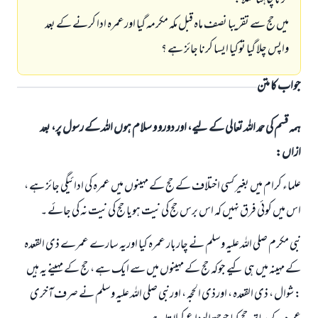
کرنا چاہتا مثلا :
میں حج سے تقریبا نصف ماہ قبل مکہ مکرمہ گيا اورعمرہ ادا کرنے کے بعد
واپس چلا گيا توکیا ایسا کرنا جائز ہے ؟
جواب کا متن
ہمہ قسم کی حمد اللہ تعالی کے لیے، اور دورو و سلام ہوں اللہ کے رسول پر، بعد
ازاں:
علماء کرام میں بغیر کسی اختلاف کے حج کے مہینوں میں عمرہ کی ادائيگي جائز ہے ،
اس میں کوئي فرق نہيں کہ اس برس حج کی نیت ہویا حج کی نیت نہ کی جائے ۔
نبی مکرم صلی اللہ علیہ وسلم نے چاربار عمرہ کیا اوریہ سارے عمرے ذی القعدہ
کے مہینہ میں ہی کیے جوکہ حج کے مہینوں میں سے ایک ہے ، حج کے مہینے یہ ہیں
: شوال ، ذی القعدہ ، اورذی الحجہ ، اورنبی صلی اللہ علیہ وسلم نے صرف آخری