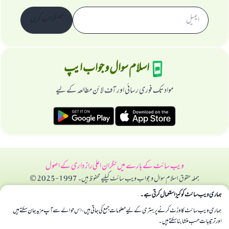
سبسکرائب کریں
اسلام سوال و جواب ایپ
مواد تک فوری رسائی اور آف لائن مطالعہ کے لیے
ویب سائٹ کے بارے میں
نگران اعلی
راز داری کے اصول
جملہ حقوق اسلام سوال و جواب ویب سائٹ کیلیے محفوظ ہیں۔ 1997-2025 ©
ہماری ویب سائٹ کوکیز استعمال کرتی ہے۔
ہماری ویب سائٹ کا وزٹ کرنے پر بہتری کے لیے معلومات جمع کی جاتی ہیں، اس حوالے سے آپ مزید جان سکتے ہیں
اور ترتیبات حسب منشا بنا سکتے ہیں۔