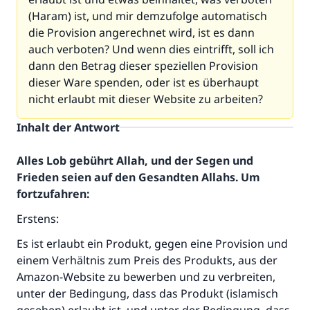
(Haram) ist, und mir demzufolge automatisch
die Provision angerechnet wird, ist es dann
auch verboten? Und wenn dies eintrifft, soll ich
dann den Betrag dieser speziellen Provision
dieser Ware spenden, oder ist es überhaupt
nicht erlaubt mit dieser Website zu arbeiten?
Inhalt der Antwort
Alles Lob gebührt Allah, und der Segen und
Die Antwort Nr. 110845 rettete eine
Frieden seien auf den Gesandten Allahs. Um
fortzufahren:
Ehe.
Erstens:
Unterstütze die Arbeit von Islam Q&A
Es ist erlaubt ein Produkt, gegen eine Provision und
Der Prophet -Allahs Segen und Frieden auf
einem Verhältnis zum Preis des Produkts, aus der
ihm- sagte:
Amazon-Website zu bewerben und zu verbreiten,
"Wer zum Guten aufruft, hat den Lohn
unter der Bedingung, dass das Produkt (islamisch
desjenigen, der sie durchführt."