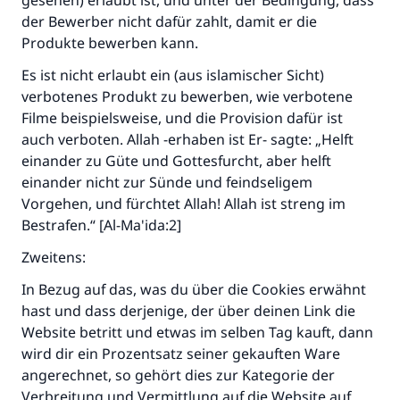
gesehen) erlaubt ist, und unter der Bedingung, dass
der Bewerber nicht dafür zahlt, damit er die
(MUSLIM 1893)
Produkte bewerben kann.
Es ist nicht erlaubt ein (aus islamischer Sicht)
Beitrag dazu
verbotenes Produkt zu bewerben, wie verbotene
Filme beispielsweise, und die Provision dafür ist
auch verboten. Allah -erhaben ist Er- sagte: „Helft
einander zu Güte und Gottesfurcht, aber helft
einander nicht zur Sünde und feindseligem
Vorgehen, und fürchtet Allah! Allah ist streng im
Bestrafen.“ [Al-Ma'ida:2]
Zweitens:
In Bezug auf das, was du über die Cookies erwähnt
hast und dass derjenige, der über deinen Link die
Website betritt und etwas im selben Tag kauft, dann
wird dir ein Prozentsatz seiner gekauften Ware
angerechnet, so gehört dies zur Kategorie der
Verbreitung und Vermittlung auf die Website auf