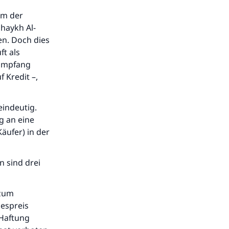
dem der
haykh Al-
en. Doch dies
ft als
 Empfang
 Kredit –,
eindeutig.
g an eine
äufer) in der
n sind drei
.
 zum
gespreis
 Haftung