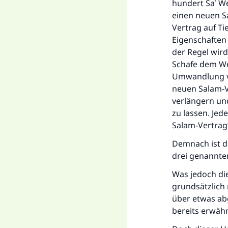
hundert Saʿ We
einen neuen S
Vertrag auf Ti
Eigenschaften 
der Regel wird
Schafe dem We
Umwandlung vo
neuen Salam-Ve
verlängern un
zu lassen. Jed
Salam-Vertrag“
Demnach ist di
drei genannte
Was jedoch die
grundsätzlich 
über etwas abg
bereits erwähn