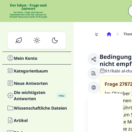
The
Bedingunge
Mein Konto
nicht emp
Kategorienbaum
01/Rabi al-t
Neue Antworten
Frage
2787
Die wichtigsten
Im Oktober 
neu
Antworten
den Farmen 
Lob gebührt
Wissenschaftliche Dateien
Klasse zum S
Artikel
genannte Me
Übergabe zu