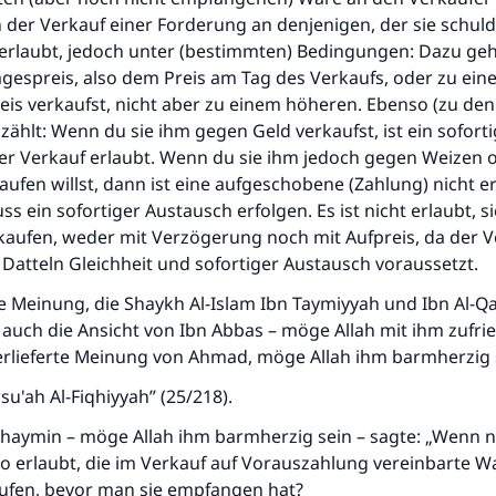
 der Verkauf einer Forderung an denjenigen, der sie schulde
 erlaubt, jedoch unter (bestimmten) Bedingungen: Dazu geh
agespreis, also dem Preis am Tag des Verkaufs, oder zu ei
eis verkaufst, nicht aber zu einem höheren. Ebenso (zu den
ählt: Wenn du sie ihm gegen Geld verkaufst, ist ein sofort
r Verkauf erlaubt. Wenn du sie ihm jedoch gegen Weizen 
aufen willst, dann ist eine aufgeschobene (Zahlung) nicht er
s ein sofortiger Austausch erfolgen. Es ist nicht erlaubt, 
rkaufen, weder mit Verzögerung noch mit Aufpreis, da der 
Datteln Gleichheit und sofortiger Austausch voraussetzt.
ie Meinung, die Shaykh Al-Islam Ibn Taymiyyah und Ibn Al-Q
t auch die Ansicht von Ibn Abbas – möge Allah mit ihm zufri
erlieferte Meinung von Ahmad, möge Allah ihm barmherzig 
su'ah Al-Fiqhiyyah” (25/218).
thaymin – möge Allah ihm barmherzig sein – sagte: „Wenn
also erlaubt, die im Verkauf auf Vorauszahlung vereinbarte W
ufen, bevor man sie empfangen hat?