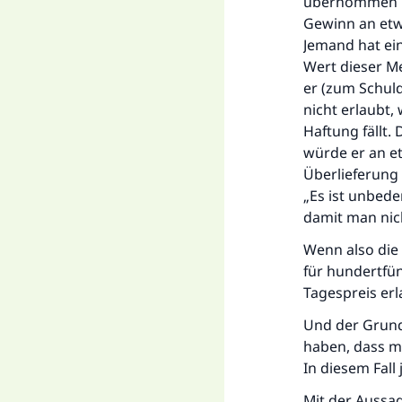
übernommen ha
Gewinn an etwa
Jemand hat ei
Wert dieser Me
er (zum Schuld
nicht erlaubt,
Haftung fällt
würde er an et
Überlieferung 
„Es ist unbed
damit man nich
Wenn also die
für hundertfün
Tagespreis erl
Und der Grund,
haben, dass ma
In diesem Fall
Mit der Aussag