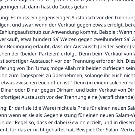
eringer ist, dann hast du Gutes getan.
ung: Es muss ein gegenseitiger Austausch vor der Trennun
olgen, und zwar, wenn der Verkauf gegen etwas erfolgt, bei
 Zahlungsaufschub zur Anwendung kommt. Beispiel: Wenn
verkauft, etwa hundert Saʿ Weizen gegen zweihundert Saʿ G
 der Bedingung erlaubt, dass der Austausch (beider Seiten)
hen der (beiden Parteien) erfolgt. Denn beim Verkauf von
st sofortiger Austausch vor der Trennung erforderlich. Dies
eferung von Ibn ʿUmar, möge Allah mit beiden zufrieden sein:
 ihn zum Tagespreis zu übernehmen, solange ihr euch nicht
twas zwischen euch offen ist.“ Denn (in einem solchen Fall
Dinar oder Dinar gegen Dirham, und beim Verkauf von D
(sofortige) Austausch vor der Trennung eine (verpflichtende
ng: Er darf sie (die Ware) nicht als Preis für einen neuen S
nn wenn er sie als Gegenleistung für einen neuen Salam-V
s in der Regel so, dass er dabei Gewinn erzielt, und in diesem
ent, für das er nicht gehaftet hat. Beispiel: Der Salam-Vertr