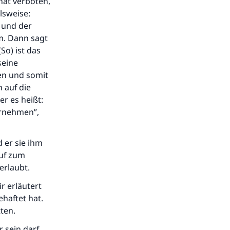
hat verboten,
lsweise:
 und der
m. Dann sagt
So) ist das
seine
en und somit
h auf die
er es heißt:
ernehmen”,
 er sie ihm
auf zum
erlaubt.
r erläutert
haftet hat.
ten.
 sein darf.