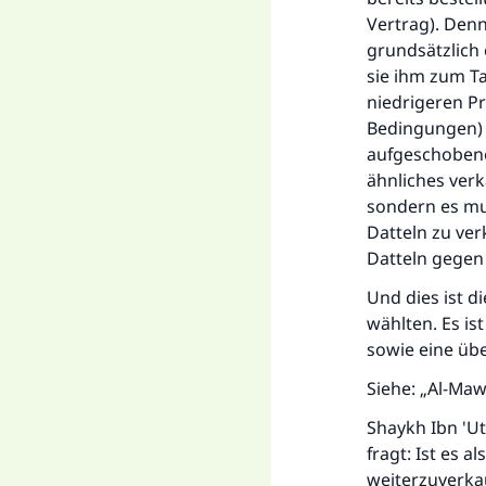
Vertrag). Denn
grundsätzlich
sie ihm zum T
niedrigeren Pr
Bedingungen) z
aufgeschobene
ähnliches verk
sondern es mus
Datteln zu ve
Datteln gegen 
Und dies ist d
wählten. Es is
sowie eine üb
Siehe: „Al-Maw
Shaykh Ibn 'U
fragt: Ist es 
weiterzuverka