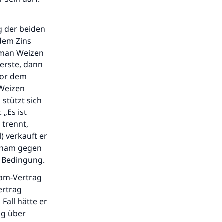
g der beiden
 dem Zins
 man Weizen
erste, dann
 vor dem
 Weizen
 stützt sich
 „Es ist
 trennt,
) verkauft er
irham gegen
) Bedingung.
alam-Vertrag
ertrag
 Fall hätte er
ag über