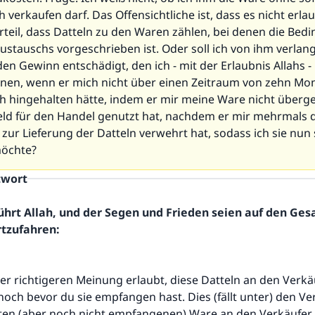
verkaufen darf. Das Offensichtliche ist, dass es nicht erlaub
rteil, dass Datteln zu den Waren zählen, bei denen die Bed
ustauschs vorgeschrieben ist. Oder soll ich von ihm verlan
den Gewinn entschädigt, den ich - mit der Erlaubnis Allahs -
nnen, wenn er mich nicht über einen Zeitraum von zehn Mo
ich hingehalten hätte, indem er mir meine Ware nicht überg
ld für den Handel genutzt hat, nachdem er mir mehrmals d
zur Lieferung der Datteln verwehrt hat, sodass ich sie nun 
möchte?
twort
ührt Allah, und der Segen und Frieden seien auf den Ge
rtzufahren:
er richtigeren Meinung erlaubt, diese Datteln an den Verkä
noch bevor du sie empfangen hast. Dies (fällt unter) den Ve
lten (aber noch nicht empfangenen) Ware an den Verkäufer 