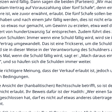
izen wird fällig. Dann sagen die beiden (Parteien): „Wir m
alam-Vertrag auf Vorauszahlung über fünf Schafe“, denn ei
ere ist, wie zuvor erwähnt, erlaubt. Die fünf Schafe sollen 
haben und nach einem Jahr fällig werden, dies ist nicht erl
 so etwas nur gemacht, um Gewinn zu erzielen, etwa weil d
rt von hundertzwanzig Saʿ entsprechen. Zudem führt dies 
n Schulden: Immer wenn eine Schuld fällig wird, wird sie 
rtrag umgewandelt. Das ist eine Trickserei, um die Schuld
d sie in dieser Weise in der Verantwortung des Schuldner
es Mal, wenn die Schuld fällig wird, sagt er: „Mach daraus e
, und so häufen sich die Schulden immer weiter.
e richtigere Meinung, dass der Verkauf erlaubt ist, jedoch 
n Bedingungen.
 Ansicht der (hanbalitischen) Rechtsschule betrifft, so ist d
nicht erlaubt. Ihr Beweis dafür ist der Hadith: „Wer einen S
eschlossen hat, darf es nicht auf etwas anderes übertrage
t.