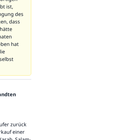
t ist,
ingung des
gen, dass
 hätte
naten
eben hat
ie
selbst
sandten
ufer zurück
rkauf einer
(arab. Salam-