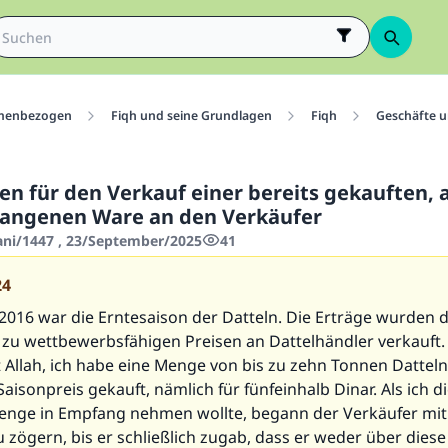
menbezogen
Fiqh und seine Grundlagen
Fiqh
Geschäfte 
n für den Verkauf einer bereits gekauften, 
fangenen Ware an den Verkäufer
hani/1447 , 23/September/2025
41
24
2016 war die Erntesaison der Datteln. Die Erträge wurden d
zu wettbewerbsfähigen Preisen an Dattelhändler verkauft. 
 Allah, ich habe eine Menge von bis zu zehn Tonnen Datteln
aisonpreis gekauft, nämlich für fünfeinhalb Dinar. Als ich d
nge in Empfang nehmen wollte, begann der Verkäufer mit
 zögern, bis er schließlich zugab, dass er weder über dies