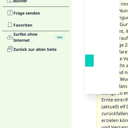
Bücher
verfügte no
kaufen. Nun 
Frage senden
die Bedingun
und alle Gun
Favoriten
abgelehnt, 
Surfen ohne
habe darauf
neu
Internet
eine lange 
Zurück zur alten Seite
dieser Ware 
zögernde Ver
Ware nicht a
Dinar, und n
Aus den Wor
hervor, dass
Menge zu er
Ernte eintrif
(aktuell) el
zurückfalle
erzielen kön
und Versand