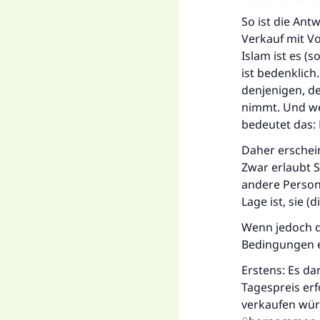
So ist die Antw
Verkauf mit V
Islam ist es (
ist bedenklich
denjenigen, de
nimmt. Und we
bedeutet das:
Daher erschein
Zwar erlaubt S
andere Person 
Lage ist, sie (
Wenn jedoch d
Bedingungen e
Erstens: Es da
Tagespreis er
verkaufen würd