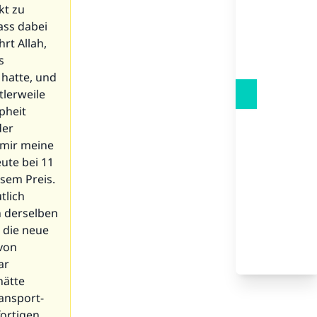
kt zu
ass dabei
rt Allah,
s
 hatte, und
tlerweile
pheit
der
 mir meine
ute bei 11
esem Preis.
tlich
n derselben
 die neue
 von
ar
hätte
ransport-
fortigen