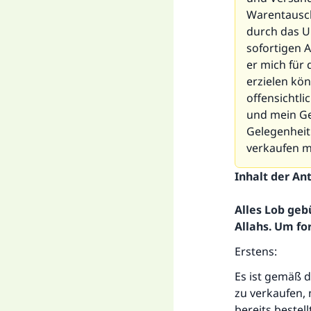
Warentausch 
durch das U
sofortigen A
er mich für 
erzielen kö
offensichtl
und mein Ge
Gelegenheit 
verkaufen 
Inhalt der An
Alles Lob geb
Allahs. Um fo
Erstens:
Es ist gemäß d
zu verkaufen, 
bereits bestel