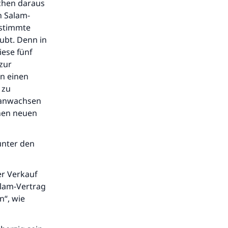
achen daraus
n Salam-
bestimmte
aubt. Denn in
iese fünf
zur
in einen
 zu
s anwachsen
inen neuen
unter den
er Verkauf
alam-Vertrag
n“, wie