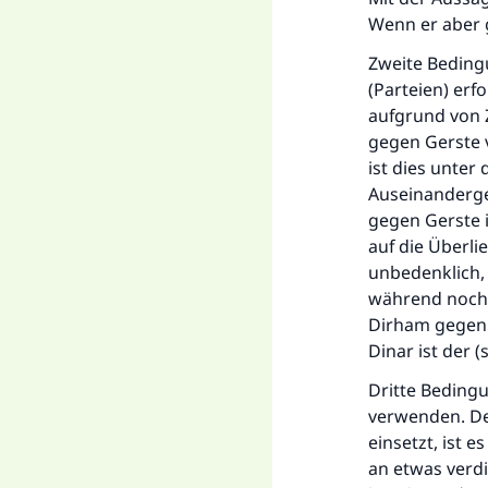
Wenn er aber g
Zweite Beding
(Parteien) erf
aufgrund von
gegen Gerste 
ist dies unter
Auseinanderge
gegen Gerste i
auf die Überli
unbedenklich,
während noch e
Dirham gegen 
Dinar ist der 
Dritte Bedingu
verwenden. De
einsetzt, ist e
an etwas verdi