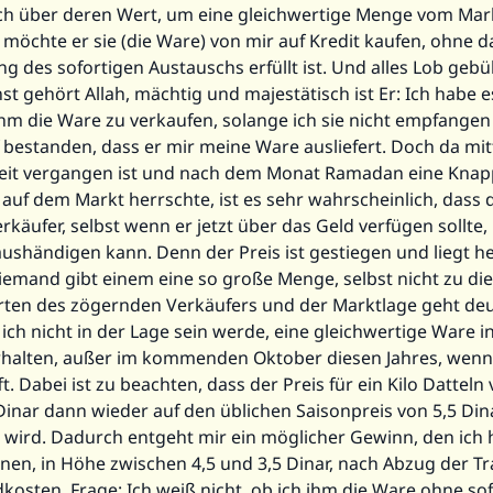
ch über deren Wert, um eine gleichwertige Menge vom Mar
möchte er sie (die Ware) von mir auf Kredit kaufen, ohne d
g des sofortigen Austauschs erfüllt ist. Und alles Lob gebüh
st gehört Allah, mächtig und majestätisch ist Er: Ich habe e
ihm die Ware zu verkaufen, solange ich sie nicht empfangen
 bestanden, dass er mir meine Ware ausliefert. Doch da mit
Zeit vergangen ist und nach dem Monat Ramadan eine Knap
auf dem Markt herrschte, ist es sehr wahrscheinlich, dass 
käufer, selbst wenn er jetzt über das Geld verfügen sollte,
ushändigen kann. Denn der Preis ist gestiegen und liegt he
iemand gibt einem eine so große Menge, selbst nicht zu di
ten des zögernden Verkäufers und der Marktlage geht deu
 ich nicht in der Lage sein werde, eine gleichwertige Ware i
halten, außer im kommenden Oktober diesen Jahres, wenn
ft. Dabei ist zu beachten, dass der Preis für ein Kilo Datteln
f Dinar dann wieder auf den üblichen Saisonpreis von 5,5 Din
n wird. Dadurch entgeht mir ein möglicher Gewinn, den ich 
nen, in Höhe zwischen 4,5 und 3,5 Dinar, nach Abzug der T
kosten. Frage: Ich weiß nicht, ob ich ihm die Ware ohne so