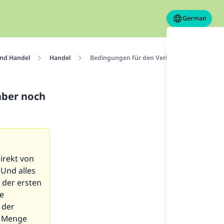
German
und Handel
Handel
Bedingungen für den Verkauf einer bereits 
aber noch
irekt von
Und alles
 der ersten
ie
 der
e Menge