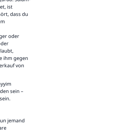
t, ist
ört, dass du
nem
iger oder
oder
laubt,
sie ihm gegen
Verkauf von
ayyim
eden sein –
sein.
 nun jemand
are