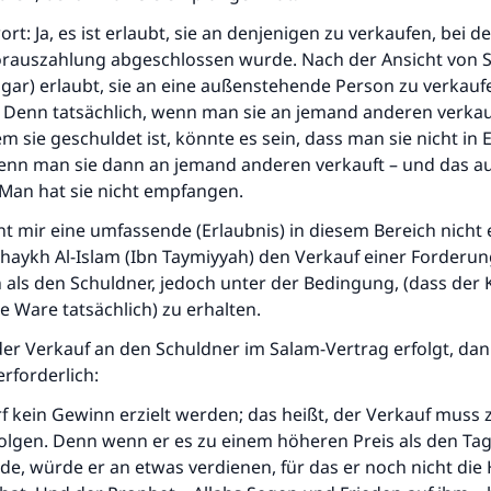
ort: Ja, es ist erlaubt, sie an denjenigen zu verkaufen, bei 
orauszahlung abgeschlossen wurde. Nach der Ansicht von S
sogar) erlaubt, sie an eine außenstehende Person zu verkauf
. Denn tatsächlich, wenn man sie an jemand anderen verkau
m sie geschuldet ist, könnte es sein, dass man sie nicht in
nn man sie dann an jemand anderen verkauft – und das auf
 Man hat sie nicht empfangen.
t mir eine umfassende (Erlaubnis) in diesem Bereich nicht 
haykh Al-Islam (Ibn Taymiyyah) den Verkauf einer Forderun
als den Schuldner, jedoch unter der Bedingung, (dass der K
die Ware tatsächlich) zu erhalten.
er Verkauf an den Schuldner im Salam-Vertrag erfolgt, dan
Die Antwort Nr. 110845 rettete eine Ehe
rforderlich:
Unterstütze die Arbeit von Islam Q&A
rf kein Gewinn erzielt werden; das heißt, der Verkauf muss
folgen. Denn wenn er es zu einem höheren Preis als den Ta
Der Prophet -Allahs Segen und Frieden auf ihm- sagte:
e, würde er an etwas verdienen, für das er noch nicht die
"Wer zum Guten aufruft, hat den Lohn desjenigen, der sie