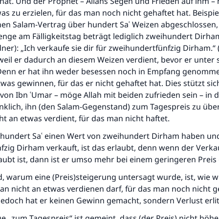
t. Und der Prophet – Allahs Segen und Frieden auf ihm – 
durchführt."
s zu erzielen, für das man noch nicht gehaftet hat. Beispie
(MUSLIM 1893)
nen Salam-Vertrag über hundert Saʿ Weizen abgeschlossen,
nge am Fälligkeitstag beträgt lediglich zweihundert Dirha
ner): „Ich verkaufe sie dir für zweihundertfünfzig Dirham.“ (
Beitrag dazu
 weil er dadurch an diesem Weizen verdient, bevor er unter 
. Denn er hat ihn weder besessen noch in Empfang genomm
was gewinnen, für das er nicht gehaftet hat. Dies stützt sic
von Ibn ʿUmar – möge Allah mit beiden zufrieden sein – in d
enklich, ihn (den Salam-Gegenstand) zum Tagespreis zu üb
t an etwas verdient, für das man nicht haftet.
 hundert Saʿ einen Wert von zweihundert Dirham haben und
fzig Dirham verkauft, ist das erlaubt, denn wenn der Verk
aubt ist, dann ist er umso mehr bei einem geringeren Preis 
 warum eine (Preis)steigerung untersagt wurde, ist, wie wi
n nicht an etwas verdienen darf, für das man noch nicht ge
 jedoch hat er keinen Gewinn gemacht, sondern Verlust erlit
e „zum Tagespreis“ ist gemeint, dass (der Preis) nicht höher