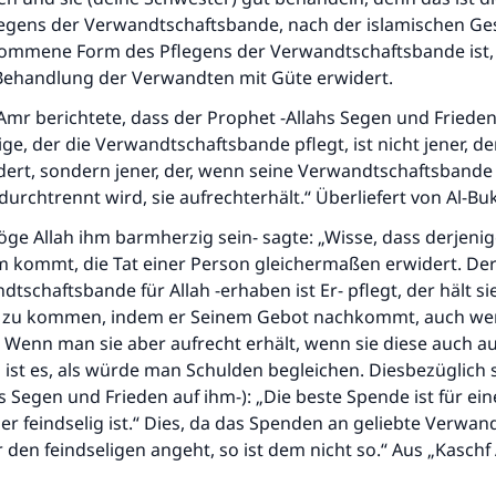
legens der Verwandtschaftsbande, nach der islamischen G
kommene Form des Pflegens der Verwandtschaftsbande ist
 Behandlung der Verwandten mit Güte erwidert.
'Amr berichtete, dass der Prophet -Allahs Segen und Frieden
ige, der die Verwandtschaftsbande pflegt, ist nicht jener, de
dert, sondern jener, der, wenn seine Verwandtschaftsbande
rchtrennt wird, sie aufrechterhält.“ Überliefert von Al-Buk
möge Allah ihm barmherzig sein- sagte: „Wisse, dass derjenig
m kommt, die Tat einer Person gleichermaßen erwidert. Der
dtschaftsbande für Allah -erhaben ist Er- pflegt, der hält si
 zu kommen, indem er Seinem Gebot nachkommt, auch wen
Wenn man sie aber aufrecht erhält, wenn sie diese auch au
 ist es, als würde man Schulden begleichen. Diesbezüglich 
s Segen und Frieden auf ihm-): „Die beste Spende ist für ei
Die Antwort Nr. 110845 rettete eine Ehe
r feindselig ist.“ Dies, da das Spenden an geliebte Verwan
 den feindseligen angeht, so ist dem nicht so.“ Aus „Kaschf
Unterstütze die Arbeit von Islam Q&A