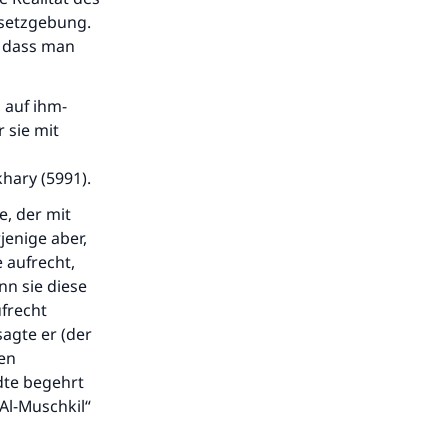
esetzgebung.
, dass man
 auf ihm-
r sie mit
hary (5991).
e, der mit
jenige aber,
e aufrecht,
n sie diese
frecht
sagte er (der
nen
.
dte begehrt
 Al-Muschkil“