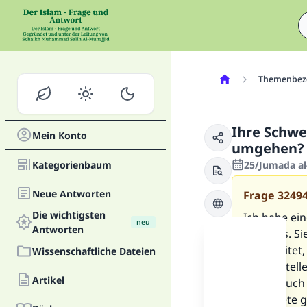
Themenbez
Ihre Schwes
Mein Konto
umgehen?
Kategorienbaum
25/Jumada al
Neue Antworten
Frage
3249
Die wichtigsten
Ich habe ein
neu
Antworten
egal was. Si
Sie arbeitet
Wissenschaftliche Dateien
Arbeitsstel
Artikel
Grund auch 
Bittgebete 