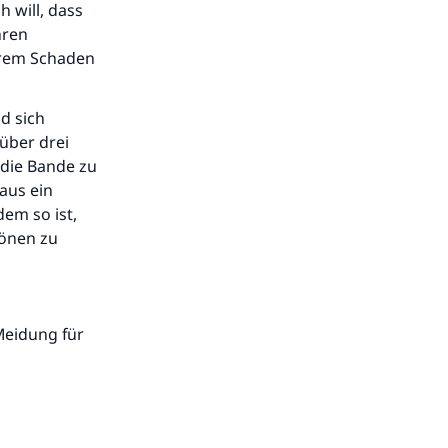
h will, dass
hren
hrem Schaden
d sich
 über drei
 die Bande zu
raus ein
em so ist,
hönen zu
Meidung für