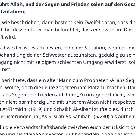
ührt Allah, und der Segen und Frieden seien auf den Ge
rtzufahren:
, wie beschrieben, dann besteht kein Zweifel daran, dass d
, bei dessen Täter man befürchtet, dass er sowohl im Dies-
ft wird.
 Schwester, ist es am besten, in deiner Situation, wenn du d
Behandlung deiner Schwester auszuhalten, geduldig zu sein
gang nicht mit selbigem schlechten Umgang erwiderst, so
bist.
 berichtete, dass ein alter Mann zum Propheten -Allahs Se
m- wollte, doch die Leute zögerten ihm Platz zu machen. Da
llahs Segen und Frieden auf ihm-: „Zu uns gehört nicht, wer
n nicht barmherzig und mit unserem Alten nicht respektvo
n At-Tirmidhi (1919) und Schaikh Al-Albani stufte dies, durch
rlieferungen, in „As-Silsilah As-Sahihah“ (5/230) als authent
du die Verwandtschaftsbande zwischen euch berücksichtigen
en und sie (deine Schwester) gut behandeln, denn das ist di