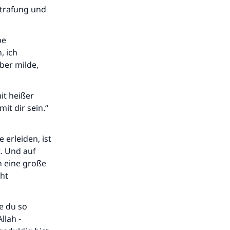
estrafung und
be
, ich
ber milde,
it heißer
it dir sein.“
erleiden, ist
t. Und auf
ch eine große
cht
e du so
llah -