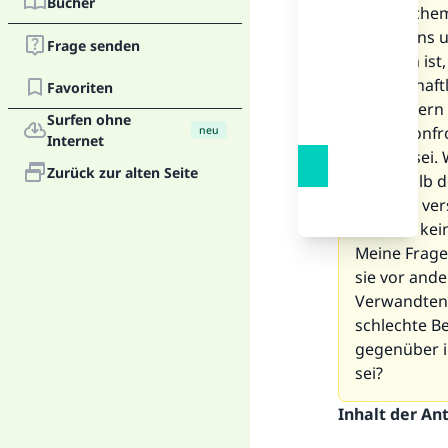
Bücher
aus welchem
gegen uns un
Frage senden
Problem ist,
gesellschaft
Favoriten
Schwestern 
Surfen ohne
damit konfro
neu
Internet
wie wir sei.
Zurück zur alten Seite
außerhalb d
habe oft ver
dass ich kein
Meine Frage:
sie vor and
Verwandten, 
schlechte B
gegenüber ih
sei?
Inhalt der An