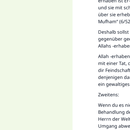
erhaben ist Er
und sie mit sc
über sie erheb
Mufham“ (6/52
Deshalb sollst
gegenüber gedu
Allahs -erhaben
Allah -erhaben 
mit einer Tat,
dir Feindschaf
denjenigen dar
ein gewaltiges 
Zweitens:
Wenn du es nic
Behandlung de
Herrn der Welt
Umgang abwehr