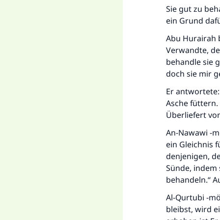
Sie gut zu beh
ein Grund dafü
Abu Hurairah b
Verwandte, der
behandle sie g
doch sie mir g
Er antwortete:
Asche füttern.
Überliefert vo
An-Nawawi -mög
ein Gleichnis 
denjenigen, de
Sünde, indem 
behandeln.“ Au
Al-Qurtubi -mö
bleibst, wird e