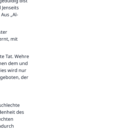
geduldig bist
 Jenseits
 Aus „Al-
ster
rnt, mit
hte Tat. Wehre
schen dem und
dies wird nur
rgeboten, der
schlechte
denheit des
echten
adurch