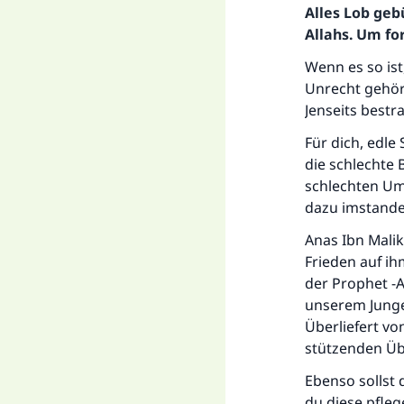
Alles Lob geb
Allahs. Um fo
Wenn es so ist
Unrecht gehört
Jenseits bestra
Für dich, edle
die schlechte 
schlechten Um
dazu imstande 
Anas Ibn Malik
Frieden auf ih
der Prophet -A
unserem Junge
Überliefert vo
stützenden Übe
Ebenso sollst 
du diese pfleg