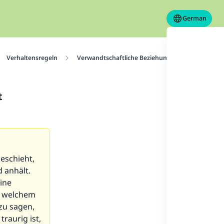
German
Verhaltensregeln
Verwandtschaftliche Beziehungen
Ihre Sch
t
geschieht,
 anhält.
ine
s welchem
zu sagen,
raurig ist,