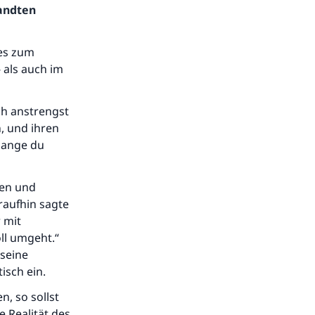
sandten
ies zum
 als auch im
ich anstrengst
, und ihren
lange du
gen und
raufhin sagte
 mit
ll umgeht.“
 seine
isch ein.
, so sollst
e Realität des