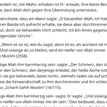
Der Prophet -Allahs Segen und Frieden auf ihm- sagte:
andeln ist, mit Allahs -erhaben ist Er- erlaubt, ihre beste B
"Wer zum Guten aufruft, hat den Lohn desjenigen, der sie
r, dass Allah dich gegen ihre Übertretung unterstützt.
durchführt."
erichtete, dass ein Mann sagte: „O Gesandter Allah, ich ha
(MUSLIM 1893)
en Bande ich aufrecht erhalte, sie diese aber durchtrennen
ut, doch sie behandeln mich schlecht, ich bin ihnen gegenü
egenüber töricht.“
Beitrag dazu
 „Wenn es so ist, wie du sagst, dann ist es, als würdest sie m
 Und solange du so bleibst, wird ein Helfer von Allah immer m
n Muslim (2558).
e Allah ihm barmherzig sein- sagte: „Der Schmerz, den sie 
für den Schmerz, den derjenige erleidet, der heiße Asche iss
r sie gut behandelt, lastet nichts, vielmehr laden sie auf si
sie die Verwandtschaft zu ihm durchtrennen und ihn schle
s „Scharh Sahih Muslim“ (16/115).
ge Allah ihm barmherzig sein- sagte: Er sagte: „Und solang
in Helfer von Allah immer mit dir sein.“ Dies bedeutet, dass A