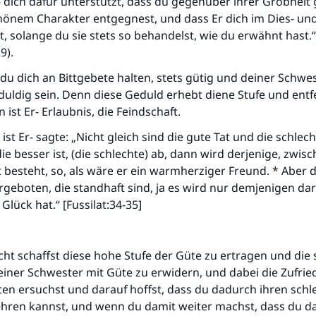
- dich dafür unterstützt, dass du gegenüber ihrer Grobheit 
hönem Charakter entgegnest, und dass Er dich im Dies- und
t, solange du sie stets so behandelst, wie du erwähnt hast.“
9).
 du dich an Bittgebete halten, stets gütig und deiner Schwe
ldig sein. Denn diese Geduld erhebt diene Stufe und entfe
 ist Er- Erlaubnis, die Feindschaft.
ist Er- sagte: „Nicht gleich sind die gute Tat und die schlec
 die besser ist, (die schlechte) ab, dann wird derjenige, zwi
t besteht, so, als wäre er ein warmherziger Freund. * Aber 
geboten, die standhaft sind, ja es wird nur demjenigen da
Glück hat.“ [Fussilat:34-35]
ht schaffst diese hohe Stufe der Güte zu ertragen und die 
iner Schwester mit Güte zu erwidern, und dabei die Zufrie
en ersuchst und darauf hoffst, dass du dadurch ihren schl
en kannst, und wenn du damit weiter machst, dass du d