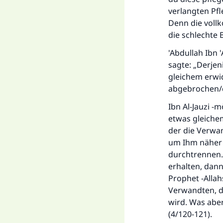
verlangten Pf
Denn die voll
die schlechte
'Abdullah Ibn 
sagte: „Derjen
gleichem erwi
abgebrochen/du
Ibn Al-Jauzi -
etwas gleiche
der die Verwan
um Ihm näher
durchtrennen. 
erhalten, dann
Prophet -Allah
Verwandten, de
wird. Was aber
(4/120-121).