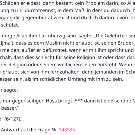
Schäden erleidest, dann besteht kein Problem darin, so Alla
dung zu ihr durchtrennst, in dem Maß, in dem du dadurch i
gang dir gegenüber abwehrst und du dich dadurch von i
 schützt.
r -möge Allah ihm barmherzig sein- sagte: „Die Gelehrten sin
(Ijma'), dass es dem Muslim nicht erlaubt ist, seinen Bruder
 meiden, außer er befürchtet, wenn er mit ihm spricht und
rhält, dass dies schlecht für seine Religion ist oder dass da
ner Religion oder seinem weltlichen Leben entsteht. Wenn d
hm erlaubt sich von ihm fernzuhalten, denn jemanden im Sc
sser sein, als im schädlichen Umfang mit ihm zu sein.
r sagte:
 nur gegenseitigen Hass bringt, *** dann ist eine schöne 
 besser.“
“ (6/127).
 Antwort auf die Frage Nr.
143596
.