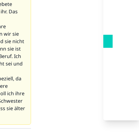
ebete
ihr. Das
hre
 wir sie
d sie nicht
nn sie ist
eruf. Ich
ht sei und
eziell, da
sere
ll ich ihre
 Schwester
s sie älter