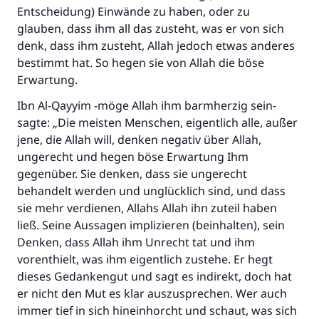
Entscheidung) Einwände zu haben, oder zu
glauben, dass ihm all das zusteht, was er von sich
denk, dass ihm zusteht, Allah jedoch etwas anderes
bestimmt hat. So hegen sie von Allah die böse
Erwartung.
Ibn Al-Qayyim -möge Allah ihm barmherzig sein-
sagte: „Die meisten Menschen, eigentlich alle, außer
jene, die Allah will, denken negativ über Allah,
ungerecht und hegen böse Erwartung Ihm
gegenüber. Sie denken, dass sie ungerecht
behandelt werden und unglücklich sind, und dass
sie mehr verdienen, Allahs Allah ihn zuteil haben
ließ. Seine Aussagen implizieren (beinhalten), sein
Die Antwort Nr. 110845 rettete eine
Denken, dass Allah ihm Unrecht tat und ihm
Ehe.
vorenthielt, was ihm eigentlich zustehe. Er hegt
dieses Gedankengut und sagt es indirekt, doch hat
Unterstütze die Arbeit von Islam Q&A
er nicht den Mut es klar auszusprechen. Wer auch
immer tief in sich hineinhorcht und schaut, was sich
Der Prophet -Allahs Segen und Frieden auf