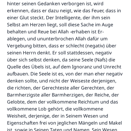
ihm- sagte:
hinter seinen Gedanken verborgen ist, wird
"Wer zum Guten aufruft, hat den Lohn
erkennen, dass er dazu neigt, wie das Feuer, dass in
desjenigen, der sie durchführt."
einer Glut steckt. Der Intelligente, der ihm sein
Selbst am Herzen liegt, soll diese Sache im Auge
(MUSLIM 1893)
behalten und Reue bei Allah -erhaben ist Er-
ablegen, und ununterbrochen Allah dafür um
Vergebung bitten, dass er schlecht (negativ) über
Beitrag dazu
seinen Herrn denkt. Er soll stattdessen, negativ
über sich selbst denken, da seine Seele (Nafs) die
Quelle des Übels ist, auf dem Ignoranz und Unrecht
aufbauen. Die Seele ist es, von der man eher negativ
denken sollte, und nicht der Weiseste derjenigen,
die richten, der Gerechteste aller Gerechten, der
Barmherzigste aller Barmherzigen, der Reiche, der
Gelobte, dem der vollkommene Reichtum und das
vollkommene Lob gehört, die vollkommene
Weisheit, derjenige, der in Seinem Wesen und
Eigenschaften frei von jeglichen Mängeln und Makel
ist, sowie in Seinen Taten und Namen. Sein Wesen