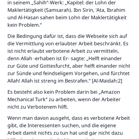
in seinem „Sahih“-Werk: „Kapitel: der Lohn der
Maklertätigkeit (Samsarah). Ibn Sirin, 'Ata, Ibrahim
Die Antwort Nr. 110845 rettete eine
und Al-Hasan sahen beim Lohn der Maklertätigkeit
Ehe.
kein Problem.“
Die Bedingung dafür ist, dass die Webseite sich auf
Unterstütze die Arbeit von Islam Q&A
die Vermittlung von erlaubter Arbeit beschränkt. Es
Der Prophet -Allahs Segen und Frieden auf
ist nicht erlaubt verbotene Arbeit zu vermitteln,
ihm- sagte:
denn Allah -erhaben ist Er- sagte: „Helft einander
"Wer zum Guten aufruft, hat den Lohn
zur Güte und Gottesfurcht, aber helft einander nicht
desjenigen, der sie durchführt."
zur Sünde und feindseligem Vorgehen, und fürchtet
(MUSLIM 1893)
Allah! Allah ist streng im Bestrafen.“ [Al-Maidah:2]
Es besteht also kein Problem darin bei „Amazon
Mechanical Turk“ zu arbeiten, wenn der Arbeiter
Beitrag dazu
nicht zu Verbotenem hilft.
Wenn man davon ausgeht, dass es verbotene Arbeit
gibt, die Interessenten suchen, und die eigene
Arbeit damit nichts zu tun hat und gar nicht dazu