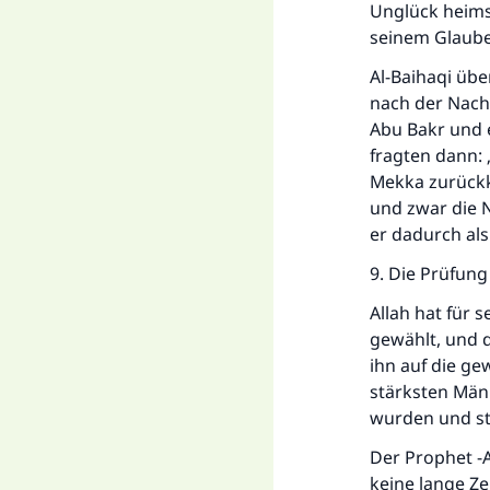
Unglück heimsu
seinem Glaube
Al-Baihaqi übe
nach der Nacht
Abu Bakr und e
fragten dann:
Mekka zurückke
und zwar die 
er dadurch als
9. Die Prüfung
Allah hat für 
gewählt, und d
ihn auf die ge
stärksten Män
wurden und st
Der Prophet -
keine lange Ze