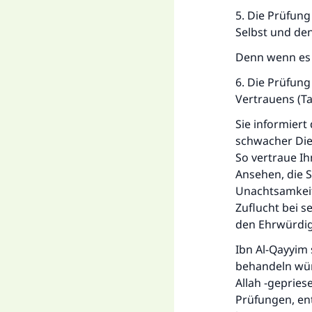
5. Die Prüfung
Selbst und de
Denn wenn es e
6. Die Prüfung
Vertrauens (T
Sie informiert
schwacher Dien
So vertraue I
Ansehen, die 
Unachtsamkeit
Zuflucht bei s
den Ehrwürdige
Ibn Al-Qayyim 
behandeln wür
Allah -gepries
Prüfungen, en