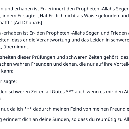
en und erhaben ist Er- erinnert den Propheten -Allahs Sege
, indem Er sagte: „Hat Er dich nicht als Waise gefunden und
hafft.“ [Ad-Dhuha:6]
ah -erhaben ist Er- den Propheten -Allahs Segen und Frieden 
iten, dass er die Verantwortung und das Leiden in schweren
t, übernimmt.
isheiten dieser Prüfungen und schweren Zeiten gehört, das
chen wahren Freunden und denen, die nur auf ihre Vorteile
 kann:
r sagte:
 den schweren Zeiten all Gutes *** auch wenn es mir den A
t.
t nur, da ich *** dadurch meinen Feind von meinen Freund 
g erinnert dich an deine Sünden, so dass du reumütig zu Al