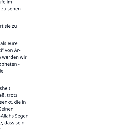
tufe im
n zu sehen
t sie zu
 als eure
i“ von Ar-
e werden wir
opheten -
ie
sheit
.
eß, trotz
enkt, die in
Seinen
-Allahs Segen
e, dass sein