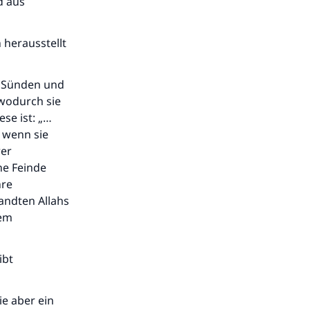
d aus
 herausstellt
en Sünden und
 wodurch sie
se ist: „…
 wenn sie
rer
ne Feinde
hre
sandten Allahs
dem
ibt
ie aber ein