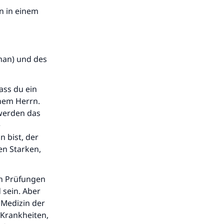
n in einem
Iman) und des
ass du ein
inem Herrn.
 werden das
e
 bist, der
en Starken,
en Prüfungen
sein. Aber
r Medizin der
 Krankheiten,