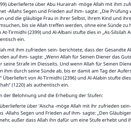
399) überlieferte über Abu Hurairah -möge Allah mit ihm zufr
et -Allahs Segen und Frieden auf ihm- sagte: „Die Prüfung 
 und die gläubige Frau in ihrer Selbst, ihrem Kind und ih
suchen, bis sie Allah treffen werden, ohne eine Sünde zu 
 At-Tirmidhi (2399) und Al-Albani stufte dies in „As-Silsilah 
entisch ein.
ah mit ihm zufrieden sein- berichtete, dass der Gesandte Al
den auf ihm- sagte: „Wenn Allah für Seinen Diener das Gute 
r seine Strafe im Diesseits. Und wenn Allah für Seinen Dien
 von ihm durch seine Sünde ab, bis er damit am Tag der Aufe
Überliefert von At-Tirmidhi (2396) und Al-Alabin stufte dies 
ihah“ (1220) als authentisch ein.
en der Belohnung und die Erhebung der Stufen:
überlieferte über 'Aischa -möge Allah mit ihr zufrieden sein-
s -Allahs Segen und Frieden auf ihm- sagte: „Den Gläubigen 
mehr, außer dass Allah ihn dafür um eine Stufe erhebt und 