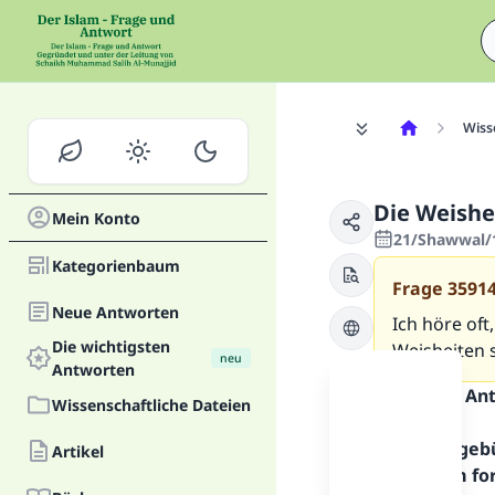
Wiss
Die Weishe
Mein Konto
21/Shawwal/1
Kategorienbaum
Frage
3591
Neue Antworten
Ich höre oft
Die wichtigsten
Weisheiten 
neu
Antworten
Inhalt der An
Wissenschaftliche Dateien
Alles Lob geb
Artikel
Allahs. Um fo