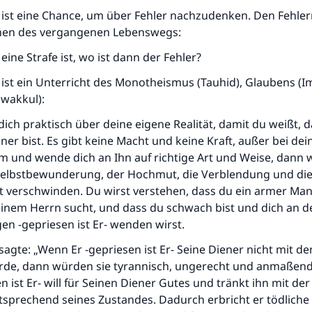
 ist eine Chance, um über Fehler nachzudenken. Den Fehler
nen des vergangenen Lebenswegs:
ine Strafe ist, wo ist dann der Fehler?
 ist ein Unterricht des Monotheismus (Tauhid), Glaubens (
awakkul):
 dich praktisch über deine eigene Realität, damit du weißt, d
er bist. Es gibt keine Macht und keine Kraft, außer bei de
hm und wende dich an Ihn auf richtige Art und Weise, dann
Selbstbewunderung, der Hochmut, die Verblendung und di
 verschwinden. Du wirst verstehen, dass du ein armer Mann
einem Herrn sucht, und dass du schwach bist und dich an d
n -gepriesen ist Er- wenden wirst.
sagte: „Wenn Er -gepriesen ist Er- Seine Diener nicht mit d
de, dann würden sie tyrannisch, ungerecht und anmaßend 
en ist Er- will für Seinen Diener Gutes und tränkt ihn mit de
tsprechend seines Zustandes. Dadurch erbricht er tödliche