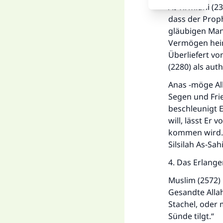
At-Tirmidhi (2
dass der Proph
gläubigen Mann
Vermögen heim
Überliefert von
(2280) als auth
Anas -möge All
Segen und Frie
beschleunigt E
will, lässt Er
kommen wird.“ 
Silsilah As-Sah
4. Das Erlang
Muslim (2572) 
Gesandte Allah
Stachel, oder 
Sünde tilgt.“