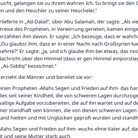
cht, gelangen sie zu ihrem wahren Ich. So bringt sie den 
n und den Heuchler zu seiner Heuchelei.“
rlieferte in „Ad-Dalail“, über Abu Salamah, der sagte: „Als v
reise des Propheten, in Verwirrung gerieten, kamen einige
rzählten ihm davon. Er sagte: „Ich bezeuge, dass er wahrhaft
 „Du glaubst ihm, dass er in einer Nacht nach Großsyrien 
hrte?“ Er sagte: „Ja, und ich glaube ihm bei etwas, das noch
Nachricht über den Himmel (dass er gen Himmel emporstieg
 „As-Siddiq“ bezeichnet.“
 erzieht die Männer und bereitet sie vor:
seinen Propheten -Allahs Segen und Frieden auf ihm- das ha
ies seit seiner Kindheit, die von schweren Lagen durchzog
waltige Aufgabe vorzubereiten, die auf ihn wartet und auf d
ner standhaft sein können, die von diesen schweren Lagen
and hielten und mit Unglücken geprüft wurden und standha
Allahs Segen und Frieden auf ihm- wuchs ohne Vater auf, d
it und seine Mutter starb auch.