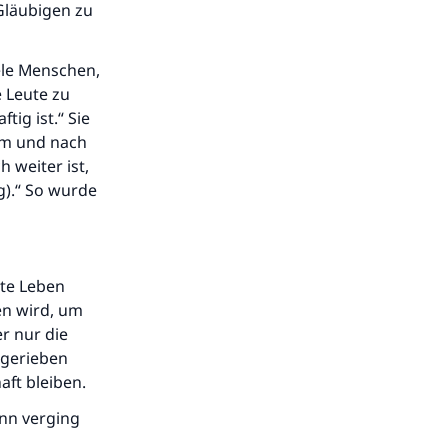
Gläubigen zu
iele Menschen,
 Leute zu
ig ist.“ Sie
kam und nach
 weiter ist,
).“ So wurde
rte Leben
en wird, um
er nur die
 gerieben
ft bleiben.
ann verging