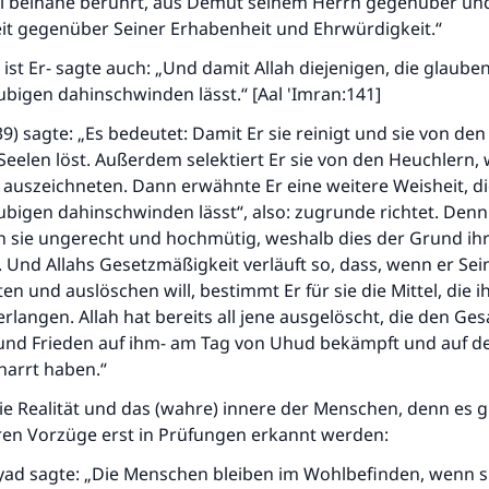
el beinahe berührt, aus Demut seinem Herrn gegenüber un
durchführt."
it gegenüber Seiner Erhabenheit und Ehrwürdigkeit.“
(MUSLIM 1893)
 ist Er- sagte auch: „Und damit Allah diejenigen, die glauben
bigen dahinschwinden lässt.“ [Aal 'Imran:141]
Beitrag dazu
39) sagte: „Es bedeutet: Damit Er sie reinigt und sie von d
eelen löst. Außerdem selektiert Er sie von den Heuchlern,
 auszeichneten. Dann erwähnte Er eine weitere Weisheit, die
bigen dahinschwinden lässt“, also: zugrunde richtet. Denn
n sie ungerecht und hochmütig, weshalb dies der Grund ih
. Und Allahs Gesetzmäßigkeit verläuft so, dass, wenn er Sei
en und auslöschen will, bestimmt Er für sie die Mittel, die i
rlangen. Allah hat bereits all jene ausgelöscht, die den Ge
 und Frieden auf ihm- am Tag von Uhud bekämpft und auf 
arrt haben.“
 die Realität und das (wahre) innere der Menschen, denn es g
en Vorzüge erst in Prüfungen erkannt werden:
'Iyad sagte: „Die Menschen bleiben im Wohlbefinden, wenn s