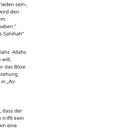
ieden sein-,
wird den
rem
haben.“
As-Sahihah“
lahs -Allahs
will,
er das Böse
rstehung
in „As-
, dass der
trifft kein
ihm eine