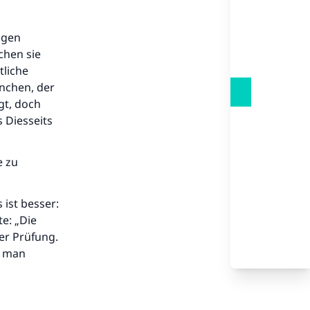
igen
chen sie
tliche
anchen, der
gt, doch
s Diesseits
e zu
ist besser:
e: „Die
er Prüfung.
n man