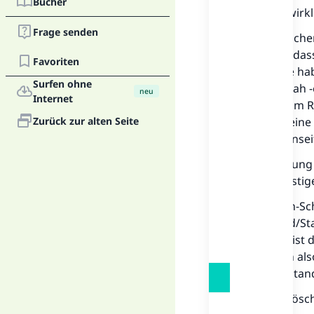
Bücher
1. Die Verwir
Frage senden
Viele Menschen
öffentlich, da
Favoriten
zurück. Sie ha
Surfen ohne
Verlust. Allah
neu
Internet
Allah nur am R
Zurück zur alten Seite
wenn ihn eine 
und das Jenseit
2. Die Prüfung
stärken/festig
Imam Asch-Scha
Die Geduld/Sta
Festigung ist 
Wenn man also
geduldig/stand
3. Die Auslös