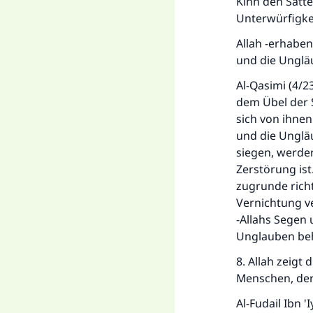
Kinn den Satt
Unterwürfigke
Allah -erhaben
und die Ungläu
Al-Qasimi (4/2
dem Übel der S
sich von ihnen
und die Ungläu
siegen, werde
Zerstörung ist
zugrunde richt
Vernichtung ve
-Allahs Segen
Unglauben beh
8. Allah zeigt
Menschen, der
Al-Fudail Ibn 