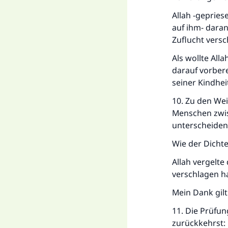
Allah -gepries
auf ihm- daran
Zuflucht versc
Als wollte All
darauf vorbere
seiner Kindhei
10. Zu den We
Menschen zwis
unterscheiden
Wie der Dichte
Allah vergelte
verschlagen ha
Mein Dank gil
11. Die Prüfun
zurückkehrst: