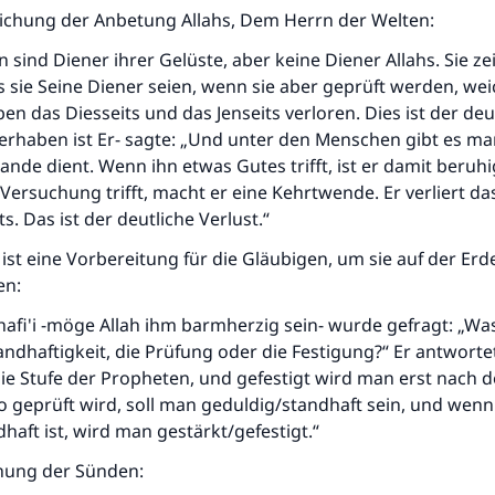
klichung der Anbetung Allahs, Dem Herrn der Welten:
 sind Diener ihrer Gelüste, aber keine Diener Allahs. Sie ze
ss sie Seine Diener seien, wenn sie aber geprüft werden, wei
ben das Diesseits und das Jenseits verloren. Dies ist der deu
 -erhaben ist Er- sagte: „Und unter den Menschen gibt es m
ande dient. Wenn ihn etwas Gutes trifft, ist er damit beruhi
Versuchung trifft, macht er eine Kehrtwende. Er verliert da
s. Das ist der deutliche Verlust.“
 ist eine Vorbereitung für die Gläubigen, um sie auf der Erd
en:
fi'i -möge Allah ihm barmherzig sein- wurde gefragt: „Was 
ndhaftigkeit, die Prüfung oder die Festigung?“ Er antwortet
die Stufe der Propheten, und gefestigt wird man erst nach d
 geprüft wird, soll man geduldig/standhaft sein, und wen
haft ist, wird man gestärkt/gefestigt.“
chung der Sünden: