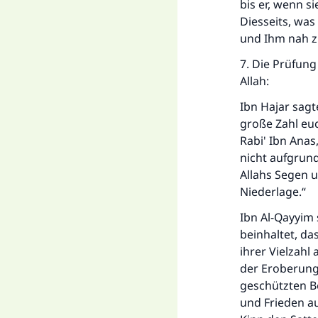
bis er, wenn si
Diesseits, was
und Ihm nah zu
7. Die Prüfung
Allah:
Ibn Hajar sagt
große Zahl euc
Rabi' Ibn Anas
nicht aufgrund
Allahs Segen u
Niederlage.“
Ibn Al-Qayyim s
beinhaltet, das
ihrer Vielzahl
der Eroberung
geschützten Be
und Frieden au