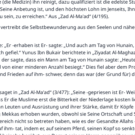
e (die Medizin) ihn reinigt, dazu qualifiziert ist die edelste S
 Seine Anbetung ist, und den höchsten Lohn im Jenseits, Ih
 sein, zu erreichen.“ Aus „Zad Al-Ma'ad“ (4/195).
 vertreibt die Selbstbewunderung aus den Seelen und näher
e: „Er -erhaben ist Er- sagte: „Und auch am Tag von Hunain,
h gefiel.“ Yunus Ibn Bukair berichtete in „Ziyadat Al-Maghaz
, der sagte, dass ein Mann am Tag von Hunain sagte: „Heut
 von einer minderen Anzahl besiegt.“ Dies fiel aber dem Pr
nd Frieden auf ihm- schwer, denn das war (der Grund für) d
aget in „Zad Al-Ma'ad“ (3/477): „Seine -gepriesen ist Er- Wei
Die Antwort Nr. 110845 rettete eine Ehe
s Er die Muslime erst die Bitterkeit der Niederlage kosten li
 an Leuten und Ausrüstung und ihrer Stärke, damit Er Köpfe s
Unterstütze die Arbeit von Islam Q&A
 Mekkas erhoben wurden, obwohl sie Seine Ortschaft und 
reich nicht so betreten haben, wie es der Gesandte Allahs 
Der Prophet -Allahs Segen und Frieden auf ihm- sagte:
f ihm- tat, indem er, auf seinem Pferd, seinen Kopf so senkt
"Wer zum Guten aufruft, hat den Lohn desjenigen, der sie