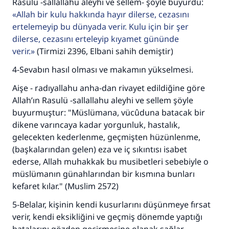
Rasûlü -sallallahu aleyhi ve sellem- şöyle buyurdu:
Allah bir kulu hakkında hayır dilerse, cezasını
ertelemeyip bu dünyada verir. Kulu için bir şer
dilerse, cezasını erteleyip kıyamet gününde
verir.
(Tirmizi 2396, Elbani sahih demiştir)
4-Sevabın hasıl olması ve makamın yükselmesi.
Aişe - radıyallahu anha-dan rivayet edildiğine göre
Allah’ın Rasulü -sallallahu aleyhi ve sellem şöyle
buyurmuştur: "Müslümana, vücûduna batacak bir
dikene varıncaya kadar yorgunluk, hastalık,
gelecekten kederlenme, geçmişten hüzünlenme,
(başkalarından gelen) eza ve iç sıkıntısı isabet
ederse, Allah muhakkak bu musibetleri sebebiyle o
müslümanın günahlarından bir kısmına bunları
kefaret kılar." (Muslim 2572)
5-Belalar, kişinin kendi kusurlarını düşünmeye fırsat
verir, kendi eksikliğini ve geçmiş dönemde yaptığı