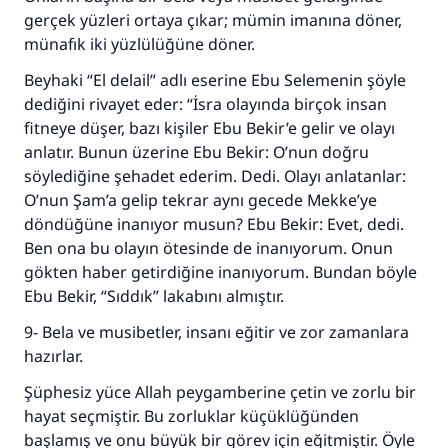
gerçek yüzleri ortaya çıkar; mümin imanına döner,
münafık iki yüzlülüğüne döner.
Beyhaki “El delail” adlı eserine Ebu Selemenin şöyle
dediğini rivayet eder: “İsra olayında birçok insan
fitneye düşer, bazı kişiler Ebu Bekir’e gelir ve olayı
anlatır. Bunun üzerine Ebu Bekir: O’nun doğru
söylediğine şehadet ederim. Dedi. Olayı anlatanlar:
O’nun Şam’a gelip tekrar aynı gecede Mekke’ye
döndüğüne inanıyor musun? Ebu Bekir: Evet, dedi.
Ben ona bu olayın ötesinde de inanıyorum. Onun
gökten haber getirdiğine inanıyorum. Bundan böyle
Ebu Bekir, “Sıddık” lakabını almıştır.
9- Bela ve musibetler, insanı eğitir ve zor zamanlara
hazırlar.
Şüphesiz yüce Allah peygamberine çetin ve zorlu bir
hayat seçmiştir. Bu zorluklar küçüklüğünden
başlamış ve onu büyük bir görev için eğitmiştir. Öyle