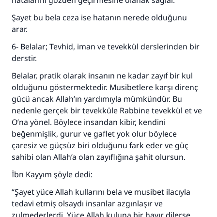
hatalarını gözden geçirmesine olanak sağlar.
Şayet bu bela ceza ise hatanın nerede olduğunu
arar.
6- Belalar; Tevhid, iman ve tevekkül derslerinden bir
derstir.
Belalar, pratik olarak insanın ne kadar zayıf bir kul
olduğunu göstermektedir. Musibetlere karşı direnç
gücü ancak Allah’ın yardımıyla mümkündür. Bu
nedenle gerçek bir tevekküle Rabbine tevekkül et ve
O’na yönel. Böylece insandan kibir, kendini
beğenmişlik, gurur ve gaflet yok olur böylece
çaresiz ve güçsüz biri olduğunu fark eder ve güç
sahibi olan Allah’a olan zayıflığına şahit olursun.
İbn Kayyım şöyle dedi:
“Şayet yüce Allah kullarını bela ve musibet ilacıyla
tedavi etmiş olsaydı insanlar azgınlaşır ve
zulmederlerdi. Yüce Allah kuluna bir hayır dilerse