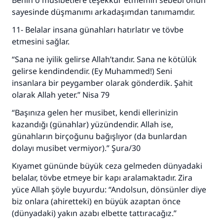
Benin o musibetlere teşekkür etmemin sebebi onun
sayesinde düşmanımı arkadaşımdan tanımamdır.
11- Belalar insana günahları hatırlatır ve tövbe
etmesini sağlar.
“Sana ne iyilik gelirse Allah’tandır. Sana ne kötülük
gelirse kendindendir. (Ey Muhammed!) Seni
insanlara bir peygamber olarak gönderdik. Şahit
olarak Allah yeter.” Nisa 79
“Başınıza gelen her musibet, kendi ellerinizin
kazandığı (günahlar) yüzündendir. Allah ise,
günahların birçoğunu bağışlıyor (da bunlardan
dolayı musibet vermiyor).” Şura/30
Kıyamet gününde büyük ceza gelmeden dünyadaki
belalar, tövbe etmeye bir kapı aralamaktadır. Zira
yüce Allah şöyle buyurdu: “Andolsun, dönsünler diye
biz onlara (ahiretteki) en büyük azaptan önce
(dünyadaki) yakın azabı elbette tattıracağız.”