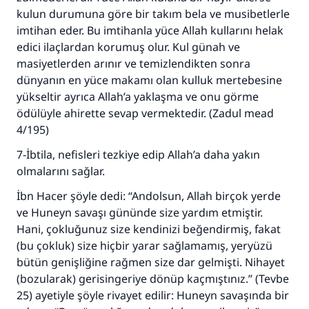
kulun durumuna göre bir takım bela ve musibetlerle
imtihan eder. Bu imtihanla yüce Allah kullarını helak
edici ilaçlardan korumuş olur. Kul günah ve
masiyetlerden arınır ve temizlendikten sonra
dünyanın en yüce makamı olan kulluk mertebesine
yükseltir ayrıca Allah’a yaklaşma ve onu görme
ödülüyle ahirette sevap vermektedir. (Zadul mead
4/195)
7-İbtila, nefisleri tezkiye edip Allah’a daha yakın
olmalarını sağlar.
İbn Hacer şöyle dedi: “Andolsun, Allah birçok yerde
ve Huneyn savaşı gününde size yardım etmiştir.
Hani, çokluğunuz size kendinizi beğendirmiş, fakat
(bu çokluk) size hiçbir yarar sağlamamış, yeryüzü
bütün genişliğine rağmen size dar gelmişti. Nihayet
(bozularak) gerisingeriye dönüp kaçmıştınız.” (Tevbe
25) ayetiyle şöyle rivayet edilir: Huneyn savaşında bir