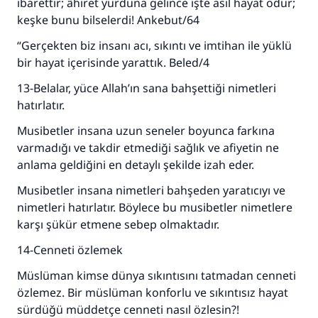
ibarettir; âhiret yurduna gelince işte asıl hayat odur;
keşke bunu bilselerdi! Ankebut/64
“Gerçekten biz insanı acı, sıkıntı ve imtihan ile yüklü
bir hayat içerisinde yarattık. Beled/4
13-Belalar, yüce Allah’ın sana bahşettiği nimetleri
hatırlatır.
Musibetler insana uzun seneler boyunca farkına
varmadığı ve takdir etmediği sağlık ve afiyetin ne
anlama geldiğini en detaylı şekilde izah eder.
Musibetler insana nimetleri bahşeden yaratıcıyı ve
nimetleri hatırlatır. Böylece bu musibetler nimetlere
karşı şükür etmene sebep olmaktadır.
14-Cenneti özlemek
Müslüman kimse dünya sıkıntısını tatmadan cenneti
özlemez. Bir müslüman konforlu ve sıkıntısız hayat
sürdüğü müddetçe cenneti nasıl özlesin?!