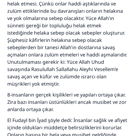
helak etmesi. Çünkü onlar haddi aştıklarında ve
zulüm ettiklerinde bu davranışları onların helakına
110845 Nolu Cevap, bir evliliği
ve yok olmalarına sebep olacaktır. Yüce Allah’ın
sünneti gereği bir topluluğu helak etmek
kurtardı.
istediğinde helaka sebep olacak sebepler oluşturur.
Ümmete cevapları ulaştırmak için bizi destekle
Şüphesiz kâfirlerin helakına sebep olacak
sebeplerden bir tanesi Allah’ın dostlarına savaş
Rasulullah ﷺ şöyle dedi:
açmaları onlara zulüm etmeleri ve haddi aşmalarıdır.
Her kim bir hayra yol gösterirse , hayrı yapan
Unutulmaması gerekir ki: Yüce Allah Uhud
kişinin sevabı kadar ona sevap yazılır.
savaşında Rasulullah Sallallahu Aleyhi Vesellem’e
(MUSLIM 1893)
savaş açan ve küfür ve zulümde ısrarcı olan
müşrikleri yok etmiştir.
8-insanların gerçek kişilikleri ve yapıları ortaya çıkar.
Şimdi katkı yapın!
Zira bazı insanları üstünlükleri ancak musibet ve zor
anlarda ortaya çıkar.
El Fudayl bin İyad şöyle dedi: İnsanlar sağlık ve afiyet
içinde oldukları müddetçe belirsizliklerini korurlar.
Onların başına bir bela veya musibet geldiğinde