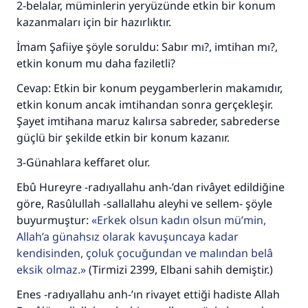
2-belalar, müminlerin yeryüzünde etkin bir konum
kazanmaları için bir hazırlıktır.
İmam Şafiiye şöyle soruldu: Sabır mı?, imtihan mı?,
etkin konum mu daha faziletli?
Cevap: Etkin bir konum peygamberlerin makamıdır,
etkin konum ancak imtihandan sonra gerçekleşir.
Şayet imtihana maruz kalırsa sabreder, sabrederse
güçlü bir şekilde etkin bir konum kazanır.
3-Günahlara keffaret olur.
Ebû Hureyre -radıyallahu anh-’dan rivâyet edildiğine
göre, Rasûlullah -sallallahu aleyhi ve sellem- şöyle
buyurmuştur:
Erkek olsun kadın olsun mü’min,
Allah’a günahsız olarak kavuşuncaya kadar
kendisinden, çoluk çocuğundan ve malından belâ
eksik olmaz.
(Tirmizi 2399, Elbani sahih demiştir.)
Enes -radıyallahu anh-’ın rivayet ettiği hadiste Allah