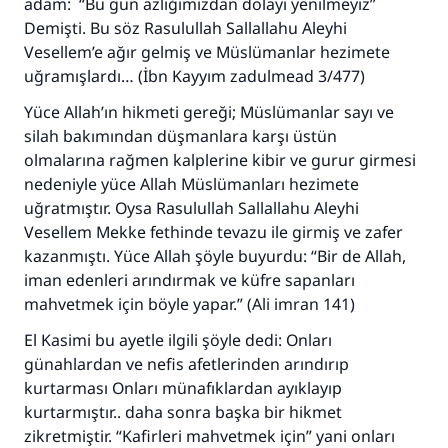
adam: “Bu gün azlığımızdan dolayı yenilmeyiz”
Demişti. Bu söz Rasulullah Sallallahu Aleyhi
Vesellem’e ağır gelmiş ve Müslümanlar hezimete
uğramışlardı… (İbn Kayyım zadulmead 3/477)
Yüce Allah’ın hikmeti gereği; Müslümanlar sayı ve
silah bakımından düşmanlara karşı üstün
olmalarına rağmen kalplerine kibir ve gurur girmesi
nedeniyle yüce Allah Müslümanları hezimete
uğratmıştır. Oysa Rasulullah Sallallahu Aleyhi
Vesellem Mekke fethinde tevazu ile girmiş ve zafer
kazanmıştı. Yüce Allah şöyle buyurdu: “Bir de Allah,
iman edenleri arındırmak ve küfre sapanları
mahvetmek için böyle yapar.” (Ali imran 141)
El Kasimi bu ayetle ilgili şöyle dedi: Onları
günahlardan ve nefis afetlerinden arındırıp
kurtarması Onları münafıklardan ayıklayıp
kurtarmıştır.. daha sonra başka bir hikmet
zikretmiştir. “Kafirleri mahvetmek için” yani onları