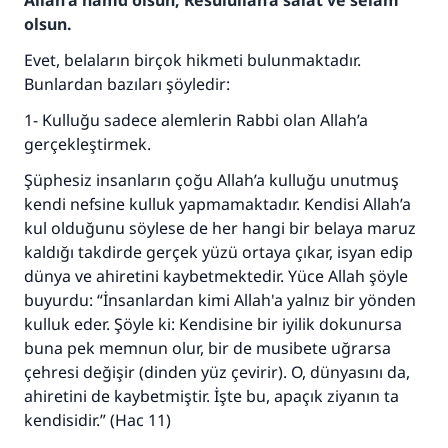
Allah'a hamd olsun, Resûlullah’a salât ve selam
olsun.
Evet, belaların birçok hikmeti bulunmaktadır.
Bunlardan bazıları şöyledir:
1- Kulluğu sadece alemlerin Rabbi olan Allah’a
gerçekleştirmek.
Şüphesiz insanların çoğu Allah’a kulluğu unutmuş
kendi nefsine kulluk yapmamaktadır. Kendisi Allah’a
kul olduğunu söylese de her hangi bir belaya maruz
kaldığı takdirde gerçek yüzü ortaya çıkar, isyan edip
dünya ve ahiretini kaybetmektedir. Yüce Allah şöyle
buyurdu: “İnsanlardan kimi Allah'a yalnız bir yönden
kulluk eder. Şöyle ki: Kendisine bir iyilik dokunursa
buna pek memnun olur, bir de musibete uğrarsa
çehresi değişir (dinden yüz çevirir). O, dünyasını da,
ahiretini de kaybetmiştir. İşte bu, apaçık ziyanın ta
kendisidir.” (Hac 11)