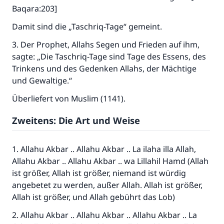
Baqara:203]
Damit sind die „Taschriq-Tage“ gemeint.
3. Der Prophet, Allahs Segen und Frieden auf ihm,
sagte: „Die Taschriq-Tage sind Tage des Essens, des
Trinkens und des Gedenken Allahs, der Mächtige
und Gewaltige.“
Überliefert von Muslim (1141).
Zweitens: Die Art und Weise
Die Antwort Nr. 110845 rettete eine
1. Allahu Akbar .. Allahu Akbar .. La ilaha illa Allah,
Ehe.
Allahu Akbar .. Allahu Akbar .. wa Lillahil Hamd (Allah
ist größer, Allah ist größer, niemand ist würdig
Unterstütze die Arbeit von Islam Q&A
angebetet zu werden, außer Allah. Allah ist größer,
Der Prophet -Allahs Segen und Frieden auf
Allah ist größer, und Allah gebührt das Lob)
ihm- sagte:
2. Allahu Akbar .. Allahu Akbar .. Allahu Akbar .. La
"Wer zum Guten aufruft, hat den Lohn