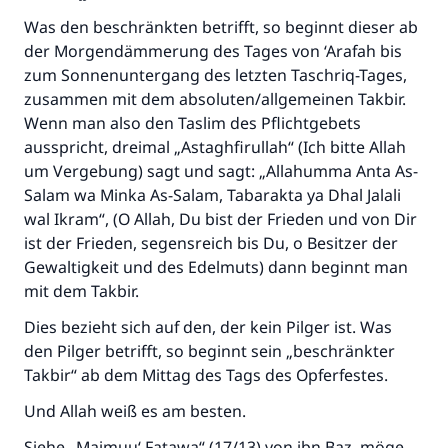
Was den beschränkten betrifft, so beginnt dieser ab
der Morgendämmerung des Tages von ‘Arafah bis
zum Sonnenuntergang des letzten Taschriq-Tages,
zusammen mit dem absoluten/allgemeinen Takbir.
Wenn man also den Taslim des Pflichtgebets
ausspricht, dreimal „Astaghfirullah“ (Ich bitte Allah
um Vergebung) sagt und sagt: „Allahumma Anta As-
Salam wa Minka As-Salam, Tabarakta ya Dhal Jalali
wal Ikram“, (O Allah, Du bist der Frieden und von Dir
ist der Frieden, segensreich bis Du, o Besitzer der
Gewaltigkeit und des Edelmuts) dann beginnt man
mit dem Takbir.
Dies bezieht sich auf den, der kein Pilger ist. Was
den Pilger betrifft, so beginnt sein „beschränkter
Takbir“ ab dem Mittag des Tags des Opferfestes.
Und Allah weiß es am besten.
Siehe „Majmuu‘ Fatawa“ (17/13) von ibn Baz, möge