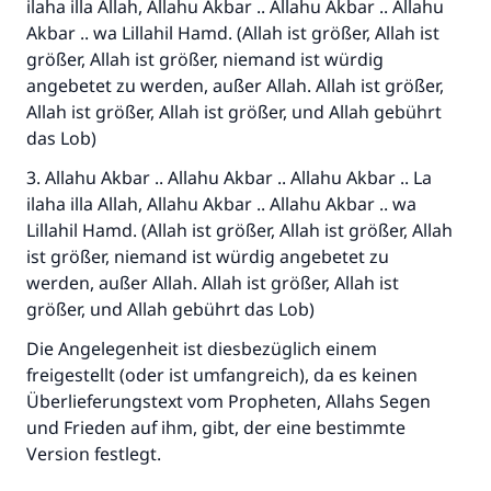
ilaha illa Allah, Allahu Akbar .. Allahu Akbar .. Allahu
desjenigen, der sie durchführt."
Akbar .. wa Lillahil Hamd. (Allah ist größer, Allah ist
(MUSLIM 1893)
größer, Allah ist größer, niemand ist würdig
angebetet zu werden, außer Allah. Allah ist größer,
Allah ist größer, Allah ist größer, und Allah gebührt
Beitrag dazu
das Lob)
3. Allahu Akbar .. Allahu Akbar .. Allahu Akbar .. La
ilaha illa Allah, Allahu Akbar .. Allahu Akbar .. wa
Lillahil Hamd. (Allah ist größer, Allah ist größer, Allah
ist größer, niemand ist würdig angebetet zu
werden, außer Allah. Allah ist größer, Allah ist
größer, und Allah gebührt das Lob)
Die Angelegenheit ist diesbezüglich einem
freigestellt (oder ist umfangreich), da es keinen
Überlieferungstext vom Propheten, Allahs Segen
und Frieden auf ihm, gibt, der eine bestimmte
Version festlegt.