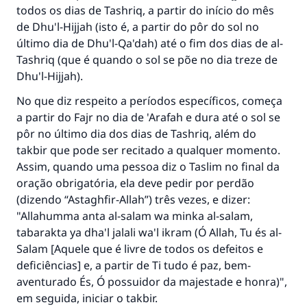
todos os dias de Tashriq, a partir do início do mês
de Dhu'l-Hijjah (isto é, a partir do pôr do sol no
último dia de Dhu'l-Qa'dah) até o fim dos dias de al-
Tashriq (que é quando o sol se põe no dia treze de
Dhu'l-Hijjah).
No que diz respeito a períodos específicos, começa
a partir do Fajr no dia de 'Arafah e dura até o sol se
pôr no último dia dos dias de Tashriq, além do
takbir que pode ser recitado a qualquer momento.
Assim, quando uma pessoa diz o Taslim no final da
oração obrigatória, ela deve pedir por perdão
(dizendo “Astaghfir-Allah”) três vezes, e dizer:
"Allahumma anta al-salam wa minka al-salam,
tabarakta ya dha'l jalali wa'l ikram (Ó Allah, Tu és al-
Salam [Aquele que é livre de todos os defeitos e
deficiências] e, a partir de Ti tudo é paz, bem-
aventurado És, Ó possuidor da majestade e honra)",
em seguida, iniciar o takbir.