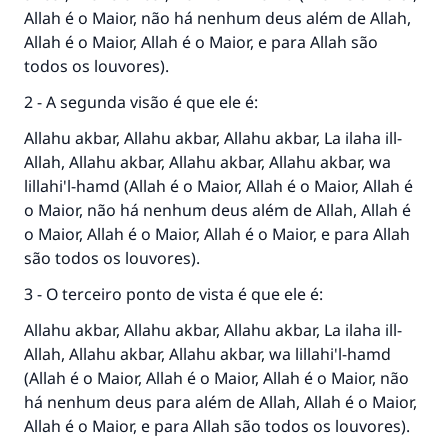
Ajude-nos a responder à Ummah
Allah é o Maior, não há nenhum deus além de Allah,
O Profeta ﷺ disse,
Allah é o Maior, Allah é o Maior, e para Allah são
"Quem quer que incentive outros a fazer o
todos os louvores).
que é bom receberá a mesma recompensa
2 - A segunda visão é que ele é:
que aqueles que o fazem."
Allahu akbar, Allahu akbar, Allahu akbar, La ilaha ill-
(MUSLIM, 1893)
Allah, Allahu akbar, Allahu akbar, Allahu akbar, wa
lillahi'l-hamd (Allah é o Maior, Allah é o Maior, Allah é
o Maior, não há nenhum deus além de Allah, Allah é
CONTRIBUIR
o Maior, Allah é o Maior, Allah é o Maior, e para Allah
são todos os louvores).
3 - O terceiro ponto de vista é que ele é:
Allahu akbar, Allahu akbar, Allahu akbar, La ilaha ill-
Allah, Allahu akbar, Allahu akbar, wa lillahi'l-hamd
(Allah é o Maior, Allah é o Maior, Allah é o Maior, não
há nenhum deus para além de Allah, Allah é o Maior,
Allah é o Maior, e para Allah são todos os louvores).