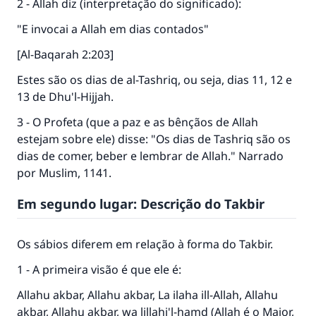
2 - Allah diz (interpretação do significado):
"E invocai a Allah em dias contados"
[Al-Baqarah 2:203]
Estes são os dias de al-Tashriq, ou seja, dias 11, 12 e
13 de Dhu'l-Hijjah.
3 - O Profeta (que a paz e as bênçãos de Allah
estejam sobre ele) disse: "Os dias de Tashriq são os
dias de comer, beber e lembrar de Allah." Narrado
por Muslim, 1141.
Em segundo lugar: Descrição do Takbir
Os sábios diferem em relação à forma do Takbir.
A resposta n° 110845 salvou um
1 - A primeira visão é que ele é:
casamento.
Allahu akbar, Allahu akbar, La ilaha ill-Allah, Allahu
akbar, Allahu akbar, wa lillahi'l-hamd (Allah é o Maior,