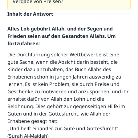
Vergabe von Preisen?
Inhalt der Antwort
Alles Lob gebührt Allah, und der Segen und
Frieden seien auf den Gesandten Allahs. Um
fortzufahren:
Die Durchführung solcher Wettbewerbe ist eine
gute Sache, wenn die Absicht darin besteht, die
Kinder dazu anzuhalten, das Buch Allahs des
Erhabenen schon in jungen Jahren auswendig zu
Die Antwort Nr. 110845 rettete eine
lernen. Es ist kein Problem, sie durch Preise und
Ehe.
Geschenke zu motivieren und anzuspornen, und ihr
erhaltet dafür von Allah den Lohn und die
Unterstütze die Arbeit von Islam Q&A
Belohnung. Dies gehört zur gegenseitigen Hilfe im
Guten und in der Gottesfurcht, wie Allah der
Der Prophet -Allahs Segen und Frieden auf
Erhabene gesagt hat:
ihm- sagte:
„Und helft einander zur Güte und Gottesfurcht“
"Wer zum Guten aufruft, hat den Lohn
desjenigen, der sie durchführt."
(Surah Al-Maidah)