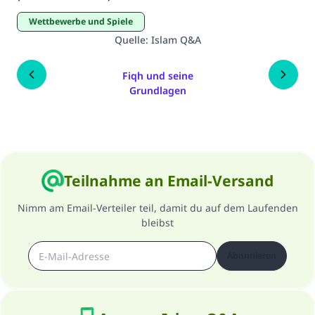
(MUSLIM 1893)
Wettbewerbe und Spiele
Quelle
:
Islam Q&A
Beitrag dazu
Fiqh und seine
Grundlagen
Teilnahme an Email-Versand
Nimm am Email-Verteiler teil, damit du auf dem Laufenden
bleibst
Abonnieren