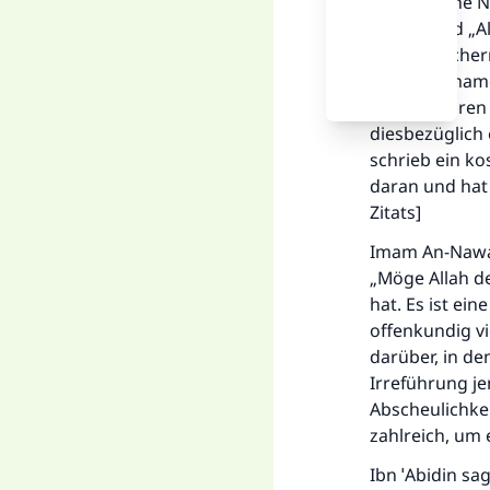
verwerfliche N
Qulub“ und „Al
diesen Büchern
von den Imamen
Gebete waren 
diesbezüglich
schrieb ein ko
daran und hat 
Zitats]
Imam An-Nawaw
„Möge Allah d
hat. Es ist ei
offenkundig v
darüber, in de
Irreführung je
Abscheulichkei
zahlreich, um 
Ibn ˈAbidin sag