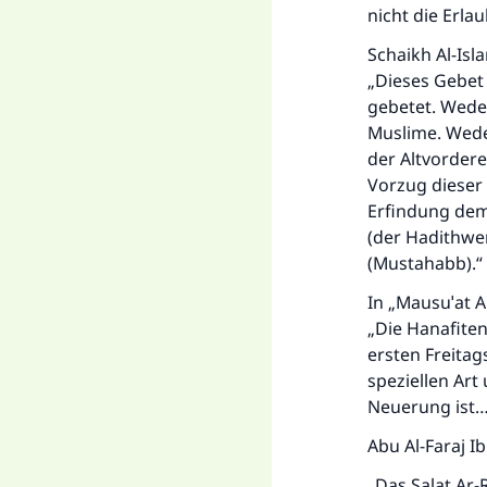
nicht die Erla
Schaikh Al-Isl
„Dieses Gebet 
gebetet. Weder
Muslime. Weder
der Altvorder
Vorzug dieser 
Erfindung dem
(der Hadithwer
(Mustahabb).“ 
In „Mausuˈat A
„Die Hanafiten
ersten Freitag
speziellen Art
Neuerung ist
Abu Al-Faraj Ib
„Das Salat Ar-