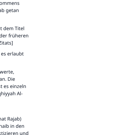
nkommens
ab getan
t dem Titel
 der früheren
itats]
 es erlaubt
swerte,
.
an. Die
t es einzeln
qhiyyah Al-
at Rajab)
haib in den
ktizieren und