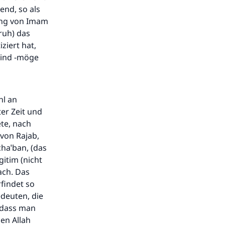
end, so als
ung von Imam
ruh) das
ziert hat,
sind -möge
hl an
er Zeit und
te, nach
 von Rajab,
chaˈban, (das
gitim (nicht
ach. Das
findet so
edeuten, die
 dass man
en Allah