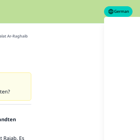
German
alat Ar-Raghaib
hten?
sandten
 Rajab. Es