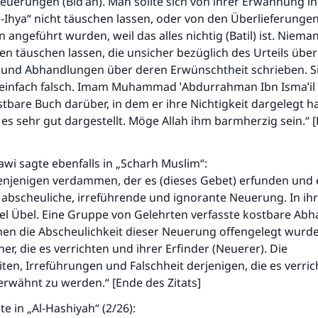
euerungen (Bidˈah). Man sollte sich von ihrer Erwähnung in 
-Ihya“ nicht täuschen lassen, oder von den Überlieferungen,
 angeführt wurden, weil das alles nichtig (Batil) ist. Nieman
 täuschen lassen, die unsicher bezüglich des Urteils über
und Abhandlungen über deren Erwünschtheit schrieben. Si
 einfach falsch. Imam Muhammad ˈAbdurrahman Ibn Ismaˈil 
stbare Buch darüber, in dem er ihre Nichtigkeit dargelegt hat
es sehr gut dargestellt. Möge Allah ihm barmherzig sein.“ 
i sagte ebenfalls in „Scharh Muslim“:
enjenigen verdammen, der es (dieses Gebet) erfunden und 
ne abscheuliche, irreführende und ignorante Neuerung. In ihr 
iel Übel. Eine Gruppe von Gelehrten verfasste kostbare Ab
nen die Abscheulichkeit dieser Neuerung offengelegt wurde
ner, die es verrichten und ihrer Erfinder (Neuerer). Die
ten, Irreführungen und Falschheit derjenigen, die es verric
erwähnt zu werden.“ [Ende des Zitats]
te in „Al-Hashiyah“ (2/26):