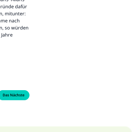
Gründe dafür
n, mitunter:
mame nach
en, so würden
 Jahre
Das Nächste