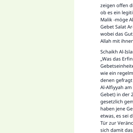
zeigen offen 
ob es ein leg
Malik -möge Al
Gebet Salat Ar
wobei das Gut
Allah mit ihne
Schaikh Al-Isl
„Was das Erfi
Gebetseinheite
wie ein regelm
denen gefragt 
Al-Alfiyyah am
Gebet) in der 2
gesetzlich ge
haben jene Gel
etwas, es sei 
Tür zur Verän
sich damit da