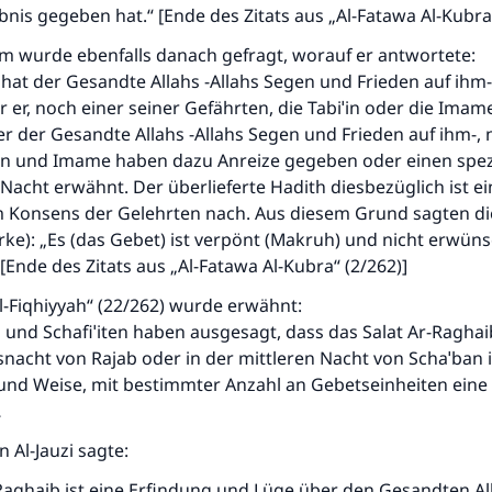
ubnis gegeben hat.“ [Ende des Zitats aus „Al-Fatawa Al-Kubra
am wurde ebenfalls danach gefragt, worauf er antwortete:
hat der Gesandte Allahs -Allahs Segen und Frieden auf ihm-
 er, noch einer seiner Gefährten, die Tabiˈin oder die Imam
 der Gesandte Allahs -Allahs Segen und Frieden auf ihm-, 
en und Imame haben dazu Anreize gegeben oder einen spez
Nacht erwähnt. Der überlieferte Hadith diesbezüglich ist e
 Konsens der Gelehrten nach. Aus diesem Grund sagten di
ke): „Es (das Gebet) ist verpönt (Makruh) und nicht erwüns
[Ende des Zitats aus „Al-Fatawa Al-Kubra“ (2/262)]
l-Fiqhiyyah“ (22/262) wurde erwähnt:
 und Schafiˈiten haben ausgesagt, dass das Salat Ar-Raghai
snacht von Rajab oder in der mittleren Nacht von Schaˈban i
 und Weise, mit bestimmter Anzahl an Gebetseinheiten eine
…
n Al-Jauzi sagte:
Raghaib ist eine Erfindung und Lüge über den Gesandten All