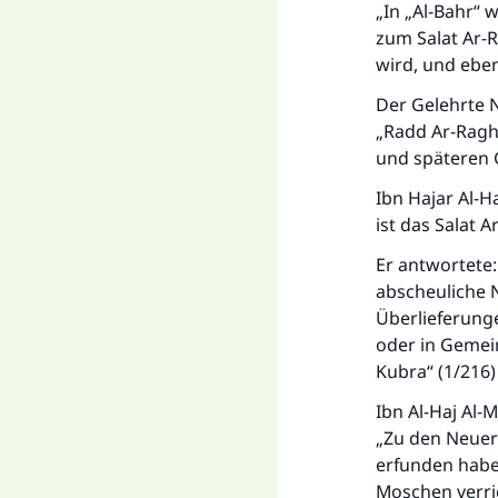
„In „Al-Bahr“
zum Salat Ar-
wird, und eben
Der Gelehrte N
„Radd Ar-Raghi
und späteren G
Ibn Hajar Al-H
ist das Salat 
Er antwortete:
abscheuliche 
Überlieferunge
oder in Gemein
Kubra“ (1/216)
Ibn Al-Haj Al-M
„Zu den Neuer
erfunden haben
Moschen verri