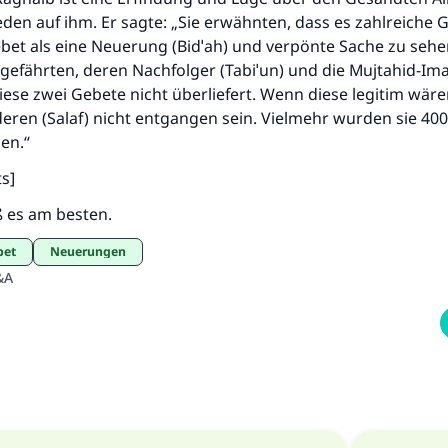
den auf ihm. Er sagte: „Sie erwähnten, dass es zahlreiche 
ebet als eine Neuerung (Bidˈah) und verpönte Sache zu sehe
gefährten, deren Nachfolger (Tabiˈun) und die Mujtahid-I
ese zwei Gebete nicht überliefert. Wenn diese legitim wär
deren (Salaf) nicht entgangen sein. Vielmehr wurden sie 400
en.“
ts]
ß es am besten.
bet
Neuerungen
&A