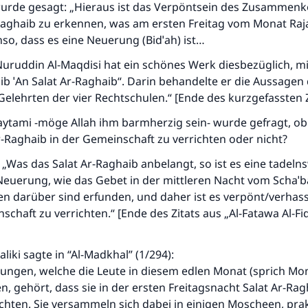
 wurde gesagt: „Hieraus ist das Verpöntsein des Zusamme
Raghaib zu erkennen, was am ersten Freitag vom Monat Raj
so, dass es eine Neuerung (Bidˈah) ist…
uruddin Al-Maqdisi hat ein schönes Werk diesbezüglich, mi
b ˈAn Salat Ar-Raghaib“. Darin behandelte er die Aussagen
elehrten der vier Rechtschulen.“ [Ende des kurzgefassten Z
aytami -möge Allah ihm barmherzig sein- wurde gefragt, ob
Ar-Raghaib in der Gemeinschaft zu verrichten oder nicht?
 „Was das Salat Ar-Raghaib anbelangt, so ist es eine tadeln
Die Antwort Nr. 110845 rettete eine Ehe
Neuerung, wie das Gebet in der mittleren Nacht vom Schaˈb
n darüber sind erfunden, und daher ist es verpönt/verhass
Unterstütze die Arbeit von Islam Q&A
schaft zu verrichten.“ [Ende des Zitats aus „Al-Fatawa Al-Fi
Der Prophet -Allahs Segen und Frieden auf ihm- sagte:
"Wer zum Guten aufruft, hat den Lohn desjenigen, der sie
aliki sagte in “Al-Madkhal” (1/294):
durchführt."
ungen, welche die Leute in diesem edlen Monat (sprich Mon
, gehört, dass sie in der ersten Freitagsnacht Salat Ar-Rag
(MUSLIM 1893)
chten. Sie versammeln sich dabei in einigen Moscheen, pra