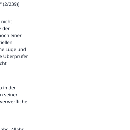
“ (2/239)]
 nicht
e der
noch einer
iellen
ine Lüge und
e Überprüfer
cht
b in der
n seiner
 verwerfliche
ahs -Allahs