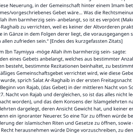
diese Neuerung, in der Gemeinschaft hinter einem Imam bet
itimes/vorgeschriebenes Gebet wäre… Was die Rechtsmein
Beitrag dazu
lah ihm barmherzig sein- anbelangt, so ist es verpönt (Mak
-Raghaib zu verrichten, weil es keiner der Altvorderen prakti
e in Gänze in dem Folgen derer liegt, die vorausgegangen 
n allen zufrieden sein.“ [Endes des kurzgefassten Zitats]
am Ibn Taymiyya -möge Allah ihm barmherzig sein- sagte:
nden eines Gebets anbelangt, welches aus bestimmter Anza
n besteht, bestimmte Rezitationen beinhaltet, zu bestimmt
äßiges Gemeinschaftsgebet verrichtet wird, wie diese Gebe
wurde, sprich Salat Ar-Raghaib in der ersten Freitagsnacht
 Beginn von Rajab, (das Gebet) in der mittleren Nacht von S
7. Nacht von Rajab und dergleichen, so ist das alles nicht le
macht worden), und das dem Konsens der lslamgelehrten n
ehrten dargelegt, deren Ansicht Gewicht hat, und keiner er
denn ein ignoranter Neuerer. So eine Tür zu öffnen würde b
derung der islamischen Riten und Gesetze zu öffnen, sowie
s Recht herausnehmen würde Dinge vorzuschreiben, zu den