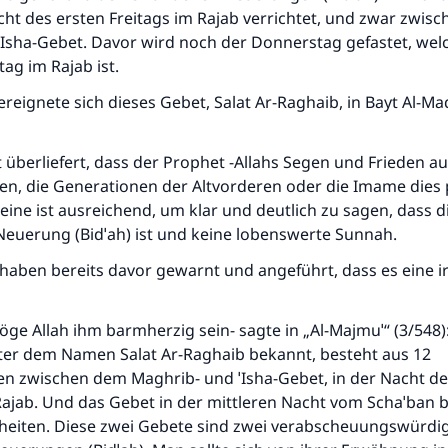
cht des ersten Freitags im Rajab verrichtet, und zwar zwis
ˈIsha-Gebet. Davor wird noch der Donnerstag gefastet, wel
ag im Rajab ist.
ereignete sich dieses Gebet, Salat Ar-Raghaib, in Bayt Al-Ma
 überliefert, dass der Prophet -Allahs Segen und Frieden auf
en, die Generationen der Altvorderen oder die Imame dies p
leine ist ausreichend, um klar und deutlich zu sagen, dass d
Neuerung (Bidˈah) ist und keine lobenswerte Sunnah.
 haben bereits davor gewarnt und angeführt, dass es eine 
e Allah ihm barmherzig sein- sagte in „Al-Majmuˈ“ (3/548)
ter dem Namen Salat Ar-Raghaib bekannt, besteht aus 12
en zwischen dem Maghrib- und ˈIsha-Gebet, in der Nacht de
Rajab. Und das Gebet in der mittleren Nacht vom Schaˈban 
heiten. Diese zwei Gebete sind zwei verabscheuungswürdig