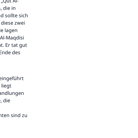
„Qut Al-
 die in
d sollte sich
 diese zwei
e lagen
Al-Maqdisi
. Er tat gut
[Ende des
eingeführt
liegt
handlungen
, die
hten sind zu