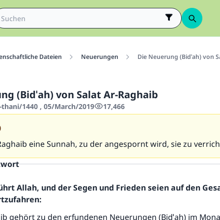
enschaftliche Dateien
Neuerungen
Die Neuerung (Bidˈah) von S
ng (Bidˈah) von Salat Ar-Raghaib
-thani/1440 , 05/March/2019
17,466
0
-Raghaib eine Sunnah, zu der angespornt wird, sie zu verric
twort
ührt Allah, und der Segen und Frieden seien auf den Ge
rtzufahren:
aib gehört zu den erfundenen Neuerungen (Bidˈah) im Monat