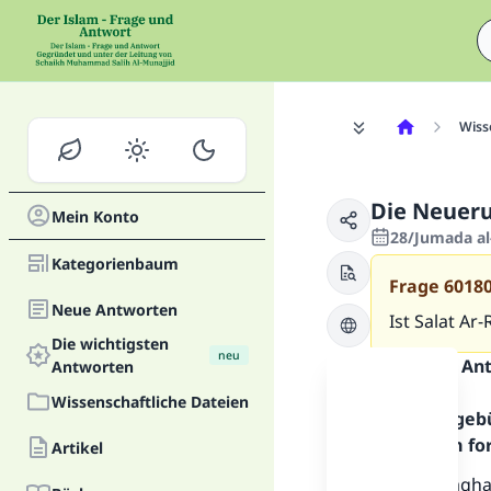
Wiss
Die Neueru
Mein Konto
28/Jumada al
Kategorienbaum
Frage
6018
Neue Antworten
Ist Salat Ar
Die wichtigsten
neu
Inhalt der An
Antworten
Wissenschaftliche Dateien
Alles Lob geb
Allahs. Um fo
Artikel
Salat Ar-Ragh