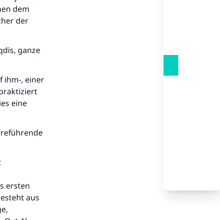
chen dem
cher der
qdis, ganze
 ihm-, einer
raktiziert
ies eine
irreführende
:
s ersten
besteht aus
e,