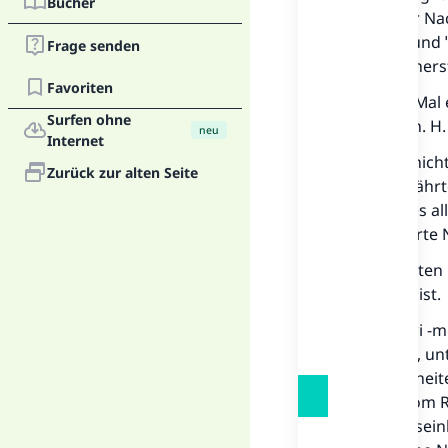
Bücher
wird in der Na
Maghrib- und 
Frage senden
erste Donnerst
Favoriten
Das erste Mal 
Surfen ohne
480 Jahre n. H.
neu
Internet
Es wurde nicht
Zurück zur alten Seite
seiner Gefährt
haben. Dies al
tadelnswerte 
Die Gelehrten
Neuerung ist.
An-Nawawi -mög
Das Gebet, un
Gebetseinheit
Freitags vom 
100 Gebetsein