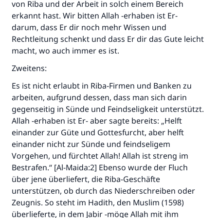
von Riba und der Arbeit in solch einem Bereich
erkannt hast. Wir bitten Allah -erhaben ist Er-
darum, dass Er dir noch mehr Wissen und
Rechtleitung schenkt und dass Er dir das Gute leicht
macht, wo auch immer es ist.
Zweitens:
Es ist nicht erlaubt in Riba-Firmen und Banken zu
arbeiten, aufgrund dessen, dass man sich darin
gegenseitig in Sünde und Feindseligkeit unterstützt.
Allah -erhaben ist Er- aber sagte bereits: „Helft
einander zur Güte und Gottesfurcht, aber helft
einander nicht zur Sünde und feindseligem
Die Antwort Nr. 110845 rettete eine
Vorgehen, und fürchtet Allah! Allah ist streng im
Bestrafen.“ [Al-Maida:2] Ebenso wurde der Fluch
Ehe.
über jene überliefert, die Riba-Geschäfte
unterstützen, ob durch das Niederschreiben oder
Unterstütze die Arbeit von Islam Q&A
Zeugnis. So steht im Hadith, den Muslim (1598)
Der Prophet -Allahs Segen und Frieden auf
überlieferte, in dem Jabir -möge Allah mit ihm