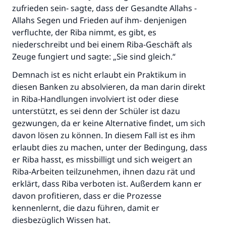
ihm- sagte:
zufrieden sein- sagte, dass der Gesandte Allahs -
"Wer zum Guten aufruft, hat den Lohn
Allahs Segen und Frieden auf ihm- denjenigen
desjenigen, der sie durchführt."
verfluchte, der Riba nimmt, es gibt, es
niederschreibt und bei einem Riba-Geschäft als
(MUSLIM 1893)
Zeuge fungiert und sagte: „Sie sind gleich.“
Demnach ist es nicht erlaubt ein Praktikum in
Beitrag dazu
diesen Banken zu absolvieren, da man darin direkt
in Riba-Handlungen involviert ist oder diese
unterstützt, es sei denn der Schüler ist dazu
gezwungen, da er keine Alternative findet, um sich
davon lösen zu können. In diesem Fall ist es ihm
erlaubt dies zu machen, unter der Bedingung, dass
er Riba hasst, es missbilligt und sich weigert an
Riba-Arbeiten teilzunehmen, ihnen dazu rät und
erklärt, dass Riba verboten ist. Außerdem kann er
davon profitieren, dass er die Prozesse
kennenlernt, die dazu führen, damit er
diesbezüglich Wissen hat.