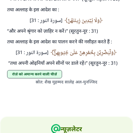
'जो व्यक्ति भलाई का मार्ग दर्शाए, उसके लिए उस भलाई के
करने वाले के समान प्रतिफल है।''
तथा अल्लाह के इस आदेश का :
[سورة النور : 31]
(मुस्लिम : 1893).
وَلَا يُبۡدِينَ زِينَتَهُنَّ
“और अपने श्रृंगार को ज़ाहिर न करें।” (सूरतुन-नूर : 31)
तथा अल्लाह के इस आदेश का पालन करने की नसीहत करते हैं :
योगदान करें
وَلۡيَضۡرِبۡنَ بِخُمُرِهِنَّ عَلَىٰ جُيُوبِهِنَّۖ
[سورة النور : 31]
“तथा अपनी ओढ़नियाँ अपने सीनों पर डाले रहें।” (सूरतुन-नूर : 31)
रोज़े को अमान्य करने वाली चीज़ें
स्रोत
:
शैख मुहम्मद सालेह अल-मुनज्जिद
न्यूज़लेटर