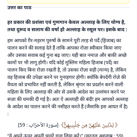
उत्तर का पाठ
हर प्रकार की प्रशंसा एवं गुणगान केवल अल्लाह के लिए योग्य है,
तथा दुरूद व सलाम की वर्षा हो अल्लाह के रसूल पर। इसके बाद :
हम आपको ग़ैर-मह़रम पुरुषों के सामने पूरी तरह से पर्दे (ह़िजाब) का
पालन करने की सलाह देते हैं ताकि आपका रोज़ा स्वीकार किया जाए
और उसका सवाब कई गुना बढ़ जाए। यही बात नमाज़ और बाकी अच्छे
कामों पर भी लागू होगी। यदि कोई मुस्लिम महिला हिजाब (पर्दे) का
पालन किए बिना रोज़ा रखती है, तो उसका रोज़ा सही (मान्य) है, लेकिन
वह हिजाब की उपेक्षा करने पर गुनाहगार होगी। क्योंकि बेपर्दगी रोज़े की
वैधता को प्रभावित नहीं करती है, लेकिन श्रृंगार का प्रदर्शन करने वाली
महिला के लिए अल्लाह की ओर से उसके आदेश का उल्लंघन करने पर
सज़ा की धमकी दी गई है। अतः ऐ अल्लाही की बंदी! हम आपको अल्लाह
के आदेश का पालन करने की नसीहत करते हैं (जैसाकि इस आयत में है)
उत्तर संख्या 110845 ने एक शादी बचाई।.
:
उम्मत के प्रश्नों का उत्तर देने में हमारी सहायता करें
يُدۡنِينَ عَلَيۡهِنَّ مِن جَلَٰبِيبِهِنَّۚ
[سورة الأحزاب : 59]
अल्लाह के रसूल सल्लल्लाहु अलैहि व सल्लम ने फरमाया :
“वे अपने ऊपर अपनी चादरें डाल लिया करें।” (सूरतुल अह़ज़ाब : 59)