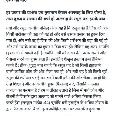
उत्तर का पाठ
हर प्रकार की प्रशंसा एवं गुणगान केवल अल्लाह के लिए योग्य है,
तथा दुरूद व सलाम की वर्षा हो अल्लाह के रसूल पर। इसके बाद :
नबी और रसूल के बीच प्रसिद्ध अंतर यह है कि रसूल वह है जिस की ओर
किसी शरीअत की वह्य की गई हो और उसे उसके प्रसार का हुक्म दिया
गया हो, और नबी वह है जिस की ओर किसी शरीअत की वह्य की गई हो
और उसे उसके प्रसार का हुक्म न दिया गया हो। लेकिन यह अंतर आपत्ति
(इश्काल) से खाली नहीं है, क्योंकि नबी को दावत देने, प्रसार करने और
फैसला करने का हुक्म होता है। इसीलिए शैखुल इस्लाम इब्ने तैमिय्या
कहते हैं : ठीक (शुद्ध) बात यह है कि रसूल वह है जो किसी झुठलाने
वाली काफिर क़ौम की ओर भेजा गया हो, और नबी वह है जो किसी पूर्व
रसूल की शरीअत पर ईमान रखने वाली क़ौम की ओर भेजा गया हो कि
उन्हें शिक्षा दे और उनके बीच हुक्म (फैसला) करे, जैसाकि अल्लाह
तआला का फरमान है :"हम ने तौरात उतारी है जिस में मार्गदर्शन और
उत्तर संख्या 110845 ने एक शादी बचाई।.
रोशनी है जिसके द्वारा अल्लाह को मानने वाले अंबिया फैसला किया
करते हैं।" (सूरतुल माईदा :44) चुनाँचि बनी इस्राईल के अंबिया तौरात के
उम्मत के प्रश्नों का उत्तर देने में हमारी सहायता करें
द्वारा फैसला करते थे जो मूसा अलैहिस्सलाम पर अवतरित हुआ था।
अल्लाह के रसूल सल्लल्लाहु अलैहि व सल्लम ने फरमाया :