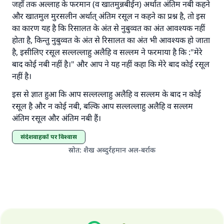
जहाँ तक अल्लाह के फरमान (व खातमुन्नबीईन) अर्थात अंतिम नबी कहने
'जो व्यक्ति भलाई का मार्ग दर्शाए, उसके लिए उस भलाई के
और खातमुल मुरसलीन अर्थात् अंतिम रसूल न कहने का प्रश्न है, तो इस
करने वाले के समान प्रतिफल है।''
का कारण यह है कि रिसालत के अंत से नुबुव्वत का अंत आवश्यक नहीं
होता है, किन्तु नुबुव्वत के अंत से रिसालत का अंत भी आवश्यक हो जाता
(मुस्लिम : 1893).
है, इसीलिए रसूल सल्लल्लाहु अलैहि व सल्लम ने फरमाया है कि :"मेरे
बाद कोई नबी नहीं है।" और आप ने यह नहीं कहा कि मेरे बाद कोई रसूल
नहीं है।
योगदान करें
इस से ज्ञात हुआ कि आप सल्लल्लाहु अलैहि व सल्लम के बाद न कोई
रसूल है और न कोई नबी, बल्कि आप सल्लल्लाहु अलैहि व सल्लम
अंतिम रसूल और अंतिम नबी हैं।
संदेशवाहकों पर विश्वास
स्रोत
:
शैख अब्दुर्रहमान अल-बर्राक