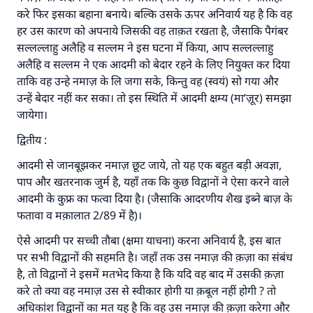
उम्मत के प्रश्नों का उत्तर देने में हमारी सहायता करें
करे फिर इसका बहाना बनाये। बल्कि उसके ऊपर अनिवार्य यह है कि वह
हर उस कारण को अपनाये जिसकी वह ताक़त रखता है, जैसाकि पैगंबर
अल्लाह के रसूल सल्लल्लाहु अलैहि व सल्लम ने फरमाया :
सल्लल्लाहु अलैहि व सल्लम ने इस घटना में किया, आप सल्लल्लाहु
'जो व्यक्ति भलाई का मार्ग दर्शाए, उसके लिए उस भलाई के
अलैहि व सल्लम ने एक आदमी को बेदार रहने के लिए नियुक्त कर दिया
करने वाले के समान प्रतिफल है।''
ताकि वह उन्हे नमाज़ के लि जगा सके, किन्तु वह (स्वयं) सो गया और
(मुस्लिम : 1893).
उन्हें बेदार नहीं कर सका। तो इस स्थिति में आदमी क्षम्य (मा’ज़ूर) समझा
जायेगा।
द्वितीय :
योगदान करें
आदमी से जानबूझकर नमाज़ छूट जाये, तो यह एक बहुत बड़ी अवज्ञा,
पाप और खतरनाक जुर्म है, यहाँ तक कि कुछ विद्वानों ने ऐसा करने वाले
आदमी के कुफ्र का फत्वा दिया है। (जैसाकि आदरणीय शैख इब्ने बाज़ के
फतावा व मक़ालात 2/89 में है)।
ऐसे आदमी पर सच्ची तौबा (क्षमा याचना) करना अनिवार्य है, इस बात
पर सभी विद्वानों की सहमति है। जहाँ तक उस नमाज़ की क़ज़ा का संबंध
है, तो विद्वानों ने इसमें मतभेद किया है कि यदि वह बाद में उसकी क़ज़ा
करे तो क्या वह नमाज़ उस से स्वीकार होगी या क़बूल नहीं होगी ? तो
अधिकांश विद्वानों का मत यह है कि वह उस नमाज़ की क़ज़ा करेगा और