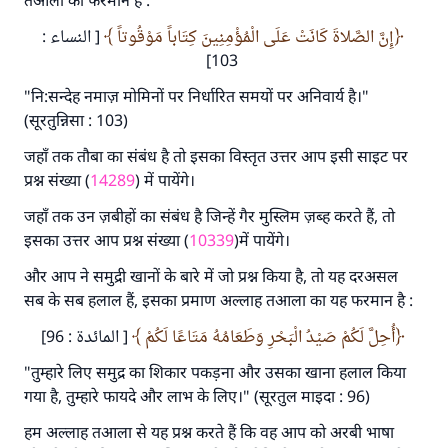
तआला का फरमान है :
إِنَّ الصَّلاةَ كَانَتْ عَلَى الْمُؤْمِنِينَ كِتَاباً مَوْقُوتاً
[ النساء :
103]
"नि:सन्देह नमाज़ मोमिनों पर निर्धारित समयों पर अनिवार्य है।"
(सूरतुन्निसा : 103)
जहाँ तक तौबा का संबंध है तो इसका विस्तृत उत्तर आप इसी साइट पर
प्रश्न संख्या (
14289
) में पायेंगे।
जहाँ तक उन ज़बीहों का संबंध है जिन्हें गैर मुस्लिम ज़ब्ह करते हैं, तो
इसका उत्तर आप प्रश्न संख्या (
10339
)में पायेंगे।
और आप ने समुद्री खानों के बारे में जो प्रश्न किया है, तो यह दरअसल
सब के सब हलाल हैं, इसका प्रमाण अल्लाह तआला का यह फरमान है :
أُحِلَّ لَكُمْ صَيْدُ الْبَحْرِ وَطَعَامُهُ مَتَاعًا لَكُمْ
[ المائدة : 96]
"तुम्हारे लिए समुद्र का शिकार पकड़ना और उसका खाना हलाल किया
गया है, तुम्हारे फायदे और लाभ के लिए।" (सूरतुल माइदा : 96)
हम अल्लाह तआला से यह प्रश्न करते हैं कि वह आप को अरबी भाषा