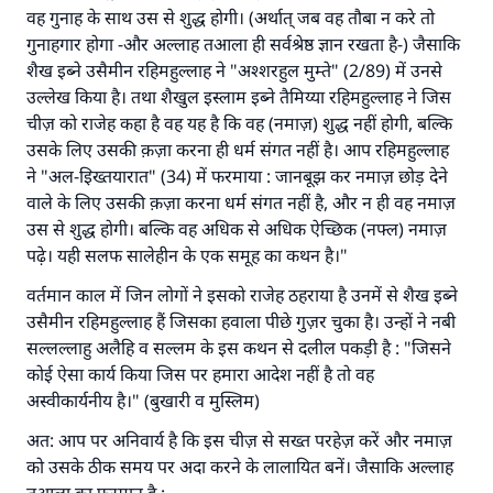
वह गुनाह के साथ उस से शुद्ध होगी। (अर्थात् जब वह तौबा न करे तो
गुनाहगार होगा -और अल्लाह तआला ही सर्वश्रेष्ठ ज्ञान रखता है-) जैसाकि
शैख इब्ने उसैमीन रहिमहुल्लाह ने "अश्शरहुल मुम्ते" (2/89) में उनसे
उल्लेख किया है। तथा शैखुल इस्लाम इब्ने तैमिय्या रहिमहुल्लाह ने जिस
चीज़ को राजेह कहा है वह यह है कि वह (नमाज़) शुद्ध नहीं होगी, बल्कि
उसके लिए उसकी क़ज़ा करना ही धर्म संगत नहीं है। आप रहिमहुल्लाह
ने "अल-इिख्तयारात" (34) में फरमाया : जानबूझ कर नमाज़ छोड़ देने
वाले के लिए उसकी क़ज़ा करना धर्म संगत नहीं है, और न ही वह नमाज़
उस से शुद्ध होगी। बल्कि वह अधिक से अधिक ऐच्छिक (नफ्ल) नमाज़
पढ़े। यही सलफ सालेहीन के एक समूह का कथन है।"
वर्तमान काल में जिन लोगों ने इसको राजेह ठहराया है उनमें से शैख इब्ने
उसैमीन रहिमहुल्लाह हैं जिसका हवाला पीछे गुज़र चुका है। उन्हों ने नबी
सल्लल्लाहु अलैहि व सल्लम के इस कथन से दलील पकड़ी है : "जिसने
कोई ऐसा कार्य किया जिस पर हमारा आदेश नहीं है तो वह
अस्वीकार्यनीय है।" (बुखारी व मुस्लिम)
अत: आप पर अनिवार्य है कि इस चीज़ से सख्त परहेज़ करें और नमाज़
को उसके ठीक समय पर अदा करने के लालायित बनें। जैसाकि अल्लाह