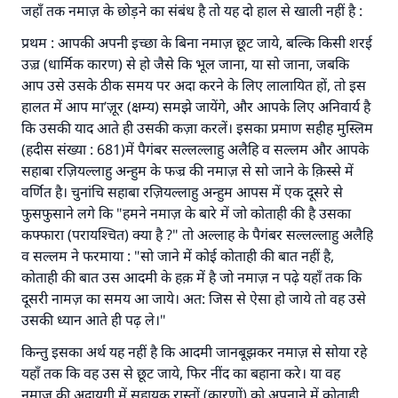
जहाँ तक नमाज़ के छोड़ने का संबंध है तो यह दो हाल से खाली नहीं है :
प्रथम : आपकी अपनी इच्छा के बिना नमाज़ छूट जाये, बल्कि किसी शरई
उज़्र (धार्मिक कारण) से हो जैसे कि भूल जाना, या सो जाना, जबकि
आप उसे उसके ठीक समय पर अदा करने के लिए लालायित हों, तो इस
हालत में आप मा’ज़ूर (क्षम्य) समझे जायेंगे, और आपके लिए अनिवार्य है
कि उसकी याद आते ही उसकी कज़ा करलें। इसका प्रमाण सहीह मुस्लिम
(हदीस संख्या : 681)में पैगंबर सल्लल्लाहु अलैहि व सल्लम और आपके
सहाबा रज़ियल्लाहु अन्हुम के फज्र की नमाज़ से सो जाने के क़िस्से में
वर्णित है। चुनांचि सहाबा रज़ियल्लाहु अन्हुम आपस में एक दूसरे से
फुसफुसाने लगे कि "हमने नमाज़ के बारे में जो कोताही की है उसका
कफ्फारा (परायश्चित) क्या है ?" तो अल्लाह के पैगंबर सल्लल्लाहु अलैहि
व सल्लम ने फरमाया : "सो जाने में कोई कोताही की बात नहीं है,
कोताही की बात उस आदमी के हक़ में है जो नमाज़ न पढ़े यहाँ तक कि
दूसरी नामज़ का समय आ जाये। अत: जिस से ऐसा हो जाये तो वह उसे
उसकी ध्यान आते ही पढ़ ले।"
किन्तु इसका अर्थ यह नहीं है कि आदमी जानबूझकर नमाज़ से सोया रहे
उत्तर संख्या 110845 ने एक शादी बचाई।.
यहाँ तक कि वह उस से छूट जाये, फिर नींद का बहाना करे। या वह
नमाज़ की अदायगी में सहायक रास्तों (कारणों) को अपनाने में कोताही