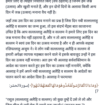
हमारे लिए दो त्योहार निर्धारित किए (वैध ठहराये) हैं जिनमें हम जश्न
(उत्सव) और खुशी मनाते हैं, और इन दोनों दिनों के अलावा किसी अन्य
दिन में जश्न (उत्सव) मनाना वैध नहीं है।
जहाँ तक उस दिन का उत्सव मनाने का प्रश्न है जिस दिन नबी सल्लल्लाहु
अलैहि व सल्लम का जन्म हुआ, तो इस संदर्भ मेंइस बात काजानना
उचित है कि आप सल्लल्लाहु अलैहि व सल्लम ने हमारे लिए इस दिन का
जश्न मनाना वैध नहीं ठहराया है, और न तो आप सल्लल्लाहु अलैहि व
सल्लम ने स्वयं उस दिन का उत्सव मनाया है और न ही आपके सहाबा
रज़ियल्लाहु अन्हुम ने। वे लोग नबी सल्लल्लाहु अलैहि व सल्लम से
हमारी अपेक्षा व्यापक महब्बत करने वाले थे इसके बावजूद उन्हों ने इस
दिन का उत्सव नहीं मनाया। अतः हम भी अल्लाह सर्वशक्तिमान के
उत्तर संख्या 110845 ने एक शादी बचाई।.
आदेश का पालन करते हुए इस दिन का उत्सव नहीं मनायेंगे, क्येंकि
उम्मत के प्रश्नों का उत्तर देने में हमारी सहायता करें
अल्लाह ने हमें अपने नबी सल्ललाहु अलैहि व सल्लम के आदेशों का
पालन करने का आदेश दिया है। अल्लाह ने फरमायाः
अल्लाह के रसूल सल्लल्लाहु अलैहि व सल्लम ने फरमाया :
'जो व्यक्ति भलाई का मार्ग दर्शाए, उसके लिए उस भलाई के
وَمَاءَاتَاكُمُالرَّسُولُفَخُذُوهُوَمَانَهَاكُمْعَنْهُفَانْتَهُوا
[سورةالحشر:
करने वाले के समान प्रतिफल है।''
7]
(मुस्लिम : 1893).
"रसूल (सल्ललाहु अलैहि व सल्लम) जो कुछ तुम्हें दें उसे ले लो और