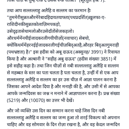
जिस चीज़ से तुम्हें रोक दें उससे रुक जाओ।" (सूरतुल हश्रः 7).
तथा आप सल्लल्लाहु अलैहि व सल्लम का फरमान हैः
योगदान करें
"तुममेरीसुन्नतऔरमेरेबादहिदायतयाफ्ता(पथप्रदर्शित)ख़ुलफा-ए-
राशिदीनकीसुन्नतकोलाज़िमपकड़ो,
उसेदृढ़तासेथामलोऔरउसेदाँतोंसेजकड़लो।
औरधर्ममेंनयीईजादकरलीगयीचीज़ों(नवाचार) सेबचो,
क्योंकिधर्ममेंहरनईईजादकरलीगईचीज़बिद्अतहै,औरहर बिद्अतगुमराही
(पथभ्रष्टता) है।" इस हदीस को अबू दाऊद (अस्सुनह/ 3991) ने रिवायत
किया है और अल्बानी ने "सहीह अबु दाऊद" (हदीस संख्याः 3851) में
इसे सहीह कहा है। तथा जिन चीज़ों से नबी सल्लल्लाहु अलैहि व सल्लम
से महब्बत के स्तर का पता चलता है पता चलता है़, उन्हीं में से एक आप
सल्लल्लाहु अलैहि व सल्लम का हर उस चीज़ में आज्ञा पालन करना है
जिसका आपने आदेश दिया है और मनाही की है, और उसी में से आपका
आपके जन्मदिवस का जश्न न मनाने में आज्ञापालन करना है। प्रश्न संख्या
(5219) और (10070) का उत्तर भी देखें।
और जो व्यक्ति उस दिन का सम्मान करना चाहे जिस दिन नबी
सल्लल्लाहु अलैहि व सल्लम का जन्म हुआ तो शरई विकल्प को अपनान
चाहिए और वह सोमवार के दिन रोज़ा रखना है, और वह केदल जन्मदिन