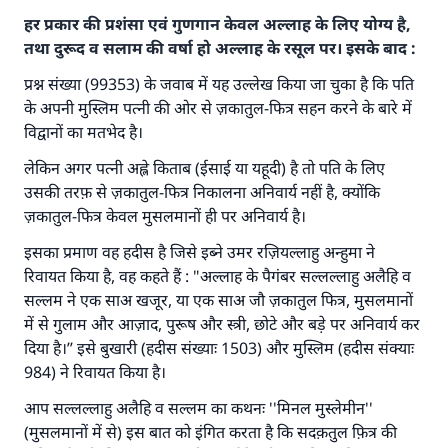
हर प्रकार की प्रशंसा एवं गुणगान केवल अल्लाह के लिए योग्य है,
तथा दुरूद व सलाम की वर्षा हो अल्लाह के रसूल पर। इसके बाद :
प्रश्न संख्या (99353) के जवाब में यह उल्लेख किया जा चुका है कि पति
के अपनी मुस्लिम पत्नी की ओर से ज़कातुल-फित्र सहन करने के बारे में
विद्वानों का मतभेद है।
लेकिन अगर पत्नी अह्ले किताब (ईसाई या यहूदी) है तो पति के लिए
उसकी तरफ़ से ज़कातुल-फित्र निकालना अनिवार्य नहीं है, क्योंकि
ज़कातुल-फित्र केवल मुसलमानों ही पर अनिवार्य है।
इसका प्रमाण वह हदीस है जिसे इब्ने उमर रज़ियल्लाहु अन्हुमा ने
रिवायत किया है, वह कहते हैं : "अल्लाह के पैगंबर सल्लल्लाहु अलैहि व
सल्लम ने एक साअ खजूर, या एक साअ जौ ज़कातुल फित्र, मुसलमानों
में से गुलाम और आज़ाद, पुरूष और स्त्री, छोटे और बड़े पर अनिवार्य कर
दिया है।’’ इसे बुखारी (हदीस संख्याः 1503) और मुस्लिम (हदीस संक्याः
984) ने रिवायत किया है।
आप सल्लल्लाहु अलैहि व सल्लम का कथनः ''मिनल मुस्लेमीन''
उत्तर संख्या 110845 ने एक शादी बचाई।.
(मुसलमानों में से) इस बात को इंगित करता है कि सदक़तुल फ़ित्र की