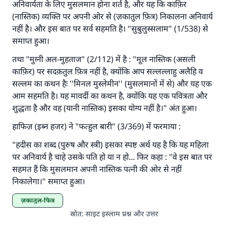
अनिवार्यता के लिए मुसलमान होना शर्त है, और यह कि काफ़िर
उम्मत के प्रश्नों का उत्तर देने में हमारी सहायता करें
(नास्तिक) व्यक्ति पर अपनी ओर से (ज़कातुल फ़ित्र) निकालना अनिवार्य
नहीं है। और इस बात पर सर्व सहमति है। "सुबुलुस्सलाम" (1/538) से
अल्लाह के रसूल सल्लल्लाहु अलैहि व सल्लम ने फरमाया :
समाप्त हुआ।
'जो व्यक्ति भलाई का मार्ग दर्शाए, उसके लिए उस भलाई के
करने वाले के समान प्रतिफल है।''
तथा "मुग़्नी अल-मुहताज" (2/112) में है : "मूल नास्तिक (असली
काफ़िर) पर सदक़तुल फ़ित्र नहीं है, क्योंकि आप सल्लल्लाहु अलैहि व
(मुस्लिम : 1893).
सल्लम का कथन हैः ''मिनल मुस्लेमीन'' (मुसलमानों में से) और यह एक
आम सहमति है। यह मावर्दी का कथन है, क्योंकि यह एक पवित्रता और
शुद्धता है और वह (यानी नास्तिक) इसका योग्य नहीं है।" अंत हुआ।
योगदान करें
हाफिज़ (इब्न हजर) ने "फत्हुल बारी" (3/369) में फरमाया :
"हदीस का शब्द (पुरुष और स्त्री) इसका स्पष्ट अर्थ यह है कि यह महिला
पर अनिवार्य है चाहे उसके पति हो या न हो... फिर कहा : "वे इस बात पर
सहमत हैं कि मुसलमान अपनी नास्तिक पत्नी की ओर से नहीं
निकालेगा।" समाप्त हुआ।
ज़कातुल-फित्र
स्रोत
:
साइट इस्लाम प्रश्न और उत्तर