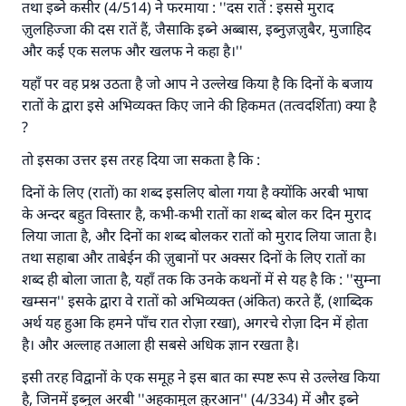
तथा इब्ने कसीर (4/514) ने फरमाया : ''दस रातें : इससे मुराद
ज़ुलहिज्जा की दस रातें हैं, जैसाकि इब्ने अब्बास, इब्नुज़ज़ुबैर, मुजाहिद
और कई एक सलफ और खलफ ने कहा है।''
यहाँ पर वह प्रश्न उठता है जो आप ने उल्लेख किया है कि दिनों के बजाय
रातों के द्वारा इसे अभिव्यक्त किए जाने की हिकमत (तत्वदर्शिता) क्या है
?
तो इसका उत्तर इस तरह दिया जा सकता है कि :
दिनों के लिए (रातों) का शब्द इसलिए बोला गया है क्योंकि अरबी भाषा
के अन्दर बहुत विस्तार है, कभी-कभी रातों का शब्द बोल कर दिन मुराद
उत्तर संख्या 110845 ने एक शादी बचाई।.
लिया जाता है, और दिनों का शब्द बोलकर रातों को मुराद लिया जाता है।
तथा सहाबा और ताबेईन की ज़ुबानों पर अक्सर दिनों के लिए रातों का
उम्मत के प्रश्नों का उत्तर देने में हमारी सहायता करें
शब्द ही बोला जाता है, यहाँ तक कि उनके कथनों में से यह है कि : ''सुम्ना
अल्लाह के रसूल सल्लल्लाहु अलैहि व सल्लम ने फरमाया :
खम्सन'' इसके द्वारा वे रातों को अभिव्यक्त (अंकित) करते हैं, (शाब्दिक
'जो व्यक्ति भलाई का मार्ग दर्शाए, उसके लिए उस भलाई के
अर्थ यह हुआ कि हमने पाँच रात रोज़ा रखा), अगरचे रोज़ा दिन में होता
करने वाले के समान प्रतिफल है।''
है। और अल्लाह तआला ही सबसे अधिक ज्ञान रखता है।
(मुस्लिम : 1893).
इसी तरह विद्वानों के एक समूह ने इस बात का स्पष्ट रूप से उल्लेख किया
है, जिनमें इब्नुल अरबी ''अहकामुल क़ुरआन'' (4/334) में और इब्ने