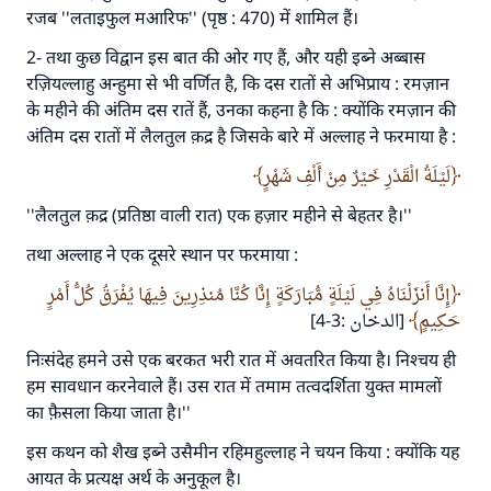
रजब ''लताइफुल मआरिफ'' (पृष्ठ : 470) में शामिल हैं।
योगदान करें
2- तथा कुछ विद्वान इस बात की ओर गए हैं, और यही इब्ने अब्बास
रज़ियल्लाहु अन्हुमा से भी वर्णित है, कि दस रातों से अभिप्राय : रमज़ान
के महीने की अंतिम दस रातें हैं, उनका कहना है कि : क्योंकि रमज़ान की
अंतिम दस रातों में लैलतुल क़द्र है जिसके बारे में अल्लाह ने फरमाया है :
لَيْلَةُ الْقَدْرِ خَيْرٌ مِنْ أَلْفِ شَهْرٍ
''लैलतुल क़द्र (प्रतिष्ठा वाली रात) एक हज़ार महीने से बेहतर है।''
तथा अल्लाह ने एक दूसरे स्थान पर फरमाया :
‏‏إِنَّا أَنزَلْنَاهُ فِي لَيْلَةٍ مُّبَارَكَةٍ إِنَّا كُنَّا مُنذِرِينَ فِيهَا يُفْرَقُ كُلُّ أَمْرٍ
حَكِيمٍ
‏‏ ‏[الدخان :3-4]
निःसंदेह हमने उसे एक बरकत भरी रात में अवतरित किया है। निश्चय ही
हम सावधान करनेवाले हैं। उस रात में तमाम तत्वदर्शिता युक्त मामलों
का फ़ैसला किया जाता है।''
इस कथन को शैख इब्ने उसैमीन रहिमहुल्लाह ने चयन किया : क्योंकि यह
आयत के प्रत्यक्ष अर्थ के अनुकूल है।