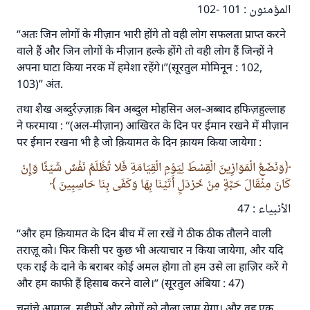
المؤمنون : 101 -102
“अतः जिन लोगों के मीज़ान भारी होंगे तो वही लोग सफलता प्राप्त करने
उत्तर संख्या 110845 ने एक शादी बचाई।.
वाले हैं और जिन लोगों के मीज़ान हल्के होंगे तो वही लोग हैं जिन्हों ने
अपना घाटा किया नरक में हमेशा रहेंगे।”(सूरतुल मोमिनून : 102,
उम्मत के प्रश्नों का उत्तर देने में हमारी सहायता करें
103)” अंत.
अल्लाह के रसूल सल्लल्लाहु अलैहि व सल्लम ने फरमाया :
तथा शैख अब्दुर्रज़्ज़ाक़ बिन अब्दुल मोहसिन अल-अब्बाद हफिज़हुल्लाह
'जो व्यक्ति भलाई का मार्ग दर्शाए, उसके लिए उस भलाई के
ने फरमाया : ‘‘(अल-मीज़ान) आखिरत के दिन पर ईमान रखने में मीज़ान
करने वाले के समान प्रतिफल है।''
पर ईमान रखना भी है जो क़ियामत के दिन क़ायम किया जायेगा :
(मुस्लिम : 1893).
وَنَضَعُ الْمَوَازِينَ الْقِسْطَ لِيَوْمِ الْقِيَامَةِ فَلا تُظْلَمُ نَفْسٌ شَيْئًا وَإِنْ
كَانَ مِثْقَالَ حَبَّةٍ مِنْ خَرْدَلٍ أَتَيْنَا بِهَا وَكَفَى بِنَا حَاسِبِينَ
योगदान करें
الأنبياء : 47
“और हम क़ियामत के दिन बीच में ला रखें गे ठीक ठीक तौलने वाली
तराज़ू को। फिर किसी पर कुछ भी अत्याचार न किया जायेगा, और यदि
एक राई के दाने के बराबर कोई अमल होगा तो हम उसे ला हाज़िर करें गे
और हम काफी हैं हिसाब करने वाले।” (सूरतुल अंबिया : 47)
चुनांचे आमाल, सहीफों और लोगों को तौला जाम येगा। और वह एक