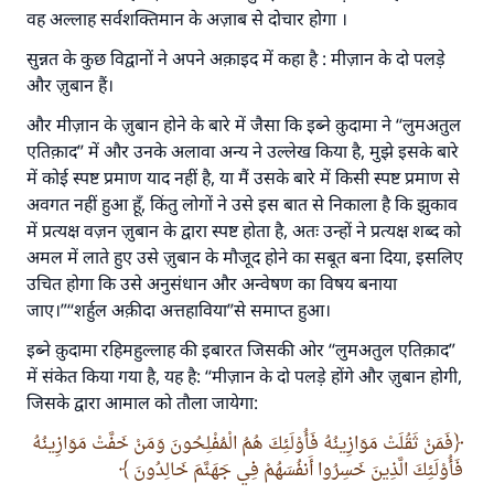
वह अल्लाह सर्वशक्तिमान के अज़ाब से दोचार होगा ।
सुन्नत के कुछ विद्वानों ने अपने अक़ाइद में कहा है : मीज़ान के दो पलड़े
और ज़ुबान हैं।
और मीज़ान के ज़ुबान होने के बारे में जैसा कि इब्ने क़ुदामा ने ‘‘लुमअतुल
एतिक़ाद” में और उनके अलावा अन्य ने उल्लेख किया है, मुझे इसके बारे
में कोई स्पष्ट प्रमाण याद नहीं है, या मैं उसके बारे में किसी स्पष्ट प्रमाण से
अवगत नहीं हुआ हूँ, किंतु लोगों ने उसे इस बात से निकाला है कि झुकाव
में प्रत्यक्ष वज़न ज़ुबान के द्वारा स्पष्ट होता है, अतः उन्हों ने प्रत्यक्ष शब्द को
अमल में लाते हुए उसे ज़ुबान के मौजूद होने का सबूत बना दिया, इसलिए
उचित होगा कि उसे अनुसंधान और अन्वेषण का विषय बनाया
जाए।”‘‘शर्हुल अक़ीदा अत्तहाविया”से समाप्त हुआ।
इब्ने क़ुदामा रहिमहुल्लाह की इबारत जिसकी ओर ‘‘लुमअतुल एतिक़ाद”
में संकेत किया गया है, यह है: ‘‘मीज़ान के दो पलड़े होंगे और ज़ुबान होगी,
जिसके द्वारा आमाल को तौला जायेगा:
فَمَنْ ثَقُلَتْ مَوَازِينُهُ فَأُوْلَئِكَ هُمُ الْمُفْلِحُونَ وَمَنْ خَفَّتْ مَوَازِينُهُ
فَأُوْلَئِكَ الَّذِينَ خَسِرُوا أَنفُسَهُمْ فِي جَهَنَّمَ خَالِدُونَ