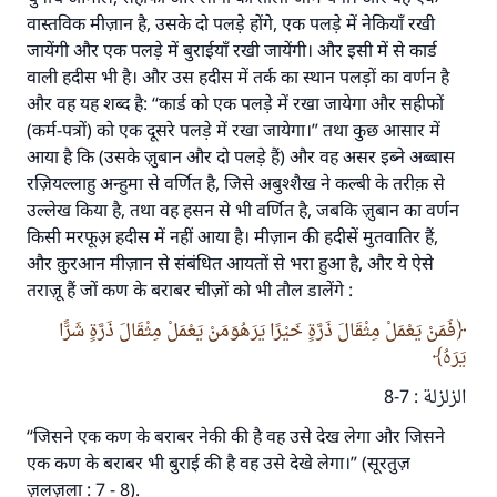
वास्तविक मीज़ान है, उसके दो पलड़े होंगे, एक पलड़े में नेकियाँ रखी
जायेंगी और एक पलड़े में बुराईयाँ रखी जायेंगी। और इसी में से कार्ड
वाली हदीस भी है। और उस हदीस में तर्क का स्थान पलड़ों का वर्णन है
और वह यह शब्द है: ‘‘कार्ड को एक पलड़े में रखा जायेगा और सहीफों
(कर्म-पत्रों) को एक दूसरे पलड़े में रखा जायेगा।” तथा कुछ आसार में
आया है कि (उसके ज़ुबान और दो पलड़े हैं) और वह असर इब्ने अब्बास
रज़ियल्लाहु अन्हुमा से वर्णित है, जिसे अबुश्शैख ने कल्बी के तरीक़ से
उल्लेख किया है, तथा वह हसन से भी वर्णित है, जबकि ज़ुबान का वर्णन
किसी मरफूअ़ हदीस में नहीं आया है। मीज़ान की हदीसें मुतवातिर हैं,
और क़ुरआन मीज़ान से संबंधित आयतों से भरा हुआ है, और ये ऐसे
तराज़ू हैं जों कण के बराबर चीज़ों को भी तौल डालेंगे :
فَمَنْ يَعْمَلْ مِثْقَالَ ذَرَّةٍ خَيْرًا يَرَهُوَمَنْ يَعْمَلْ مِثْقَالَ ذَرَّةٍ شَرًّا
يَرَهُ
الزلزلة : 7-8
“जिसने एक कण के बराबर नेकी की है वह उसे देख लेगा और जिसने
एक कण के बराबर भी बुराई की है वह उसे देखे लेगा।” (सूरतुज़
ज़लज़ला : 7 - 8).