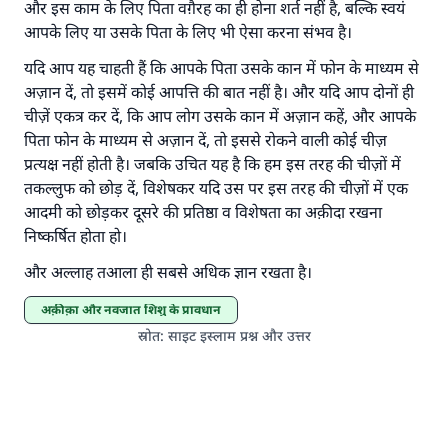
और इस काम के लिए पिता वग़ैरह का ही होना शर्त नहीं है, बल्कि स्वयं
अल्लाह के रसूल सल्लल्लाहु अलैहि व सल्लम ने फरमाया :
आपके लिए या उसके पिता के लिए भी ऐसा करना संभव है।
'जो व्यक्ति भलाई का मार्ग दर्शाए, उसके लिए उस भलाई के
करने वाले के समान प्रतिफल है।''
यदि आप यह चाहती हैं कि आपके पिता उसके कान में फोन के माध्यम से
अज़ान दें, तो इसमें कोई आपत्ति की बात नहीं है। और यदि आप दोनों ही
(मुस्लिम : 1893).
चीज़ें एकत्र कर दें, कि आप लोग उसके कान में अज़ान कहें, और आपके
पिता फोन के माध्यम से अज़ान दें, तो इससे रोकने वाली कोई चीज़
प्रत्यक्ष नहीं होती है। जबकि उचित यह है कि हम इस तरह की चीज़ों में
योगदान करें
तकल्लुफ को छोड़ दें, विशेषकर यदि उस पर इस तरह की चीज़ों में एक
आदमी को छोड़कर दूसरे की प्रतिष्ठा व विशेषता का अक़ीदा रखना
निष्कर्षित होता हो।
और अल्लाह तआला ही सबसे अधिक ज्ञान रखता है।
अक़ीक़ा और नवजात शिशु के प्रावधान
स्रोत
:
साइट इस्लाम प्रश्न और उत्तर