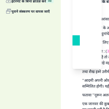
इंटरनेट के बिना ब्राउज़ करें
रसूल पर। इसके ब
नया
उत्तर :
पुराने संस्करण पर वापस जाएँ
हर प्रकार की प्रशं
क़ुर्बानी इस्लाम के 
मुअक्कदा है। चुना
तथा फायदा के लिए प्
तथा प्रश्न संख्या : (
3
क़ुर्बानी करता है त
बच्चे वगैरह, चाहे वह 
तथा शैख इब्ने उसैम
''आदमी अपनी ओर स
सम्मिलित होगी। यही 
फतावा ''नूरून अलद-
एक जानवर की क़ुर्