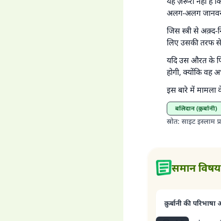
यह ज़रूरी नहीं है 
'जो
अलग-अलग जानवर
जिस स्त्री से अक़्द-
लिए उसकी तरफ से 
यदि उस औरत के पि
होगी, क्योंकि वह 
इस बारे में मामला क
बलिदान (क़ुर्बानी)
स्रोत
:
साइट इस्लाम प्र
समान विषय
क़ुर्बानी की परिभाषा