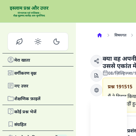
विषयगत
क्या वह अपनी 
मेरा खाता
उससे एकांत में
वर्गीकरण वृक्ष
08/ज़िल्हिज्जा
नए उत्तर
प्रश्न
191515
मैं ने विवाह कि
शैक्षणिक फ़ाइलें
में मिलाप नहीं ह
कोई प्रश्न भेजें
उत्तर का पाठ
संग्रहित
हर प्रकार की प्र