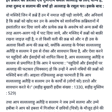
हर प्रकार की प्रशंसा एवं गुणगान केवल अल्लाह के लिए योग्य है,
तथा दुरूद व सलाम की वर्षा हो अल्लाह के रसूल पर। इसके बाद :
वो मस्जिदें जिन में क़ब्रें हैं उन में नमाज़ नहीं पढ़ी जायेगी, और अनिवार्य
है कि क़ब्रों को खोद कर उन के अवशेष को सार्वजनिक क़ब्रिस्तानों में
हस्तांतरित कर दिया जाये और प्रत्येक क़ब्र के अवशेष को अन्य क़बों की
तरह अलग-अलग गढ़े में पाट दिया जाये, और मस्जिद में क़ब्रों को बाक़ी
रखना जाइज़ नहीं है, न तो किसी वली की क़ब्र को और न ही उस के
अलावा किसी अन्य की क़ब्र को, क्योंकि अल्लाह के पैगंबर सल्लल्लाहु
अलैहि व सल्लम ने इस से रोका और सावधान किया है, और ऐसा करने
पर यहूदियों और ईसाईयों को शापित किया है, आप सल्लल्लाहु अलैहि व
सल्लम से प्रमाणित है कि आप ने फरमाया : "यहूदियों और ईसाईयों पर
अल्लाह की फटकार (धिक्कार) हो कि उन्हों ने अपने नबियों की क़ब्रों को
मस्जिदें बना लीं। आइशा रज़ियल्लहु अन्हा फरमाती हैं कि आप
सल्लल्लाहु अलैहि व सल्लम उन के कार्यों से (लोगों को) डराते और
सावधान करते थे।" (सहीह बुखारी हदीस संख्या : 1330, सहीह मुस्लिम
: 529)
तथा आप सल्लल्लाहु अलैहि व सल्लम ने जब उम्मे सलमा और उम्मे
हबीबा ने आप को हबशा में गिर्जाघर में छवियों (चित्रों) के मौजूद होने की