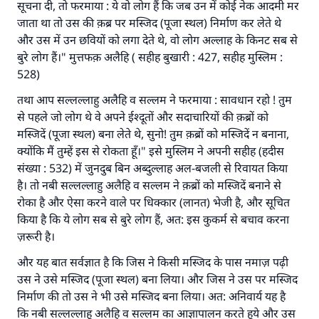
सूचना दी, तो फरमाया : ये वो लोग हैं कि जब उन में कोई नेक आदमी मर
जाता था तो उस की क़ब्र पर मस्जिद (पूजा स्थल) निर्माण कर लेते थे
और उस में उन छवियों को लगा देते थे, वो लोग अल्लाह के किनट सब से
बुरे लोग हैं।" मुत्तफक़ अलैहि ( सहीह बुखारी : 427, सहीह मुस्लिम :
528)
तथा आप सल्लल्लाहु अलैहि व सल्लम ने फरमाया : सावधान रहो ! तुम
से पहले जो लोग थे वे अपने ईश्दूतों और सदाचारियों की क़ब्रों को
मस्जिदें (पूजा स्थल) बना लेते थे, सुनो! तुम क़ब्रों को मस्जिदें न बनाना,
उत्तर संख्या 110845 ने एक शादी बचाई।.
क्योंकि मैं तुम्हें इस से रोकता हूँ।" इसे मुस्लिम ने अपनी सहीह (हदीस
संख्या : 532) में जुनदुब बिन अब्दुल्लाह अल-बजली से रिवायत किया
उम्मत के प्रश्नों का उत्तर देने में हमारी सहायता करें
है। तो नबी सल्लल्लाहु अलैहि व सल्लम ने क़ब्रों को मस्जिदें बनाने से
अल्लाह के रसूल सल्लल्लाहु अलैहि व सल्लम ने फरमाया :
रोका है और ऐसा करने वाले पर धिक्कार (लानत) भेजी है, और सूचित
'जो व्यक्ति भलाई का मार्ग दर्शाए, उसके लिए उस भलाई के
किया है कि ये लोग सब से बुरे लोग हैं, अत: इस कुकर्म से बचाव करना
करने वाले के समान प्रतिफल है।''
ज़रूरी है।
(मुस्लिम : 1893).
और यह बात सर्वज्ञात है कि जिस ने किसी मस्जिद के पास नमाज़ पढ़ी
उस ने उसे मस्जिद (पूजा स्थल) बना लिया। और जिस ने उस पर मस्जिद
निर्माण की तो उस ने भी उसे मस्जिद बना लिया। अत: अनिवार्य यह है
योगदान करें
कि नबी सल्लल्लाहु अलैहि व सल्लम का आज्ञापालन करते हुये और उस