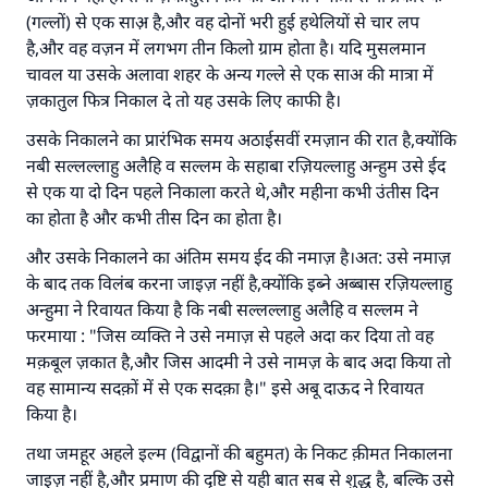
(गल्लों) से एक साअ़ है,और वह दोनों भरी हुई हथेलियों से चार लप
है,और वह वज़न में लगभग तीन किलो ग्राम होता है। यदि मुसलमान
चावल या उसके अलावा शहर के अन्य गल्ले से एक साअ की मात्रा में
ज़कातुल फित्र निकाल दे तो यह उसके लिए काफी है।
उत्तर संख्या 110845 ने एक शादी बचाई।.
उसके निकालने का प्रारंभिक समय अठाईसवीं रमज़ान की रात है,क्योंकि
नबी सल्लल्लाहु अलैहि व सल्लम के सहाबा रज़ियल्लाहु अन्हुम उसे ईद
उम्मत के प्रश्नों का उत्तर देने में हमारी सहायता करें
से एक या दो दिन पहले निकाला करते थे,और महीना कभी उंतीस दिन
अल्लाह के रसूल सल्लल्लाहु अलैहि व सल्लम ने फरमाया :
का होता है और कभी तीस दिन का होता है।
'जो व्यक्ति भलाई का मार्ग दर्शाए, उसके लिए उस भलाई के
और उसके निकालने का अंतिम समय ईद की नमाज़ है।अत: उसे नमाज़
करने वाले के समान प्रतिफल है।''
के बाद तक विलंब करना जाइज़ नहीं है,क्योंकि इब्ने अब्बास रज़ियल्लाहु
(मुस्लिम : 1893).
अन्हुमा ने रिवायत किया है कि नबी सल्लल्लाहु अलैहि व सल्लम ने
फरमाया : "जिस व्यक्ति ने उसे नमाज़ से पहले अदा कर दिया तो वह
मक़बूल ज़कात है,और जिस आदमी ने उसे नामज़ के बाद अदा किया तो
योगदान करें
वह सामान्य सदक़ों में से एक सदक़ा है।" इसे अबू दाऊद ने रिवायत
किया है।
तथा जमहूर अहले इल्म (विद्वानों की बहुमत) के निकट क़ीमत निकालना
जाइज़ नहीं है,और प्रमाण की दृष्टि से यही बात सब से शुद्ध है, बल्कि उसे