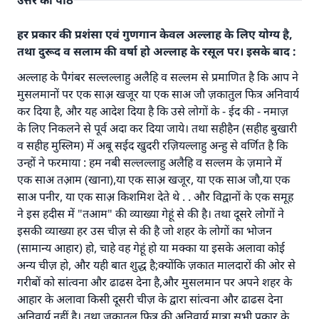
उत्तर का पाठ
हर प्रकार की प्रशंसा एवं गुणगान केवल अल्लाह के लिए योग्य है,
तथा दुरूद व सलाम की वर्षा हो अल्लाह के रसूल पर। इसके बाद :
अल्लाह के पैगंबर सल्लल्लाहु अलैहि व सल्लम से प्रमाणित है कि आप ने
मुसलमानों पर एक साअ़ खजूर या एक साअ जौ ज़कातुल फित्र अनिवार्य
कर दिया है, और यह आदेश दिया है कि उसे लोगों के - ईद की - नमाज़
के लिए निकलने से पूर्व अदा कर दिया जाये। तथा सहीहैन (सहीह बुखारी
व सहीह मुस्लिम) में अबू सईद खुदरी रज़ियल्लाहु अन्हु से वर्णित है कि
उन्हों ने फरमाया : हम नबी सल्लल्लाहु अलैहि व सल्लम के ज़माने में
एक साअ तआ़म (खाना),या एक साअ़ खजूर, या एक साअ जौ,या एक
साअ पनीर, या एक साअ़ किशमिश देते थे . . और विद्वानों के एक समूह
ने इस हदीस में "तआम" की व्याख्या गेहूं से की है। तथा दूसरे लोगों ने
इसकी व्याख्या हर उस चीज़ से की है जो शहर के लोगों का भोजन
(सामान्य आहार) हो, चाहे वह गेहूं हो या मक्का या इसके अलावा कोई
अन्य चीज़ हो, और यही बात शुद्ध है;क्योंकि ज़कात मालदारों की ओर से
गरीबों को सांत्वना और ढाढस देना है,और मुसलमान पर अपने शहर के
आहार के अलावा किसी दूसरी चीज़ के द्वारा सांत्वना और ढाढस देना
अनिवार्य नहीं है। तथा ज़कातुल फित्र की अनिवार्य मात्रा सभी प्रकार के