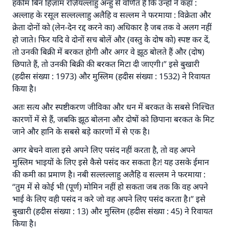
हकीम बिन हिज़ाम रज़ियल्लाहु अन्हु से वर्णित है कि उन्हों ने कहा :
अल्लाह के रसूल सल्लल्लाहु अलैहि व सल्लम ने फरमाया : विक्रेता और
क्रेता दोनों को (लेन-देन रद्द करने का) अधिकार है जब तक वे अलग नहीं
हो जाते। फिर यदि वे दोनों सच बोलें और (वस्तु के दोष को) स्पष्ट कर दें,
तो उनकी बिक्री में बरकत होगी और अगर वे झूठ बोलते हैं और (दोष)
छिपाते हैं, तो उनकी बिक्री की बरकत मिटा दी जाएगी।” इसे बुखारी
(हदीस संख्या : 1973) और मुस्लिम (हदीस संख्या : 1532) ने रिवायत
उत्तर संख्या 110845 ने एक शादी बचाई।.
किया है।
अतः सत्य और स्पष्टीकरण जीविका और धन में बरकत के सबसे निश्चित
उम्मत के प्रश्नों का उत्तर देने में हमारी सहायता करें
कारणों में से हैं, जबकि झूठ बोलना और दोषों को छिपाना बरकत के मिट
अल्लाह के रसूल सल्लल्लाहु अलैहि व सल्लम ने फरमाया :
जाने और हानि के सबसे बड़े कारणों में से एक है।
'जो व्यक्ति भलाई का मार्ग दर्शाए, उसके लिए उस भलाई के
करने वाले के समान प्रतिफल है।''
अगर बेचने वाला इसे अपने लिए पसंद नहीं करता है, तो वह अपने
मुस्लिम भाइयों के लिए इसे कैसे पसंद कर सकता हैॽ! यह उसके ईमान
(मुस्लिम : 1893).
की कमी का प्रमाण है। नबी सल्लल्लाहु अलैहि व सल्लम ने फरमाया :
“तुम में से कोई भी (पूर्ण) मोमिन नहीं हो सकता जब तक कि वह अपने
भाई के लिए वही पसंद न करे जो वह अपने लिए पसंद करता है।” इसे
योगदान करें
बुखारी (हदीस संख्या : 13) और मुस्लिम (हदीस संख्या : 45) ने रिवायत
किया है।