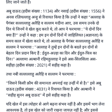
लिए जाने जाते हैं।
अबू दाऊद (हदीस संख्या : 1134) और नसाई (हदीस संख्या : 1556) ने
अनस रज़ियल्लाहु अन्हु से रिवायत किया है कि उन्हों ने कहाः “अल्लाह के
पैगंबर सल्लल्लाहु अलैहि व सल्लम मदीना आए, उस समय उनके दो
दिन थे जिनमें वे खेल कूद करते थे, तो आप ने फरमाया : ''ये दोनों दिन
उत्तर संख्या 110845 ने एक शादी बचाई।.
क्या हैं?'' उन्हों ने कहा : हम इन दोनों दिनों में जाहिलियत (अज्ञानता) के
समय काल में खेला करते थे, तो अल्लाह के पैगंबर सल्लल्लाहु अलैहि व
उम्मत के प्रश्नों का उत्तर देने में हमारी सहायता करें
सल्लम ने फरमाया : ''अल्लाह ने तुम्हें इन दोनों के बदले इन दोनों से
अल्लाह के रसूल सल्लल्लाहु अलैहि व सल्लम ने फरमाया :
बेहतर दिन प्रदान किए हैं : ईदुल-अज़्हा का दिन और ईदुल-फित्र का
'जो व्यक्ति भलाई का मार्ग दर्शाए, उसके लिए उस भलाई के
दिन।'' अल्लामा अल्बानी रहिमहुल्लाह ने इसे अस-सिलसिला अस-
करने वाले के समान प्रतिफल है।''
सहीहा (हदीस संख्या : 2021) में सहीह कहा है।
(मुस्लिम : 1893).
तथा नबी सल्लल्लाहु अलैहि व सल्लम ने फरमाया :
''जिसने किसी क़ौम की समानता अपनाई वह उन्हीं में से है।'' इसे अबू
दाऊद (हदीस संख्या : 4031) ने रिवायत किया है और अल्बानी ने
योगदान करें
''सहीह सुनन अबू दाऊद'' में इसे सहीह कहा है।
यदि खेल में इस त्योहार से आगे बढ़ना संभव नहीं है और इसमें भाग लेना
आवश्यक है, तो इस खेल को जारी रखना जायज़ नहीं है; और इससे