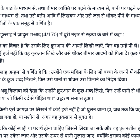
अल्लाह के रसूल सल्लल्लाहु अलैहि व सल्लम ने फरमाया :
 व्यक्ति भलाई का मार्ग दर्शाए, उसके लिए उस भलाई के करने वाले के समान प्र
 पाठ के माध्यम से, तथा बीमार व्यक्ति पर पढ़ने के माध्यम से, पानी पर पढ़ने 
है।''
े माध्यम से, तथा उसे बर्तन आदि में लिखकर और उसे जल से धोकर पीने के माध्
वजों के एक समूह से वर्णित है।
(मुस्लिम : 1893).
हुल्लाह ने ज़ादुल-मआद (4/170) में बुरी नज़र से रुक़्या के बारे में कहा :
ूह का विचार है कि उसके लिए क़ुरआन की आयतें लिखी जाएँ, फिर वह उन्हें पी ले। 
योगदान करें
ई हर्ज नहीं कि वह क़ुरआन लिखे और उसे धोकर बीमार आदमी को पिला दे। कुछ 
है।
ल्लाहु अन्हुमा से वर्णित है कि : उन्होंने एक महिला के लिए जो बच्चा के जनने में
के कुछ शब्द लिखने, फिर उसे पानी से धोकर उसे पिलाने का निर्देश दिया।
ंने अबू किलाबा को देखा कि उन्होंने क़ुरआन के कुछ शब्द लिखे, फिर उन्हें पानी से
 जो किसी दर्द से पीड़ित था।’’ उद्धरण समाप्त हुआ।
सी ऐसे कागज़ पर लिखने में कोई हर्ज नहीं है जो घुलने वाला हो, जब तक कि वह शु
ा गया हो, या मशीन से, अगर वह नुक़सान से मुक्त है।
 है कि कोई स्याही या पदार्थ होना चाहिए जिससे लिखा जा सके और वह घुलनशील ह
न पर उकेरा जाए और उसके ऊपर से पानी गुज़ारा जाए, क्योंकि इसका कोई फायदा