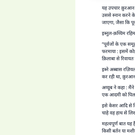
'जो
यह उपचार क़ुरआन के
उससे स्नान करने क
जाएगा, जैसा कि पूर्
इब्नुल-क़य्यिम रहिम
“पूर्वजों के एक सम
फरमाया : इसमें को
क़िलाबा से रिवायत 
इब्ने अब्बास रज़िय
कर रही था, क़ुरआन 
अय्यूब ने कहा : मै
एक आदमी को पिलाया
इसे केसर आदि से कि
चाहे वह हाथ से लिख
महत्वपूर्ण बात यह
किसी बर्तन या मशी