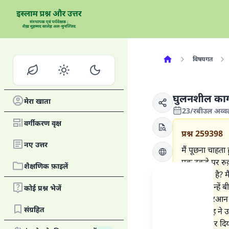
विषयगत
घुलनशील कागज
मेरा खाता
23/रबीउल अव्व
वर्गीकरण वृक्ष
प्रश्न
259398
नए उत्तर
मैं पूछना चाहता 
एक टुकड़े पर रु
शैक्षणिक फ़ाइलें
देना जायज़ है? म
और फिर उन्हें ब
कोई प्रश्न भेजें
जिसपर क़ुरआन की
संग्रहित
रहीमहुल्लाह ने 
जायज़ क़रार दि