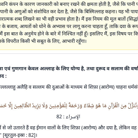
 ध्वनि कंपन के कारण जानकारी को बनाए रखने की क्षमता होती है, जैसे कि पानी
पानी के अणुओं को संशोधित कर देता है, जैसे कि बिस्मिल्लाह कहना। यह भी पाय
कारात्मक शब्द लिखने का भी वही प्रभाव होता है। मैं इस नियम की मूल बातों (सिद्ध
के बजाय, आयतों को धोने के अभ्यास पर लागू करना चाहता हूँ, ताकि दवा के रूप मे
ैं इस बात के अनुमेय होने के बारे में निश्चित नहीं हूँ। इसलिए मैं, इस विषय पर
े विपरीत किसी भी सबूत के लिए, आभारी रहूँगा।
शंसा एवं गुणगान केवल अल्लाह के लिए योग्य है, तथा दुरूद व सलाम की वर्ष
ाद :
लल्लाहु अलैहि व सल्लम की दुआओं के माध्यम से शिफ़ा (आरोग्य) चाहना धर्मसं
نَزِّلُ مِنَ الْقُرْآنِ مَا هُوَ شِفَاءٌ وَرَحْمَةٌ لِلْمُؤْمِنِينَ وَلَا يَزِيدُ الظَّالِمِينَ إِلَّا خَسَ
उत्तर संख्या 110845 ने एक शादी बचाई।.
الإسراء : 82
उम्मत के प्रश्नों का उत्तर देने में हमारी सहायता करें
से जो उतारते हैं वह ईमान वालों के लिए शिफ़ा (आरोग्य) और दया है, लेकिन वह 
ै।" [सूरतुल-इस्रा : 82]।