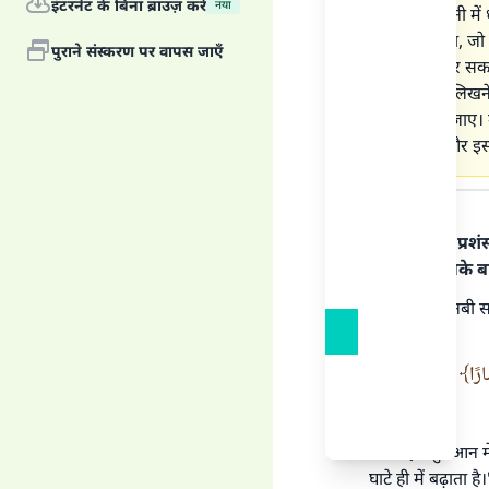
इंटरनेट के बिना ब्राउज़ करें
नया
गया कि पानी में
शब्द बोलना, जो 
पुराने संस्करण पर वापस जाएँ
के बर्तनों पर स
पर आयतें लिखने 
घोल दिया जाए। म
(उपदेश) और इसक
उत्तर का पाठ
हर प्रकार की प्र
रसूल पर। इसके ब
क़ुरआन और नबी सल्
फरमान है :
ارًا
"और हम क़ुरआन में 
घाटे ही में बढ़ाता ह