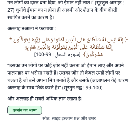
उन लोगों का दोस्त बना दिया, जो ईमान नहीं लाते।” (सूरतुल आराफ़ :
27) चुनाँचे ईमान का न होना ही आदमी और शैतान के बीच दोस्ती
स्थापित करने का कारण है।
अल्लाह तआला ने फरमाया :
إِنَّهُ لَيْسَ لَهُ سُلْطَانٌ عَلَى الَّذِينَ آمَنُوا وَعَلَى رَبِّهِمْ يَتَوَكَّلُونَ *
إِنَّمَا سُلْطَانُهُ عَلَى الَّذِينَ يَتَوَلَّوْنَهُ وَالَّذِينَ هُمْ بِهِ
مُشْرِكُونَ
[سورة النحل : 99-100]
“उसका उन लोगों पर कोई ज़ोर नहीं चलता जो ईमान लाए और अपने
पालनहार पर भरोसा रखते हैं। उसका ज़ोर तो केवल उन्हीं लोगों पर
चलता है जो उसे अपना मित्र बनाते हैं और उसके (आज्ञापलन के) कारण
अल्लाह के साथ शिर्क करते हैं।” (सूरतुन नह्ल : 99-100)
और अल्लाह ही सबसे अधिक ज्ञान रखता है।
कुर्आन का भाष्य
स्रोत
:
साइट इस्लाम प्रश्न और उत्तर