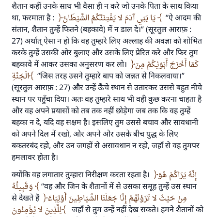
शैतान कहीं उनके साथ भी वैसा ही न करे जो उनके पिता के साथ किया
था, फरमाता है :
يَا بَنِي آدَمَ لا يَفْتِنَنَّكُمُ الشَّيْطَانُ
“ऐ आदम की
संतान, शैतान तुम्हें फितने (बहकावे) में न डाल दे।” (सूरतुल आराफ़ :
27) अर्थात् ऐसा न हो कि वह तुम्हारे लिए अल्लाह की अवज्ञा को शोभित
करके तुम्हें उसकी ओर बुलाए और उसके लिए प्रेरित करे और फिर तुम
बहकावे में आकर उसका अनुसरण कर लो।
كَمَا أَخْرَجَ أَبَوَيْكُمْ مِنَ
الْجَنَّةِ
“जिस तरह उसने तुम्हारे बाप को जन्नत से निकलवाया।”
(सूरतुल आराफ़ : 27) और उन्हें ऊँचे स्थान से उतारकर उससे बहुत नीचे
स्थान पर पहुँचा दिया। अतः वह तुम्हारे साथ भी वही कुछ करना चाहता है
और वह अपने प्रयासों को तब तक नहीं छोड़ेगा जब तक कि वह तुम्हें
बहका न दे, यदि वह सक्षम है। इसलिए तुम उससे बचाव और सावधानी
को अपने दिल में रखो, और अपने और उसके बीच युद्ध के लिए
बकतरबंद रहो, और उन जगहों से असावधान न रहो, जहाँ से वह तुमपर
हमलावर होता है।
क्योंकि वह लगातार तुम्हारा निरीक्षण करता रहता है।
إِنَّهُ يَرَاكُمْ هُوَ
وَقَبِيلُهُ
“वह और जिन के शैतानों में से उसका समूह तुम्हें उस स्थान
से देखते हैं
مِنْ حَيْثُ لا تَرَوْنَهُمْ إِنَّا جَعَلْنَا الشَّيَاطِينَ أَوْلِيَاءَ
لِلَّذِينَ لا يُؤْمِنُونَ
जहाँ से तुम उन्हें नहीं देख सकते। हमने शैतानों को