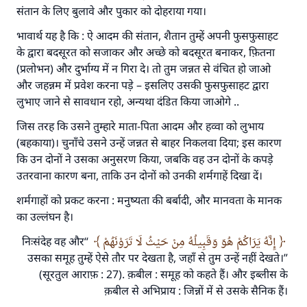
संतान के लिए बुलावे और पुकार को दोहराया गया।
भावार्थ यह है कि : ऐ आदम की संतान, शैतान तुम्हें अपनी फुसफुसाहट
के द्वारा बदसूरत को सजाकर और अच्छे को बदसूरत बनाकर, फ़ितना
(प्रलोभन) और दुर्भाग्य में न गिरा दे। तो तुम जन्नत से वंचित हो जाओ
और जहन्नम में प्रवेश करना पड़े – इसलिए उसकी फुसफुसाहट द्वारा
लुभाए जाने से सावधान रहो, अन्यथा दंडित किया जाओगे ..
जिस तरह कि उसने तुम्हारे माता-पिता आदम और हव्वा को लुभाय
(बहकाया)। चुनाँचे उसने उन्हें जन्नत से बाहर निकलवा दिया; इस कारण
कि उन दोनों ने उसका अनुसरण किया, जबकि वह उन दोनों के कपड़े
उतरवाना कारण बना, ताकि उन दोनों को उनकी शर्मगाहें दिखा दें।
शर्मगाहों को प्रकट करना : मनुष्यता की बर्बादी, और मानवता के मानक
का उल्लंघन है।
“निःसंदेह वह और
إِنَّهُ يَرَاكُمْ هُوَ وَقَبِيلُهُ مِنْ حَيْثُ لَا تَرَوْنَهُمْ
उसका समूह तुम्हें ऐसे तौर पर देखता है, जहाँ से तुम उन्हें नहीं देखते।”
(सूरतुल आराफ़ : 27). क़बील : समूह को कहते हैं। और इब्लीस के
क़बील से अभिप्राय : जिन्नों में से उसके सैनिक हैं।