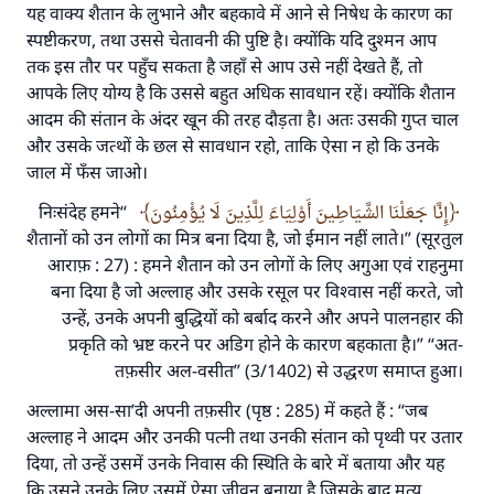
यह वाक्य शैतान के लुभाने और बहकावे में आने से निषेध के कारण का
स्पष्टीकरण, तथा उससे चेतावनी की पुष्टि है। क्योंकि यदि दुश्मन आप
तक इस तौर पर पहुँच सकता है जहाँ से आप उसे नहीं देखते हैं, तो
आपके लिए योग्य है कि उससे बहुत अधिक सावधान रहें। क्योंकि शैतान
आदम की संतान के अंदर खून की तरह दौड़ता है। अतः उसकी गुप्त चाल
और उसके जत्थों के छल से सावधान रहो, ताकि ऐसा न हो कि उनके
जाल में फँस जाओ।
“निःसंदेह हमने
إِنَّا جَعَلْنَا الشَّيَاطِينَ أَوْلِيَاءَ لِلَّذِينَ لَا يُؤْمِنُونَ
शैतानों को उन लोगों का मित्र बना दिया है, जो ईमान नहीं लाते।” (सूरतुल
आराफ़ : 27) : हमने शैतान को उन लोगों के लिए अगुआ एवं राहनुमा
बना दिया है जो अल्लाह और उसके रसूल पर विश्वास नहीं करते, जो
उन्हें, उनके अपनी बुद्धियों को बर्बाद करने और अपने पालनहार की
प्रकृति को भ्रष्ट करने पर अडिग होने के कारण बहकाता है।” “अत-
तफ़सीर अल-वसीत” (3/1402) से उद्धरण समाप्त हुआ।
अल्लामा अस-सा’दी अपनी तफ़सीर (पृष्ठ : 285) में कहते हैं : “जब
अल्लाह ने आदम और उनकी पत्नी तथा उनकी संतान को पृथ्वी पर उतार
उत्तर संख्या 110845 ने एक शादी बचाई।.
दिया, तो उन्हें उसमें उनके निवास की स्थिति के बारे में बताया और यह
कि उसने उनके लिए उसमें ऐसा जीवन बनाया है जिसके बाद मृत्यु