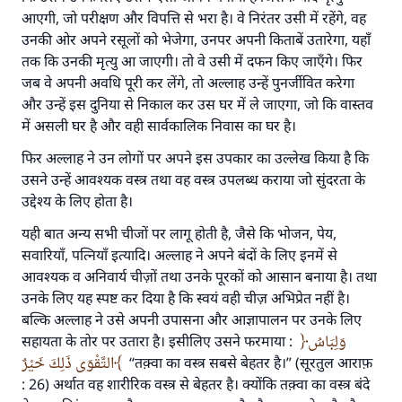
उम्मत के प्रश्नों का उत्तर देने में हमारी सहायता करें
आएगी, जो परीक्षण और विपत्ति से भरा है। वे निरंतर उसी में रहेंगे, वह
अल्लाह के रसूल सल्लल्लाहु अलैहि व सल्लम ने फरमाया :
उनकी ओर अपने रसूलों को भेजेगा, उनपर अपनी किताबें उतारेगा, यहाँ
'जो व्यक्ति भलाई का मार्ग दर्शाए, उसके लिए उस भलाई के
तक कि उनकी मृत्यु आ जाएगी। तो वे उसी में दफन किए जाएँगे। फिर
करने वाले के समान प्रतिफल है।''
जब वे अपनी अवधि पूरी कर लेंगे, तो अल्लाह उन्हें पुनर्जीवित करेगा
और उन्हें इस दुनिया से निकाल कर उस घर में ले जाएगा, जो कि वास्तव
(मुस्लिम : 1893).
में असली घर है और वही सार्वकालिक निवास का घर है।
फिर अल्लाह ने उन लोगों पर अपने इस उपकार का उल्लेख किया है कि
योगदान करें
उसने उन्हें आवश्यक वस्त्र तथा वह वस्त्र उपलब्ध कराया जो सुंदरता के
उद्देश्य के लिए होता है।
यही बात अन्य सभी चीजों पर लागू होती है, जैसे कि भोजन, पेय,
सवारियाँ, पत्नियाँ इत्यादि। अल्लाह ने अपने बंदों के लिए इनमें से
आवश्यक व अनिवार्य चीज़ों तथा उनके पूरकों को आसान बनाया है। तथा
उनके लिए यह स्पष्ट कर दिया है कि स्वयं वही चीज़ अभिप्रेत नहीं है।
बल्कि अल्लाह ने उसे अपनी उपासना और आज्ञापालन पर उनके लिए
सहायता के तोर पर उतारा है। इसीलिए उसने फरमाया :
وَلِبَاسُ
التَّقْوَى ذَلِكَ خَيْرٌ
“तक़्वा का वस्त्र सबसे बेहतर है।” (सूरतुल आराफ़
: 26) अर्थात वह शारीरिक वस्त्र से बेहतर है। क्योंकि तक़्वा का वस्त्र बंदे