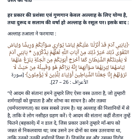
उत्तर का पाठ
हर प्रकार की प्रशंसा एवं गुणगान केवल अल्लाह के लिए योग्य है,
तथा दुरूद व सलाम की वर्षा हो अल्लाह के रसूल पर। इसके बाद :
अल्लाह तआला ने फरमाया :
يَابَنِي آدَمَ قَدْ أَنْزَلْنَا عَلَيْكُمْ لِبَاسًا يُوَارِي سَوْآتِكُمْ وَرِيشًا وَلِبَاسُ
التَّقْوَى ذَلِكَ خَيْرٌ ذَلِكَ مِنْ آيَاتِ اللَّهِ لَعَلَّهُمْ يَذَّكَّرُونَ * يَابَنِي آدَمَ
لَا يَفْتِنَنَّكُمُ الشَّيْطَانُ كَمَا أَخْرَجَ أَبَوَيْكُمْ مِنَ الْجَنَّةِ يَنْزِعُ عَنْهُمَا
لِبَاسَهُمَا لِيُرِيَهُمَا سَوْآتِهِمَا إِنَّهُ يَرَاكُمْ هُوَ وَقَبِيلُهُ مِنْ حَيْثُ لَا
تَرَوْنَهُمْ إِنَّا جَعَلْنَا الشَّيَاطِينَ أَوْلِيَاءَ لِلَّذِينَ لَا يُؤْمِنُونَ
[سورة
الأعراف : 26 – 27].
“ऐ आदम की संतान! हमने तुम्हारे लिए ऐसा वस्त्र उतारा है, जो तुम्हारी
शर्मगाहों को छुपाता है और शोभा का साधन है। और तक़्वा
(धर्मपरायणता) का वस्त्र सबसे उत्तम है। यह अल्लाह की निशानियों में से
है, ताकि वे लोग नसीहत ग्रहण करें। ऐ आदम की संतान! कहीं शैतान तुम्हें
फितने (बहकावे) में न डाल दे, जिस प्रकार उसने तुम्हारे माँ-बाप को
जन्नत से निकलवाया था; जब उसने उन दोनों का वस्त्र उतरवाया था,
ताकि उनको उनकी शर्मगाहें दिखा दें। निःसंदेह वह और उसका गिरोह