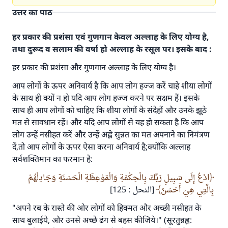
उत्तर का पाठ
हर प्रकार की प्रशंसा एवं गुणगान केवल अल्लाह के लिए योग्य है,
तथा दुरूद व सलाम की वर्षा हो अल्लाह के रसूल पर। इसके बाद :
हर प्रकार की प्रशंसा और गुणगान अल्लाह के लिए योग्य है।
आप लोगों के ऊपर अनिवार्य है कि आप लोग हज्ज करें चाहे शीया लोगों
के साथ ही क्यों न हो यदि आप लोग हज्ज करने पर सक्षम हैं। इसके
साथ ही आप लोगों को चाहिए कि शीया लोगों के संदेहों और उनके झूठे
मत से सावधान रहें। और यदि आप लोगों से यह हो सकता है कि आप
लोग उन्हें नसीहत करें और उन्हें अह्ले सुन्नत का मत अपनाने का निमंत्रण
दें,तो आप लोगों के ऊपर ऐसा करना अनिवार्य है;क्योंकि अल्लाह
उत्तर संख्या 110845 ने एक शादी बचाई।.
सर्वशक्तिमान का फरमान है:
उम्मत के प्रश्नों का उत्तर देने में हमारी सहायता करें
ادْعُ إِلَى سَبِيلِ رَبِّكَ بِالْحِكْمَةِ وَالْمَوْعِظَةِ الْحَسَنَةِ وَجَادِلْهُمْ
अल्लाह के रसूल सल्लल्लाहु अलैहि व सल्लम ने फरमाया :
بِالَّتِي هِيَ أَحْسَنُ
[النحل : 125]
'जो व्यक्ति भलाई का मार्ग दर्शाए, उसके लिए उस भलाई के
"अपने रब के रास्ते की ओर लोगों को हिक्मत और अच्छी नसीहत के
करने वाले के समान प्रतिफल है।''
साथ बुलाईये, और उनसे अच्छे ढंग से बहस कीजिये।" (सूरतुन्नह्ल: