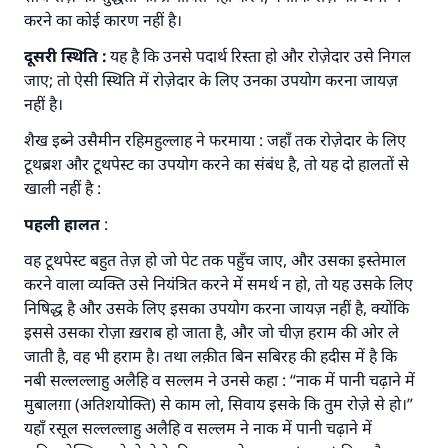
करने का कोई कारण नहीं है।
दूसरी स्थिति :
यह है कि उनसे पदार्थ रिस्ता हो और रोज़ेदार उसे निगल
जाए; तो ऐसी स्थिति में रोज़ेदार के लिए उनका उपयोग करना जायज़
नहीं है।
शैख इब्ने उसैमीन रहिमहुल्लाह ने फरमाया : जहाँ तक रोज़ेदार के लिए
टूथब्रश और टूथपेस्ट का उपयोग करने का संबंध है, तो यह दो हालतों से
खाली नहीं है :
पहली हालत
:
उत्तर संख्या 110845 ने एक शादी बचाई।.
वह टूथपेस्ट बहुत तेज़ हो जो पेट तक पहुँच जाए, और उसका इस्तेमाल
करने वाला व्यक्ति उसे नियंत्रित करने में समर्थ न हो, तो यह उसके लिए
उम्मत के प्रश्नों का उत्तर देने में हमारी सहायता करें
निषिद्ध है और उसके लिए इसका उपयोग करना जायज़ नहीं है, क्योंकि
अल्लाह के रसूल सल्लल्लाहु अलैहि व सल्लम ने फरमाया :
इससे उसका रोज़ा ख़राब हो जाता है, और जो चीज़ हराम की ओर ले
'जो व्यक्ति भलाई का मार्ग दर्शाए, उसके लिए उस भलाई के
जाती है, वह भी हराम है। तथा लक़ीत बिन सबिरह की हदीस में है कि
करने वाले के समान प्रतिफल है।''
नबी सल्लल्लाहु अलैहि व सल्लम ने उनसे कहा : “नाक में पानी चढ़ाने में
मुबालग़ा (अतिशयोक्ति) से काम लो, सिवाय इसके कि तुम रोज़े से हो।”
(मुस्लिम : 1893).
यहाँ रसूल सल्लल्लाहु अलैहि व सल्लम ने नाक में पानी चढ़ाने में