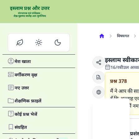
विषयगत
इस्लाम स्वीक
मेरा खाता
16/रबीउल अव्व
वर्गीकरण वृक्ष
प्रश्न
378
नए उत्तर
मैं ने आप की साइट
हूँ कि अल्लाह एक 
शैक्षणिक फ़ाइलें
करूँ, और मैं नम
कोई प्रश्न भेजें
उत्तर का पाठ
संग्रहित
हर प्रकार की प्र