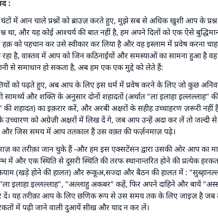
ाद :
ों में आन चाले प्रश्नों को ब्राउज़ करते हुए, मुझे सब से अधिक खुशी आप के प्रश्न 
्रश्न था, और यह कोई आश्चर्य की बात नहीं है, हम अपने दिलों को एक ऐसे बुद्धि
 ने हक़ को पहचान कर उसे स्वीकार कर लिया है और वह इस्लाम में प्रवेष करना च
 पूछ रहा है, वास्तव में आप को जिन कठिनाईयों और समस्याओं का सामना हुआ है
 से समाधान हो सकता है, अब हम एक एक मुद्दे को लेते हैं:
क्तियों को पढ़ते हुए, अब आप के लिए इस धर्म में प्रवेष करने के लिए जो कुछ अनिवा
उत्तर संख्या 110845 ने एक शादी बचाई।.
सामर्थ्य और शक्ति के अनुसार दोनों शहादतों (अर्थात "ला इलाहा इल्लल्लाह"
लाह" की शहादत) का इक़रार करें, और अरबी अक्षरों के सहीह उच्चाहरण ज़रूरी नहीं 
उम्मत के प्रश्नों का उत्तर देने में हमारी सहायता करें
े उच्चारण को अग्रेज़ी अक्षरों में लिख दें गे, जब आप उन्हें अदा कर लें तो जल्दी स
ें और जिस समय में आप ततकाल हैं उस वक़्त की फर्ज़नमाज़ पढ़े।
अल्लाह के रसूल सल्लल्लाहु अलैहि व सल्लम ने फरमाया :
 व्यक्ति भलाई का मार्ग दर्शाए, उसके लिए उस भलाई के करने वाले के समान प्र
ाज़ का तरीक़ा जान चुके हैं -और हम इस एक्सटेंसन द्वारा उसकी ओर आप का मार्गद
है।''
में और एक स्थिति से दूसरी स्थिति की तरफ स्थानान्तरित होने की प्रत्येक हरकत म
ियाम (खड़े होने की हालत) और रूकूअ,सज्दा और बैठन की हालत में : "सुब्ह़ानल्
(मुस्लिम : 1893).
, "ला इलाहा इल्लल्लाह", "अल्लाहु अकबर" कहें, फिर अपने दाहिने और बायें "अस
ेर दें। यह तरीक़ा आप के लिए छणिक रूप से उस समय तक के लिए जाइज़ है ज
हरकतों में पढ़ी जाने वाली दुआयें सीख और याद न कर लें।
योगदान करें