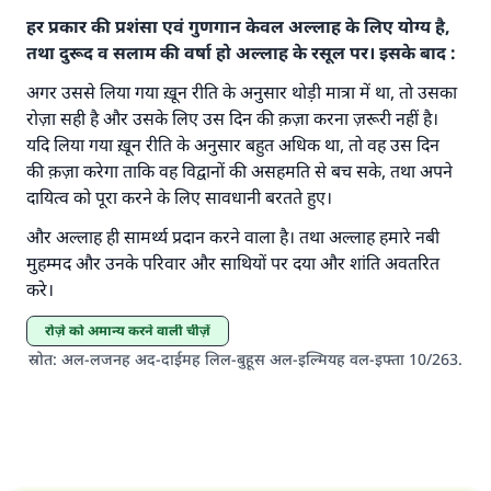
हर प्रकार की प्रशंसा एवं गुणगान केवल अल्लाह के लिए योग्य है,
तथा दुरूद व सलाम की वर्षा हो अल्लाह के रसूल पर। इसके बाद :
अगर उससे लिया गया ख़ून रीति के अनुसार थोड़ी मात्रा में था, तो उसका
रोज़ा सही है और उसके लिए उस दिन की क़ज़ा करना ज़रूरी नहीं है।
यदि लिया गया ख़ून रीति के अनुसार बहुत अधिक था, तो वह उस दिन
की क़ज़ा करेगा ताकि वह विद्वानों की असहमति से बच सके, तथा अपने
उत्तर संख्या 110845 ने एक शादी बचाई।.
दायित्व को पूरा करने के लिए सावधानी बरतते हुए।
उम्मत के प्रश्नों का उत्तर देने में हमारी सहायता करें
और अल्लाह ही सामर्थ्य प्रदान करने वाला है। तथा अल्लाह हमारे नबी
अल्लाह के रसूल सल्लल्लाहु अलैहि व सल्लम ने फरमाया :
मुहम्मद और उनके परिवार और साथियों पर दया और शांति अवतरित
'जो व्यक्ति भलाई का मार्ग दर्शाए, उसके लिए उस भलाई के
करे।
करने वाले के समान प्रतिफल है।''
रोज़े को अमान्य करने वाली चीज़ें
(मुस्लिम : 1893).
स्रोत
:
अल-लजनह अद-दाईमह लिल-बुहूस अल-इल्मियह वल-इफ्ता 10/263.
योगदान करें