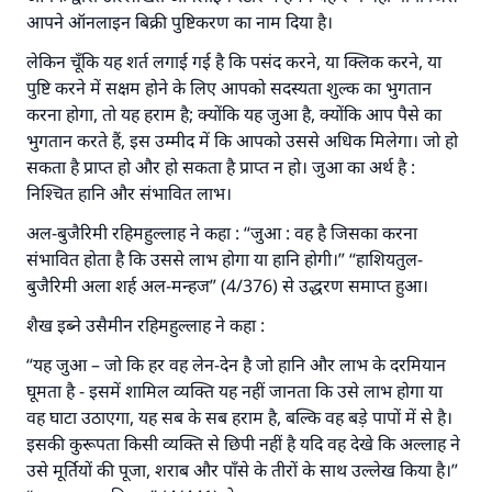
आपने ऑनलाइन बिक्री पुष्टिकरण का नाम दिया है।
लेकिन चूँकि यह शर्त लगाई गई है कि पसंद करने, या क्लिक करने, या
पुष्टि करने में सक्षम होने के लिए आपको सदस्यता शुल्क का भुगतान
करना होगा, तो यह हराम है; क्योंकि यह जुआ है, क्योंकि आप पैसे का
भुगतान करते हैं, इस उम्मीद में कि आपको उससे अधिक मिलेगा। जो हो
सकता है प्राप्त हो और हो सकता है प्राप्त न हो। जुआ का अर्थ है :
निश्चित हानि और संभावित लाभ।
अल-बुजैरिमी रहिमहुल्लाह ने कहा : “जुआ : वह है जिसका करना
संभावित होता है कि उससे लाभ होगा या हानि होगी।” “हाशियतुल-
बुजैरिमी अला शर्ह अल-मन्हज” (4/376) से उद्धरण समाप्त हुआ।
उत्तर संख्या 110845 ने एक शादी बचाई।.
शैख इब्ने उसैमीन रहिमहुल्लाह ने कहा :
उम्मत के प्रश्नों का उत्तर देने में हमारी सहायता करें
“यह जुआ – जो कि हर वह लेन-देन है जो हानि और लाभ के दरमियान
अल्लाह के रसूल सल्लल्लाहु अलैहि व सल्लम ने फरमाया :
घूमता है - इसमें शामिल व्यक्ति यह नहीं जानता कि उसे लाभ होगा या
'जो व्यक्ति भलाई का मार्ग दर्शाए, उसके लिए उस भलाई के
वह घाटा उठाएगा, यह सब के सब हराम है, बल्कि वह बड़े पापों में से है।
करने वाले के समान प्रतिफल है।''
इसकी कुरूपता किसी व्यक्ति से छिपी नहीं है यदि वह देखे कि अल्लाह ने
(मुस्लिम : 1893).
उसे मूर्तियों की पूजा, शराब और पाँसे के तीरों के साथ उल्लेख किया है।”