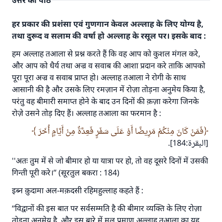
उत्तर का पाठ
हर प्रकार की प्रशंसा एवं गुणगान केवल अल्लाह के लिए योग्य है,
तथा दुरूद व सलाम की वर्षा हो अल्लाह के रसूल पर। इसके बाद :
हम अल्लाह तआला से प्रश्न करते हैं कि वह आप को कुशल मंगल करे,
और आप को धैर्य तथा अज्र व सवाब की आशा प्रदान करे ताकि आपको
पूरा पूरा अज्र व सवाब प्राप्त हो। अल्लाह तआला ने रोगी के साथ
आसानी की है और उसके लिए रमज़ान में रोज़ा तोड़ना अनुमेय किया है,
परंतु वह बीमारी समाप्त होने के बाद उन दिनों की क़ज़ा करेगा जिनके
रोज़े उसने तोड़ दिए हैं। अल्लाह तआला का फरमान है :
فَمَنْ كَانَ مِنْكُمْ مَرِيضًا أَوْ عَلَى سَفَرٍ فَعِدَّةٌ مِنْ أَيَّامٍ أُخَرَ
[البقرة:184].
''अतः तुम में से जो बीमार हो या यात्रा पर हो, तो वह दूसरे दिनों में उसकी
गिन्ती पूरी करे।’’ (सूरतुल बकरा : 184)
इब्न क़ुदामा अल-मक़दसी रहिमहुल्लाह कहते हैं :
‘‘विद्वानों की इस बात पर सर्वसम्मति है की बीमार व्यक्ति के लिए रोज़ा
तोड़ना अनुमेय है, और इस बारे में मूल प्रमाण अल्लाह तआला का यह