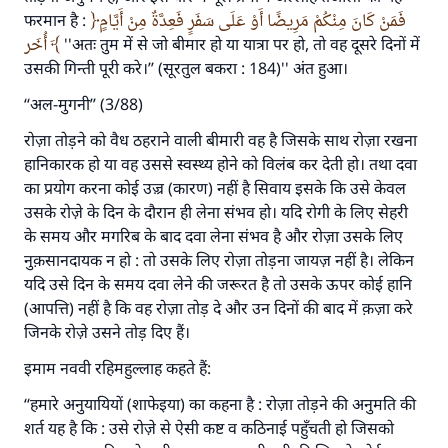
फरमान है :
فَمَنْ كَانَ مِنْكُمْ مَرِيضًا أَوْ عَلَى سَفَرٍ فَعِدَّةٌ مِنْ أَيَّامٍ
أُخَر
َ ''अतः तुम में से जो बीमार हो या यात्रा पर हो, तो वह दूसरे दिनों में
उसकी गिन्ती पूरी करे।’’ (सूरतुल बकरा : 184)'' अंत हुआ।
‘‘अल-मुगनी’’ (3/88)
रोज़ा तोड़ने को वैध ठहराने वाली बीमारी वह है जिसके साथ रोज़ा रखना
हानिकारक हो या वह उससे स्वस्थ्य होने को विलंब कर देती हो। तथा दवा
का प्रयोग करना कोई उज़्र (कारण) नहीं है सिवाय इसके कि उसे केवल
उसके रोज़े के दिन के दौरान ही लेना संभव हो। यदि रोगी के लिए सेहरी
के समय और मगरिब के बाद दवा लेना संभव है और रोज़ा उसके लिए
नुक़सानदायक न हो : तो उसके लिए रोज़ा तोड़ना जायज़ नहीं है। लेकिन
यदि उसे दिन के समय दवा लेने की जरूरत है तो उसके ऊपर कोई हानि
(आपत्ति) नहीं है कि वह रोज़ा तोड़ दे और उन दिनों की बाद में क़ज़ा करे
जिनके रोज़े उसने तोड़ दिए हैं।
इमाम नववी रहिमहुल्लाह कहते हैं:
‘‘हमारे अनुयायियों (शाफेइया) का कहना है : रोज़ा तोड़ने की अनुमति की
शर्त यह है कि : उसे रोज़े से ऐसी कष्ट व कठिनाई पहुँचती हो जिसको