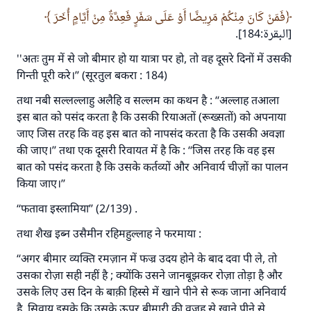
فَمَنْ كَانَ مِنْكُمْ مَرِيضًا أَوْ عَلَى سَفَرٍ فَعِدَّةٌ مِنْ أَيَّامٍ أُخَرَ
उम्मत के प्रश्नों का उत्तर देने में हमारी सहायता करें
[البقرة:184].
अल्लाह के रसूल सल्लल्लाहु अलैहि व सल्लम ने फरमाया :
''अतः तुम में से जो बीमार हो या यात्रा पर हो, तो वह दूसरे दिनों में उसकी
'जो व्यक्ति भलाई का मार्ग दर्शाए, उसके लिए उस भलाई के
करने वाले के समान प्रतिफल है।''
गिन्ती पूरी करे।’’ (सूरतुल बकरा : 184)
तथा नबी सल्लल्लाहु अलैहि व सल्लम का कथन है : ‘‘अल्लाह तआला
(मुस्लिम : 1893).
इस बात को पसंद करता है कि उसकी रियाअतों (रूख्सतों) को अपनाया
जाए जिस तरह कि वह इस बात को नापसंद करता है कि उसकी अवज्ञा
की जाए।’’ तथा एक दूसरी रिवायत में है कि : ‘‘जिस तरह कि वह इस
योगदान करें
बात को पसंद करता है कि उसके कर्तव्यों और अनिवार्य चीज़ों का पालन
किया जाए।’’
‘‘फतावा इस्लामिया’’ (2/139) .
तथा शैख इब्न उसैमीन रहिमहुल्लाह ने फरमाया :
‘‘अगर बीमार व्यक्ति रमज़ान में फज्र उदय होने के बाद दवा पी ले, तो
उसका रोज़ा सही नहीं है ; क्योंकि उसने जानबूझकर रोज़ा तोड़ा है और
उसके लिए उस दिन के बाक़ी हिस्से में खाने पीने से रूक जाना अनिवार्य
है, सिवाय इसके कि उसके ऊपर बीमारी की वजह से खाने पीने से