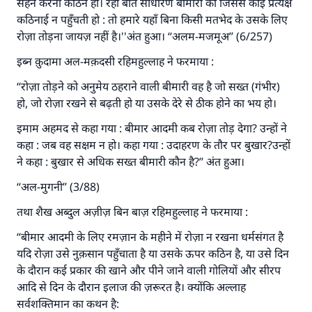
सहन करना कठिन हो। रही बात साधारण बीमारी की जिससे कोई प्रत्यक्ष
कठिनाई न पहुँचती हो : तो हमारे यहाँ बिना किसी मतभेद के उसके लिए
रोज़ा तोड़ना जायज़ नहीं है।''अंत हुआ। ‘‘अलम-मजमूअ’’ (6/257)
इब्न क़ुदामा अल-मक़दसी रहिमहुल्लाह ने फरमाया :
‘‘रोज़ा तोड़ने को अनुमेय ठहराने वाली बीमारी वह है जो सख्त (गंभीर)
हो, जो रोज़ा रखने से बढ़ती हो या उसके देरे से ठीक होने का भय हो।
इमाम अहमद से कहा गया : बीमार आदमी कब रोज़ा तोड़ देगा? उन्हों ने
कहा : जब वह सक्षम न हो। कहा गया : उदाहरण के तौर पर बुखार?उन्हों
ने कहा : बुखार से अधिक सख्त बीमारी कौन है?’’ अंत हुआ।
‘‘अल-मुगनी’’ (3/88)
तथा शैख अब्दुल अज़ीज़ बिन बाज़ रहिमहुल्लाह ने फरमाया :
‘‘बीमार आदमी के लिए रमज़ान के महीने में रोज़ा न रखना धर्मसंगत है
यदि रोज़ा उसे नुक़सान पहुँचाता है या उसके ऊपर कठिन है, या उसे दिन
के दौरान कई प्रकार की खाने और पीने जाने वाली गोलियों और सीरप
आदि से दिन के दौरान इलाज की ज़रूरत है। क्योंकि अल्लाह
उत्तर संख्या 110845 ने एक शादी बचाई।.
सर्वशक्तिमान का कथन है: