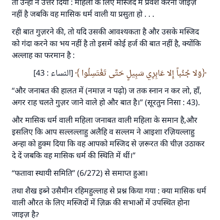
तो उन्हों ने उत्तर दिया : महिला के लिए मस्जिद में प्रवेश करना जाइज़
नहीं है जबकि वह मासिक धर्म वाली या प्रसुता हो . . .
रही बात गुज़रने की, तो यदि उसकी आवश्यकता है और उसके मस्जिद
को गंदा करने का भय नहीं है तो इसमें कोई हर्ज की बात नहीं है, क्योंकि
अल्लाह का फरमान है :
وَلا جُنُباً إِلا عَابِرِي سَبِيلٍ حَتَّى تَغْتَسِلُوا
[النساء : 43]
“और जनाबत की हालत में (नमाज़ न पढ़ो) ज तक स्नान न कर लो, हाँ,
अगर राह चलते गुज़र जाने वाले हो और बात है।” (सूरतुन निसा : 43).
उत्तर संख्या 110845 ने एक शादी बचाई।.
और मासिक धर्म वाली महिला जनाबत वाली महिला के समान है,और
उम्मत के प्रश्नों का उत्तर देने में हमारी सहायता करें
इसलिए कि आप सल्लल्लाहु अलैहि व सल्लम ने आइशा रज़ियल्लाहु
अन्हा को हुक्म दिया कि वह आपको मस्जिद से ज़रूरत की चीज़ उठाकर
अल्लाह के रसूल सल्लल्लाहु अलैहि व सल्लम ने फरमाया :
दे दें जबकि वह मासिक धर्म की स्थिति में थीं।”
'जो व्यक्ति भलाई का मार्ग दर्शाए, उसके लिए उस भलाई के
करने वाले के समान प्रतिफल है।''
“फतावा स्थायी समिति” (6/272) से समाप्त हुआ।
(मुस्लिम : 1893).
तथा शैख इब्ने उसैमीन रहिमहुल्लाह से प्रश्न किया गया : क्या मासिक धर्म
वाली औरत के लिए मस्जिदों में ज़िक्र की सभाओं में उपस्थित होना
जाइज़ हैॽ