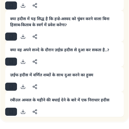
क्या हदीस में यह सिद्ध है कि हज्रे-अस्वद को चुंबन करने वाला बिना
हिसाब-किताब के स्वर्ग में प्रवेश करेगाॽ
उत्तर संख्या 110845 ने एक शादी बचाई।.
क्या वह अपने सज्दे के दौरान ज़ईफ़ हदीस से दुआ कर सकता है..ॽ
उम्मत के प्रश्नों का उत्तर देने में हमारी सहायता करें
अल्लाह के रसूल सल्लल्लाहु अलैहि व सल्लम ने फरमाया :
ज़ईफ हदीस में वर्णित शब्दों के साथ दुआ करने का हुक्म
'जो व्यक्ति भलाई का मार्ग दर्शाए, उसके लिए उस भलाई के
करने वाले के समान प्रतिफल है।''
(मुस्लिम : 1893).
रबीउल अव्वल के महीने की बधाई देने के बारे में एक निराधार हदीस
योगदान करें