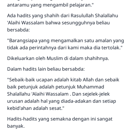
antaramu yang mengambil pelajaran."
Ada hadits yang shahih dari Rasulullah Shalallahu
Jawaban no. 110845
'Alaihi Wassalam bahwa sesungguhnya beliau
menyelamatkan pernikahan.
bersabda:
"Barangsiapa yang mengamalkan satu amalan yang
Bantu kami dalam memberikan jawaban untuk umat
tidak ada perintahnya dari kami maka dia tertolak."
Rasulullah ﷺ bersabda
Dikeluarkan oleh Muslim di dalam shahihnya.
"Siapa yang menunjukkan suatu kebaikan,
meka dia akan mendapatkan pahala yang
Dalam hadits lain beliau bersabda:
sama dengan orang yang melakukannya"
"Sebaik-baik ucapan adalah kitab Allah dan sebaik
MUSLIM, 1893
baik petunjuk adalah petunjuk Muhammad
Shalallahu 'Alaihi Wassalam . Dan sejelek-jelek
urusan adalah hal yang diada-adakan dan setiap
Saham
kebid'ahan adalah sesat."
Hadits-hadits yang semakna dengan ini sangat
banyak.