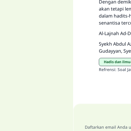
Dengan demikia
akan tetapi l
dalam hadits-h
senantisa ter
Al-Lajnah Ad-D
Syekh Abdul Az
Gudayyan, Sye
Hadis dan ilm
Refrensi
:
Soal J
Daftarkan email Anda u