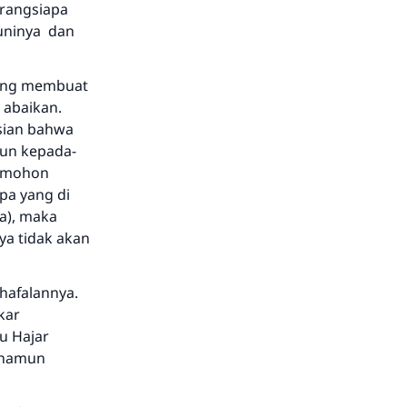
arangsiapa
uninya dan
yang membuat
 abaikan.
sian bahwa
pun kepada-
memohon
pa yang di
a), maka
a tidak akan
 hafalannya.
kar
u Hajar
, namun