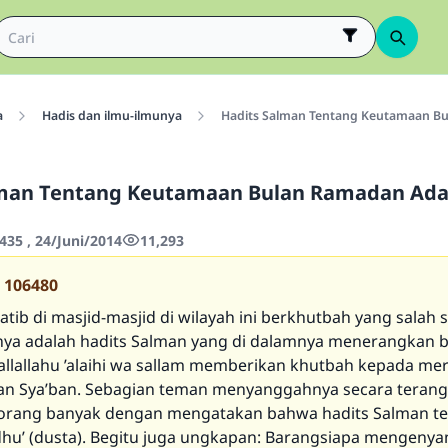
a
Hadis dan ilmu-ilmunya
Hadits Salman Tentang Keutamaan B
lman Tentang Keutamaan Bulan Ramadan Ada
435 , 24/Juni/2014
11,293
106480
tib di masjid-masjid di wilayah ini berkhutbah yang salah 
ya adalah hadits Salman yang di dalamnya menerangkan 
sallallahu ’alaihi wa sallam memberikan khutbah kepada mer
lan Sya’ban. Sebagian teman menyanggahnya secara teran
 orang banyak dengan mengatakan bahwa hadits Salman t
hu’ (dusta). Begitu juga ungkapan: Barangsiapa mengeny