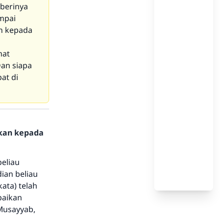
berinya
mpai
n kepada
mat
Dan siapa
at di
hkan kepada
beliau
ian beliau
ata) telah
paikan
 Musayyab,