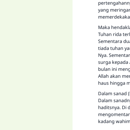
pertengahanny
yang meringa
memerdekakan
Maka hendakl
Tuhan rida ter
Sementara dua
tiada tuhan y
Nya. Sementar
surga kepada A
bulan ini me
Allah akan me
haus hingga m
Dalam sanad (ha
Dalam sanadnya
haditsnya. Di 
mengomentari (
kadang wahim 