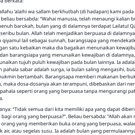
ia berkata:
lallahu ’alaihi wa sallam berkhutbah (di hadapan) kami pada 
, beliau bersabda: “Wahai manusia, telah menaungi kalian 
penuh barokah, bulan yang di dalamnya terdapat Lailatul Q
i seribu bulan. Allah telah menjadikan berpuasa di dalamny
 qiyamul lail sebagai sunnah, barangsiapa yang mendekatka
an satu kebaikan maka dia bagaikan menunaikan kewajib
, dan barangsiapa yang menunaikan kewajiban di dalamnya
Jawaban no. 110845 menyelamatkan
naikan tujuh puluh kewajiban pada bulan lainnya. Ia adala
 pahala sabar adalah surga, ia bulan saling mengasihi, bul
pernikahan.
 mukmin bertambah. Barangisapa memberi makanan berbuk
, maka dosa-dosanya akan terampuni, dibebaskan dari ner
Bantu kami dalam memberikan jawaban untuk umat
ahala seperti orang yang berpuasa tanpa mengurangi pa
Rasulullah ﷺ bersabda
a.
"Siapa yang menunjukkan suatu kebaikan, meka dia akan
nya: “Tidak semua dari kita memiliki apa yang dapat diber
mendapatkan pahala yang sama dengan orang yang
bagi orang yang berpuasa?”. Beliau bersabda: ”Allah aka
melakukannya"
gi orang yang memberikan buka orang yang berpuasa, wal
MUSLIM, 1893
k air, atau segelas susu. Ia adalah bulan yang permulaann