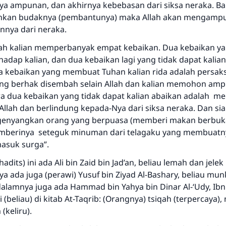
a ampunan, dan akhirnya kebebasan dari siksa neraka. B
nkan budaknya (pembantunya) maka Allah akan mengamp
Saham
nya dari neraka.
ah kalian memperbanyak empat kebaikan. Dua kebaikan 
hadap kalian, dan dua kebaikan lagi yang tidak dapat kalian
 kebaikan yang membuat Tuhan kalian rida adalah persak
ang berhak disembah selain Allah dan kalian memohon am
a dua kebaikan yang tidak dapat kalian abaikan adalah 
llah dan berlindung kepada-Nya dari siksa neraka. Dan sia
ngenyangkan orang yang berpuasa (memberi makan berbuk
mberinya seteguk minuman dari telagaku yang membuatny
asuk surga”.
dits) ini ada Ali bin Zaid bin Jad’an, beliau lemah dan jelek
 ada juga (perawi) Yusuf bin Ziyad Al-Bashary, beliau mun
dalamnya juga ada Hammad bin Yahya bin Dinar Al-‘Udy, Ibn
beliau) di kitab At-Taqrib: (Orangnya) tsiqah (terpercaya)
(keliru).