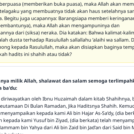
berpuasa (memberikan buka puasa), maka Allah akan mem
telagaku yang membuatnya tidak akan haus setelahnya sa
. Begitu juga ucapannya: Barangsiapa memberi keringana
pembantunya), maka Allah akan mengampuninya dan
nya dari (siksa) neraka. Dia katakan: Bahwa kalimat-kali
lah dusta terhadap Rasulullah sallallahu ’alaihi wa sallam. 
ong kepada Rasulullah, maka akan disiapkan baginya temp
ah hadits ini shahih atau tidak?
hanya milik Allah, shalawat dan salam semoga terlimpa
a ba'du:
 diriwayatkan oleh Ibnu Huzaimah dalam kitab Shahihnya, 
Keutamaan Di Bulan Ramadan, Jika Haditsnya Shahih. Kemud
 menyampaikan kepada kami Ali bin Hajar As-Sa’dy, (dia berk
kepada kami Yusuf bin Ziyad, (dia berkata) telah menyam
mmam bin Yahya dari Ali bin Zaid bin Jad’an dari Said bin