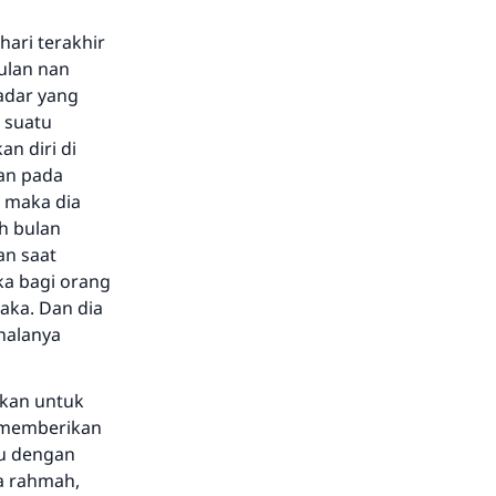
hari terakhir
bulan nan
adar yang
a suatu
n diri di
an pada
, maka dia
h bulan
an saat
a bagi orang
aka. Dan dia
halanya
ikan untuk
n memberikan
au dengan
ya rahmah,