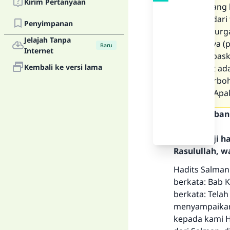
Kirim Pertanyaan
orang yang 
minum dari 
Penyimpanan
masuk surga
Jelajah Tanpa
budaknya (
Baru
Internet
membebaskan
Kembali ke versi lama
tersebut ada
yang berboh
neraka. Apak
Teks Jawaban
Segala puji 
Rasulullah, w
Hadits Salman
berkata: Bab 
berkata: Telah
menyampaikan 
kepada kami Ha