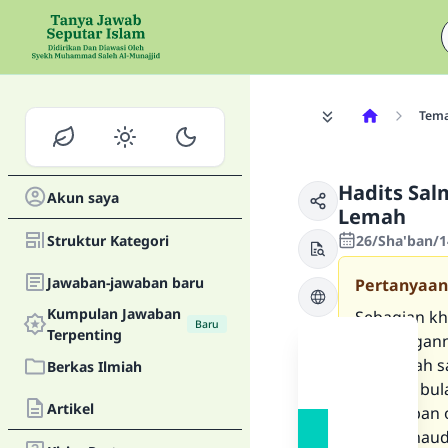
Tem
Hadits Sa
Akun saya
Lemah
Struktur Kategori
26/Sha'ban/1
Jawaban-jawaban baru
Pertanyaan
Kumpulan Jawaban
Sebagian kha
Baru
Terpenting
kandungann
Rasulullah 
Berkas Ilmiah
terakhir bu
Artikel
di hadapan
hadits maud