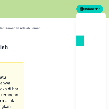
Indonesian
ulan Ramadan Adalah Lemah
lah
satu
bahwa
eka di hari
g-terangan
ermasuk
angkan