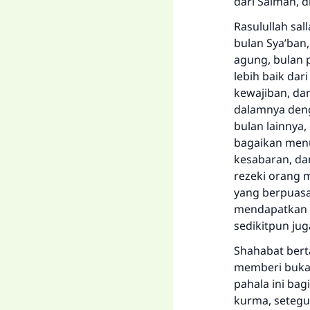
dari Salman, d
Rasulullah sal
bulan Sya’ban
agung, bulan 
lebih baik dar
kewajiban, dan
dalamnya deng
bulan lainnya
bagaikan menu
kesabaran, dan
rezeki orang
yang berpuasa
mendapatkan p
sedikitpun jug
Shahabat berta
memberi buka 
pahala ini ba
kurma, setegu