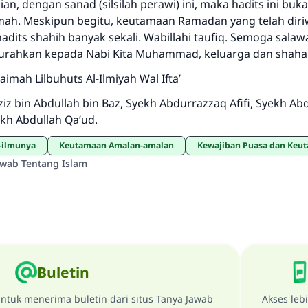
n, dengan sanad (silsilah perawi) ini, maka hadits ini buka
emah. Meskipun begitu, keutamaan Ramadan yang telah dir
adits shahih banyak sekali. Wabillahi taufiq. Semoga salaw
curahkan kepada Nabi Kita Muhammad, keluarga dan shaha
aimah Lilbuhuts Al-Ilmiyah Wal Ifta’
iz bin Abdullah bin Baz, Syekh Abdurrazzaq Afifi, Syekh Ab
kh Abdullah Qa’ud.
u-ilmunya
Keutamaan Amalan-amalan
Kewajiban Puasa dan Ke
awab Tentang Islam
Buletin
ntuk menerima buletin dari situs Tanya Jawab
Akses leb