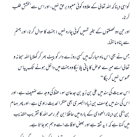
گواہى دينا كہ اللہ تعالى كے علاوہ كوئى معبود برحق نہيں، اور اس سے بخشش طلب
كرنا.
اور جن دو خصلتوں كے بغير تمہيں كوئى چارہ نہيں: جنت كا سوال كرنا، اور جہنم
سے پناہ مانگنا.
جس نے بھى اس ماہ مبارك ميں كسى روزے دار كو پيٹ بھر كر كھلايا اللہ سبحانہ و
تعالى اسے ميرے حوض كا پانى پلائيگا وہ جنت ميں داخل ہونے تك پياس
محسوس نہيں كريگا "
اس حديث كى سند ميں على بن زيد بن جدعان سوء حفظ كى وجہ سے ضعيف ہے، اور
اس كى سند ميں يوسف بن زياد البصرى بھى منكر الحديث راوى ہے، اور پھر ہمام
بن يحي بن دينار العودى كے بارہ ميں حافظ ابن حجر رحمہ اللہ كا تقريب التہذيب
ميں كہنا ہے كہ: يہ ثقہ ہے اور بعض اوقات اسے وہم ہو جاتا ہے.