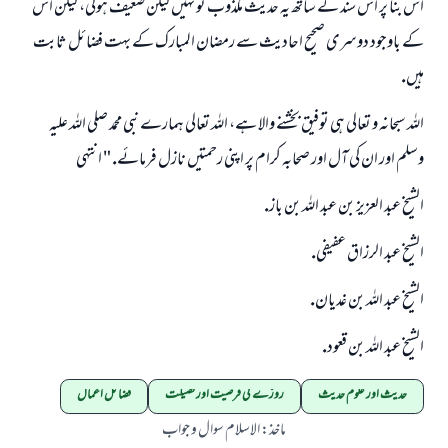
اس بنا پر اس سند كے ساتھ يہ حديث مكذوب تو نہيں ليكن ضعيف ہوگى، ليكن اس
كے باوجود دوسرى صحيح احاديث سے رمضان المبارك كے بہت فضائل ثابت
ہيں.
اللہ سبحانہ و تعالى ہى توفيق بخشنے والا ہے، اللہ تعالى ہمارے نبى محمد صلى اللہ عليہ
وسلم اور ان كى آل اور صحابہ كرام پر اپنى رحمتيں نازل فرمائے. " انتہى
الشيخ عبد العزيز بن عبد اللہ بن باز.
الشيخ عبد الرزاق عفيفى.
الشيخ عبد اللہ بن غديان.
الشيخ عبد اللہ بن قعود.
حدیث اور علوم حدیث
روزے کی فرضیت اور فضیلت
فضائل اعمال
ماخذ
:
الاسلام سوال و جواب