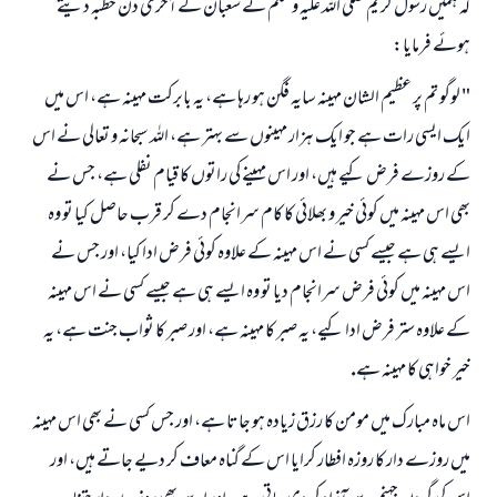
كہ ہميں رسول كريم صلى اللہ عليہ وسلم نے شعبان كے آخرى دن خطبہ ديتے
ہوئے فرمايا:
" لوگو تم پر عظيم الشان مہينہ سايہ فگن ہو رہا ہے، يہ بابركت مہينہ ہے، اس ميں
ايك ايسى رات ہے جو ايك ہزار مہينوں سے بہتر ہے، اللہ سبحانہ و تعالى نے اس
كے روزے فرض كيے ہيں، اور اس مہينے كى راتوں كا قيام نفلى ہے، جس نے
بھى اس مہينہ ميں كوئى خير و بھلائى كا كام سرانجام دے كر قرب حاصل كيا تو وہ
ايسے ہى ہے جيسے كسى نے اس مہينہ كے علاوہ كوئى فرض ادا كيا، اور جس نے
اس مہينہ ميں كوئى فرض سرانجام ديا تو وہ ايسے ہى ہے جيسے كسى نے اس مہينہ
كے علاوہ ستر فرض ادا كيے، يہ صبر كا مہينہ ہے، اور صبر كا ثواب جنت ہے، يہ
خير خواہى كا مہينہ ہے.
اس ماہ مبارك ميں مومن كا رزق زيادہ ہو جاتا ہے، اور جس كسى نے بھى اس مہينہ
ميں روزے دار كا روزہ افطار كرايا اس كے گناہ معاف كر ديے جاتے ہيں، اور