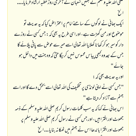
صلى اللہ عليہ وسلم نے ہميں شعبان كے آخرى روز خطبہ ارشاد فرمايا....
الخ
ايك بھائى نے لوگوں كے سامنے امام پر اعتراض كيا كہ يہ حديث تو
موضوع اور من گھڑت ہے، اور اسى طرح يہ بھى كہ: جس كسى نے روزے
دار كو سير ہو كر كھانا كھلايا اللہ تعالى اسے ميرے حوض سے پانى پلائےگا
جس كے بعد وہ كبھى پياس محسوس نہيں كريگا حتى كہ وہ جنت ميں داخل ہو
جائے "
اور يہ حديث بھى كہ:
" جس كسى نے اپنى لونڈى پر تخفيف كى اللہ تعالى اسے بخش دےگا اور اسے
جہنم سے آزاد كر ديتا ہے "
اس بھائى نے كہا كہ يہ سب كلمات رسول كريم صلى اللہ عليہ وسلم كے ذمہ
جھوٹ اور افترا ہيں، اور جس كسى نے رسول كريم صلى اللہ عليہ وسلم پر
جھوٹ اور افترا باندھا اس نے جہنم ميں ٹھكانہ بنايا ... الخ