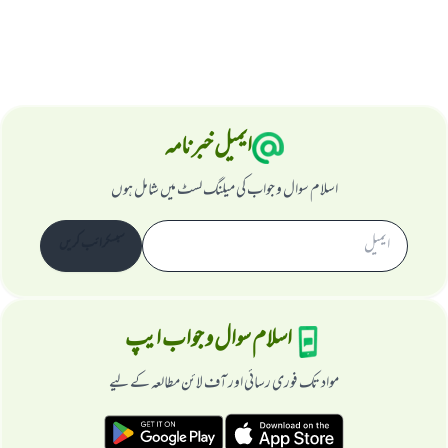
ایمیل خبرنامہ
اسلام سوال و جواب کی میلنگ لسٹ میں شامل ہوں
سبسکرائب کریں
اسلام سوال و جواب ایپ
مواد تک فوری رسائی اور آف لائن مطالعہ کے لیے