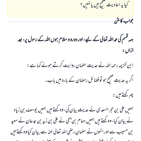
كيا يہ احاديث صحيح ہيں يا نہيں ؟
جواب کا متن
ہمہ قسم کی حمد اللہ تعالی کے لیے، اور دورو و سلام ہوں اللہ کے رسول پر، بعد
ازاں:
ابن خزيمہ رحمہ اللہ نے حديث سلمان روايت كرتے ہوئے كہا ہے:
اگر يہ حديث صحيح ہو تو فضائل رمضان كے بارہ ميں باب .
پھر كہتے ہيں:
ہميں على بن حجر السعدى نے حديث بيان كى، وہ كہتے ہيں ہميں يوسف بن زياد
نے بيان كيا، وہ كہتے ہيں ہميں ہمام بن يحي نے على بن زيد بن جدعان نے سعيد
بن مسيب سے اور انہوں نے سلمان رضى اللہ تعالى عنہ سے بيان كيا وہ كہتے ہيں