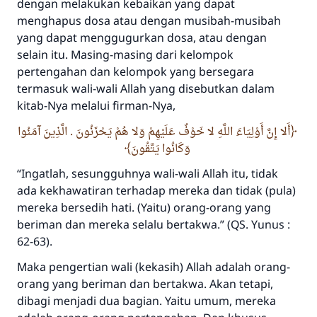
dengan melakukan kebaikan yang dapat
menghapus dosa atau dengan musibah-musibah
yang dapat menggugurkan dosa, atau dengan
selain itu. Masing-masing dari kelompok
pertengahan dan kelompok yang bersegara
termasuk wali-wali Allah yang disebutkan dalam
kitab-Nya melalui firman-Nya,
أَلا إِنَّ أَوْلِيَاءَ اللَّهِ لا خَوْفٌ عَلَيْهِمْ وَلا هُمْ يَحْزَنُونَ . الَّذِينَ آمَنُوا
وَكَانُوا يَتَّقُونَ
“Ingatlah, sesungguhnya wali-wali Allah itu, tidak
ada kekhawatiran terhadap mereka dan tidak (pula)
mereka bersedih hati. (Yaitu) orang-orang yang
beriman dan mereka selalu bertakwa.”
(QS. Yunus :
62-63).
Jawaban no. 110845
Maka pengertian wali (kekasih) Allah adalah orang-
orang yang beriman dan bertakwa. Akan tetapi,
menyelamatkan pernikahan.
dibagi menjadi dua bagian. Yaitu umum, mereka