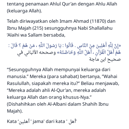
tentang penamaan Ahlul Qur’an dengan Ahlu Allah
(keluarga Allah).
Telah diriwayatkan oleh Imam Ahmad (11870) dan
Ibnu Majah (215) sesungguhnya Nabi
Shallallahu
’Alaihi wa Sallam
bersabda,
إِنَّ لِلَّهِ أَهْلِينَ مِنْ النَّاسِ . قَالُوا : يَا رَسُولَ اللَّهِ ، مَنْ هُمْ ؟ قَالَ :
هُمْ أَهْلُ الْقُرْآنِ ، أَهْلُ اللَّهِ وَخَاصَّتُهُ
وصححه الألباني في
صحيح ابن ماجة
“Sesungguhnya Allah mempunyai keluarga dari
manusia.”
Mereka (para sahabat) bertanya, ”Wahai
Rasulullah, siapakah mereka itu?” Beliau menjawab,
“Mereka adalah ahli Al-Qur’an, mereka adalah
keluarga Allah dan orang khusus-Nya.”
(Dishahihkan oleh Al-Albani dalam Shahih Ibnu
Majah).
Kata ‘
أهلين
' jama' dari kata '
أهل
’