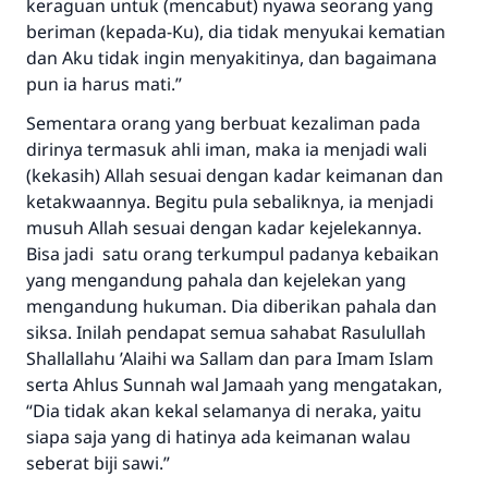
keraguan untuk (mencabut) nyawa seorang yang
beriman (kepada-Ku), dia tidak menyukai kematian
dan Aku tidak ingin menyakitinya
,
d
an bagaimana
pun ia harus mati.”
Sementara orang yang berbuat kezaliman pada
dirinya termasuk ahli iman, maka ia menjadi wali
(kekasih) Allah sesuai dengan kadar keimanan dan
ketakwaannya. Begitu pula sebaliknya, ia menjadi
musuh Allah sesuai dengan kadar kejelekannya.
Bisa jadi satu orang terkumpul padanya kebaikan
yang mengandung pahala dan kejelekan yang
mengandung hukuman. Dia diberikan pahala dan
siksa. Inilah pendapat semua sahabat Rasulullah
Sh
allallahu
’
A
laihi wa
S
allam
dan para Imam Islam
serta Ahlus Sunnah wal Jamaah yang mengatakan,
“Dia tidak akan kekal selamanya di neraka, yaitu
siapa saja yang di hatinya ada keimanan walau
seberat biji sawi.”