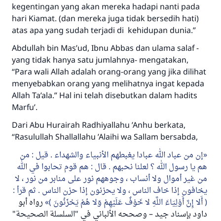
kegentingan yang akan mereka hadapi nanti pada
hari Kiamat. (
dan mereka juga tidak bersedih hati
)
atas apa yang sudah terjadi di kehidupan dunia.”
Abdullah bin Mas’ud, Ibnu Abbas dan ulama salaf -
yang tidak hanya satu jumlahnya- mengatakan,
“Para wali Allah adalah orang-orang yang jika dilihat
menyebabkan orang yang melihatnya ingat kepada
Allah Ta’ala.”
Hal ini telah disebutkan dalam hadits
Marfu’.
Dari Abu Hurairah
Radhiyallahu ’Anhu
berkata,
“Rasulullah
Shallallahu ’Alaihi wa Sallam
bersabda,
إن من عباد الله عبادا يغبطهم الأنبياء والشهداء . قيل : من
هم يا رسول الله ؟ لعلنا نحبهم . قال : هم قوم تحابوا في الله
من غير أموال ولا أنساب ، وجوههم نور على منابر من نور ، لا
يخافون إذا خاف الناس ، ولا يحزنون إذا حزن الناس . ثم قرأ :
( أَلا إِنَّ أَوْلِيَاءَ اللَّهِ لا خَوْفٌ عَلَيْهِمْ وَلا هُمْ يَحْزَنُونَ )
رواه أبو
داود بإسناد جيد – وصححه الألباني في "السلسلة الصحيحة"