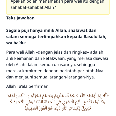
Apakah boleh menamakan para wali itu dengan
sahabat-sahabat Allah?
Teks Jawaban
Segala puji hanya milik Allah, shalawat dan
salam semoga terlimpahkan kepada Rasulullah,
wa ba'du:
Para wali Allah –dengan jelas dan ringkas– adalah
ahli keimanan dan ketakwaan, yang merasa diawasi
oleh Allah dalam semua urusannya, sehingga
mereka komitmen dengan perintah-perintah-Nya
dan menjauhi semua larangan-larangan-Nya.
Allah
Ta’ala
berfirman,
أَلا إِنَّ أَوْلِيَاءَ اللَّهِ لا خَوْفٌ عَلَيْهِمْ وَلا هُمْ يَحْزَنُونَ . الَّذِينَ آمَنُوا
وَكَانُوا يَتَّقُونَ . لَهُمْ الْبُشْرَى فِي الْحَيَاةِ الدُّنْيَا وَفِي الْآخِرَةِ لَا
تَبْدِيلَ لِكَلِمَاتِ اللَّهِ ذَلِكَ هُوَ الْفَوْزُ الْعَظِيمُ