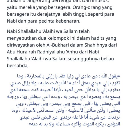
adalah orang-orang pertengahan. Dan khusus,
Bantu kami dalam memberikan jawaban untuk umat
yaitu mereka yang bersegera. Orang-orang yang
Rasulullah ﷺ bersabda
bersegera itu derajatnya lebih tinggi, seperti para
"Siapa yang menunjukkan suatu kebaikan,
Nabi dan para pecinta kebenaran.
meka dia akan mendapatkan pahala yang
sama dengan orang yang melakukannya"
Nabi
Shallallahu ’Alaihi wa Sallam
telah
menyebutkan dua kelompok ini dalam hadits yang
MUSLIM, 1893
diriwayatkan oleh Al-Bukhari dalam Shahihnya dari
Abu Hurairah
Radhiyallahu ’Anhu
dari Nabi
Shallallahu ’Alaihi wa Sallam
sesungguhnya beliau
Saham
bersabda,
يقول الله : من عادى لي وليا فقد بارزني بالمحاربة ، وما
تقرب إلي عبدي بمثل أداء ما افترضت عليه ، ولا يزال عبدي
يتقرب إلي بالنوافل حتى أحبه ، فإذا أحببته كنت سمعه الذي
يسمع به ، وبصره الذي يبصر به ، ويده التي يبطش بها ، ورجله
التي يمشي بها ، فبي يسمع وبي يبصر ، وبي يبطش ، وبي
يمشي ؛ ولئن سألني لأعطينه ، ولئن استعاذني لأعيذنه ، وما
ترددت عن شيء أنا فاعله ترددي عن قبض نفس عبدي
المؤمن ، يكره الموت وأكره مساءته ولا بد له منه