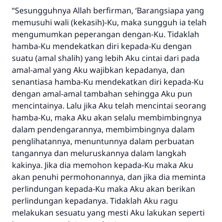
“
Sesungguhnya Allah berfirman
,
‘
Barangsiapa yang
memusuhi wali (kekasih)-Ku
,
maka sungguh
ia
telah
mengumumkan peperangan
dengan-Ku
. Tidaklah
hamba-Ku mendekatkan diri kepada-Ku dengan
suatu (amal shal
i
h) yang lebih Aku cintai dari pada
amal-amal yang Aku wajibkan kepadanya, dan
senantiasa hamba-Ku mendekatkan diri kepada-Ku
dengan amal-amal tambahan sehingga Aku
pun
mencintainya. Lalu jika Aku telah mencintai seorang
hamba-Ku, maka Aku akan selalu membimbingnya
dalam pendengarannya, membimbingnya dalam
penglihatannya, menuntunnya dalam perbuatan
tangannya dan meluruskannya dalam langkah
kakinya.
Jika dia memohon kepada-Ku maka Aku
akan penuhi permohonannya, dan jika dia meminta
perlindungan kepada-Ku maka Aku akan berikan
perlindungan kepadanya. Tidaklah Aku ragu
melakukan sesuatu yang mesti
A
ku lakukan seperti