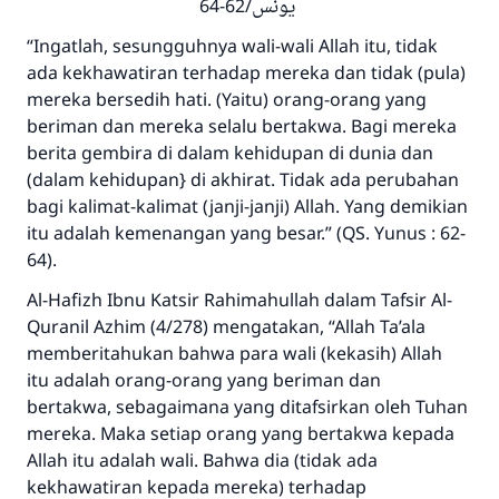
يونس/62-64
“Ingatlah, sesungguhnya wali-wali Allah itu, tidak
ada kekhawatiran terhadap mereka dan tidak (pula)
mereka bersedih hati. (Yaitu) orang-orang yang
beriman dan mereka selalu bertakwa. Bagi mereka
berita gembira di dalam kehidupan di dunia dan
(dalam kehidupan} di akhirat. Tidak ada perubahan
bagi kalimat-kalimat (janji-janji) Allah. Yang demikian
itu adalah kemenangan yang besar.”
(QS. Yunus : 62-
64).
Al-Hafizh Ibnu Katsir
Rahimahullah
dalam Tafsir Al-
Quranil Azhim (4/278) mengatakan, “Allah
Ta’ala
memberitahukan bahwa para wali (kekasih) Allah
itu adalah orang-orang yang beriman dan
bertakwa, sebagaimana yang ditafsirkan oleh Tuhan
mereka. Maka setiap orang yang bertakwa kepada
Allah itu adalah wali. Bahwa dia (
tidak ada
kekhawatiran kepada mereka
) terhadap