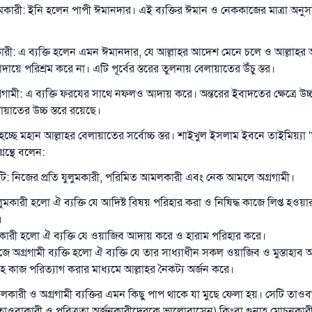
লুমকারী: ইনি হলেন পাপী ঈমানদার। এই ব্যক্তির ঈমান ও নেককাজের মাত্রা অনু
ী: এ ব্যক্তি হলেন এমন ঈমানদার, যে আল্লাহর আদেশ মেনে চলে ও আল্লাহর অ
ায়ে পরিশ্রম করে না। এটি পূর্বের স্তরের তুলনায় বেলায়াতের উঁচু স্তর।
ামী: এ ব্যক্তি ফরযের সাথে নফলও আদায় করে। অন্তরের ইবাদতের ক্ষেত্রে উচ্
ায়াতের উচ্চ স্তরে রয়েছে।
হচ্ছে মহান আল্লাহর বেলায়াতের সর্বোচ্চ স্তর। শাইখুল ইসলাম ইবনে তাইমিয়্যা
উত্তর নম্বর ১১০৮৪৫ একটি বিবাহ রক্ষা করেছিল।
রন্থে বলেন:
িনটি: নিজের প্রতি যুলুমকারী, পরিমিত আমলকারী এবং নেক আমলে অগ্রগামী।
উম্মাহকে উত্তর দিতে আমাদেরকে সহযোগিতা করুন
লুমকারী হলো ঐ ব্যক্তি যে আদিষ্ট বিষয় পরিহার করা ও নিষিদ্ধ কাজে লিপ্ত হওয়া
রাসূল সাল্লাল্লাহু আলাইহি ওয়া সাল্লাম বলেছেন
।
যে ব্যক্তি সৎ কর্মের পথ দেখাবে সে সৎকর্মকারীর সমান সওয়াব পাবে
রী হলো ঐ ব্যক্তি যে ওয়াজিব আদায় করে ও হারাম পরিহার করে।
(সহিহ মুসলিম; ১৮৯৩)
 অগ্রগামী ব্যক্তি হলো ঐ ব্যক্তি যে তার সাধ্যাধীন সকল ওয়াজিব ও মুস্তাহা
হ কাজ পরিত্যাগ করার মাধ্যমে আল্লাহর নৈকট্য অর্জন করে।
ারী ও অগ্রগামী ব্যক্তির এমন কিছু পাপ থাকে যা মুছে ফেলা হয়। সেটি তাওব
এখনই শরীক হোন
তাওবাকারী ও পবিত্রতা অর্জনকারীদেরকে ভালোবাসেন) কিংবা গুনাহ মোচনকার