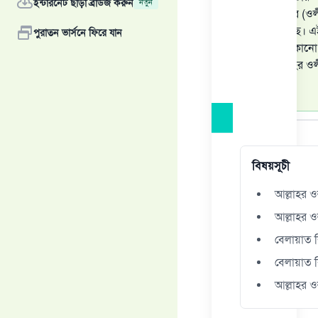
ইন্টারনেট ছাড়া ব্রাউজ করুন
নতুন
বেলায়াতের (ওলী
অংশ রয়েছে। এই
পুরাতন ভার্সনে ফিরে যান
নির্ধারিত কোনো
আর আল্লাহর ওল
জানা নেই।
উত্তর
বিষয়সূচী
আল্লাহর ও
আল্লাহর ও
বেলায়াত 
বেলায়াত ক
আল্লাহর ও