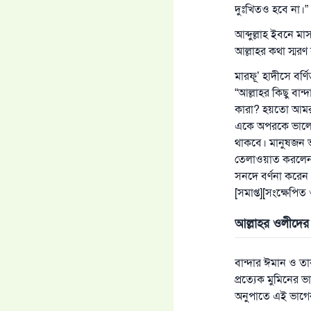
দুঃখিতও হবে না।”
আব্দুল্লাহ ইবনে 
আল্লাহর কথা স্মরণ
মারফূ’ হাদীসে বর্ণ
“আল্লাহর কিছু বান
কারা? হয়তো আমরা 
একে অপরকে ভালোব
থাকবে। মানুষজন ভ
তেলাওয়াত করলেন:
সনদে বর্ণনা করেন
[সমাপ্ত][সংক্ষেপি
আল্লাহর ওলীদের 
বান্দার ঈমান ও ত
প্রত্যেক মুমিনের 
অনুপাতে এই ভাগের