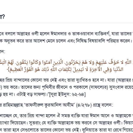
রা?
টভাবে বললে আল্লাহর ওলী হলেন ঈমানদার ও তাকওয়াবান ব্যক্তিবর্গ, যারা তাদে
কে অনুভব করে তার আদেশ মেনে চলেন এবং নিষিদ্ধ বিষয়াবলি পরিহার করেন।
েন:
َاءَ اللَّهِ لا خَوْفٌ عَلَيْهِمْ وَلا هُمْ يَحْزَنُونَ. الَّذِينَ آمَنُوا وَكَانُوا يَتَّقُونَ. لَهُمْ الْ
الدُّنْيَا وَفِي الْآخِرَةِ لَا تَبْدِيلَ لِكَلِمَاتِ اللَّهِ ذَلِكَ هُوَ الْفَوْزُ الْعَظِيمُ
হর প্রিয় বান্দাদের কোনো ভয় নেই এবং তারা দুঃখিতও হবে না। যারা (আল্লাহর প
) ভয় করে। তাদের জন্য পৃথিবীর জীবনে ও পরকালে (সাফল্যের) সুসংবাদ রয়েছ
হয় না। এটাই বড় সাফল্য।”[সূরা ইউনুস: ৬২-৬৪]
রাহিমাহুল্লাহ ‘তাফসীরুল কুরআনিল আযীম’ (৪/২৭৮) গ্রন্থে বলেন:
াচ্ছেন যে, তার প্রিয় বান্দা হলেন ঐ সমস্ত ব্যক্তি যারা ঈমান আনে ও আল্লাহক
যাখ্যা দিয়েছেন। সুতরাং যে ব্যক্তি আল্লাহকে ভয় করবে সে আল্লাহর ওলী। কিয়া
ীন তারা হবে সেগুলোতে তাদের কোনো ভয় নেই। দুনিয়াতে তারা যা রেখে গিয়েছ