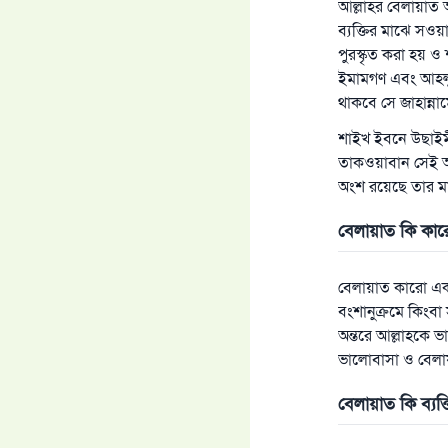
আল্লাহর বেলায়াত 
ব্যক্তির মাঝে সওয়
পুরস্কৃত করা হয় ও 
ইমামগণ এবং আহলুস
থাকবে সে জাহান্নাম
শাইখ ইবনে উছাইমীন 
তাকওয়াবান সেই আ
অংশ রয়েছে তার মা
বেলায়াত কি কা
বেলায়াত কারো একচ
বংশানুক্রমে কিংবা 
অন্তরে আল্লাহকে ভ
ভালোবাসা ও বেলা
বেলায়াত কি ব্যক