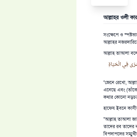
আল্লাহর ওলী কা
সংক্ষেপে ও স্পষ্
আল্লাহর নজরদারি
আল্লাহ তাআলা বল
بُشْرَى فِي الْحَيَاةِ
“জেনে রেখো, আল্লা
এনেছে এবং (তাঁকে
কথার কোনো নড়চড় 
হাফেয ইবনে কাসীর 
“আল্লাহ তাআলা জান
তাদের রব তাদের ব্
বিপদাপদের সম্মুখ