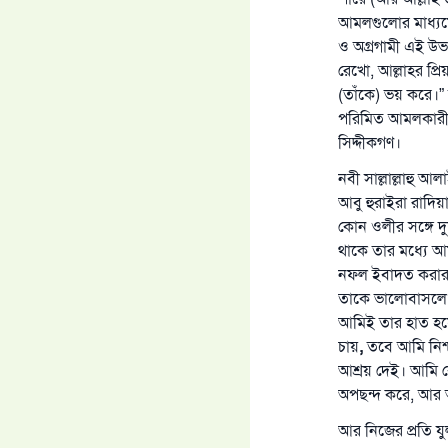
আমলগুলোর মাধ্যমে
ও অগ্রগামী এই উভয়
রেখো, আল্লাহর প্র
(তাঁকে) ভয় করে।” 
পরিমিত আমলকারীগণ
সিদ্দীকগণ।
নবী সাল্লাল্লাহু 
আবু হুরাইরা রাদিয়া
কোন ওলীর সঙ্গে দ
থাকে তার মধ্যে আ
নফল ইবাদত করার 
তাকে ভালোবাসলে
আমিই তার হাত হয়
চায়
,
তবে আমি নিশ্
আশ্রয় দেই। আমি কো
অপছন্দ করে, আর আম
আর নিজের প্রতি যু