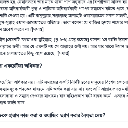
অর্জিত হয়, যেমনিভাবে তার মাঝে থাকা পাপ অনুসারে এর বিপরীতটা অর্জিত 
াবকে অনিবার্যকারী পুণ্য ও শাস্তিকে অনিবার্যকারী পাপের সমাবেশ ঘটতে পারে
শাস্তি দেওয়া হয়। এটি রাসূলুল্লাহ সাল্লাল্লাহু আলাইহি ওয়াসাল্লামের সকল সাহাব
-সুন্নাহ ওয়াল-জামায়াতের অভিমত। তারা বলেন: যে ব্যক্তির হৃদয়ে শস্যের দ
ে প্রবেশ করবে না।’[সমাপ্ত]
[যেমনটি ‘ফাতাওয়া মুহিম্মাহ’ (পৃ. ৮৩) গ্রন্থে রয়েছে] বলেন: ‘যে ব্যক্তি ঈমা
ল্লাহর ওলী। আর যে এমনটি নয় সে আল্লাহর ওলী নয়। আর যার মাঝে ঈমান 
ঝে বেলায়াতের কিছু অংশ রয়েছে।’[সমাপ্ত]
রো একচেটিয়া অধিকার
?
েটিয়া অধিকার নয়। এটি সমাজের একটি নির্দিষ্ট স্তরের মানুষের বিশেষ ক
সম্মানসূচক পদকের মাধ্যমে এটি অর্জন করা যায় না। বরং এটি আল্লাহ প্রদত্ত মর্যা
ালোবাসা ও সম্মান দেওয়ার মাধ্যমে। যার বহিঃপ্রকাশ ঘটে বাস্তব কর্মে। এভাবে ঐ 
য়াত অর্জন করে।
্তিকে হারাম কাজ করা ও ওয়াজিব ত্যাগ করার বৈধতা দেয়
?