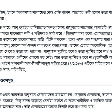
মাসউদ, ইবনে আব্বাসসহ সালাফের কেউ কেউ বলেন: আল্লাহর ওলী হলেন তারা 
 হয়।
িত আছে: আবু হুরাইরা রাদিয়াল্লাহু আনহু বলেন: রাসূলুল্লাহ সাল্লাল্লাহু আলাইহি 
্দা আছে যাদেরকে নবী ও শহীদরাও ঈর্ষা করে।” জিজ্ঞাসা করা হলো: হে আল্লাহর র
তাদেরকে ভালোবাসতে পারি। তিনি বললেন: ‘তারা এমন এক সম্প্রদায় যারা আ
াসে; কোনো অর্থ-সম্পদ বা বংশের কারণে নয়। তাদের চেহারা আলোকিত। তা
য় পেলেও তারা ভয় পাবে না। মানুষজন দুঃখিত হলেও তারা দুঃখিত হবে না।’ 
 “আল্লাহর ওলীদের কোনো ভয় নেই। আর তারা দুঃখিতও হবে না।”[হাদীসটি 
। শাইখ আলবানী আস-সিলসিলাতুস সহিহা গ্রন্থে (৭/১৩৬৯) এটিকে সহিহ বলে 
ত ও ঈষৎ পরিবর্তিত]
স্তরসমূহ
াকওয়ার তারতম্য অনুসারে বেলায়াতের তারতম্য হয়। আল্লাহর বেলায়াত, ভালোব
ভাগ রয়েছে। কিন্তু বান্দা আল্লাহর নৈকট্য অর্জনে যে সমস্ত শারীরিক ও আত্মিক 
 তারতম্য ঘটে। তাই বেলায়াতের স্তরকে তিনটি স্তরে ভাগ করা যায়: