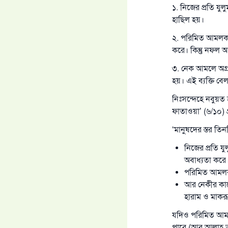
১. নিজের প্রতি যু
হাছিল হয়।
২. পরিমিত আমলকার
করে। কিন্তু নফল আদ
৩. নেক আমলে অগ্রগ
হয়। এই ব্যক্তি বেল
নিঃসন্দেহে নবুয়ত 
ফাতাওয়া’ (৬/১০) গ্
‘মানুষদের স্তর ত
নিজের প্রতি যু
অবাধ্যতা করে
পরিমিত আমলকা
আর নেকীর কাজে
হারাম ও মাকরূ
যদিও পরিমিত আমলক
পারে (আর আল্লাহ 