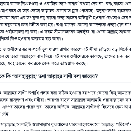
ে হারাম কাজে লিপ্ত হওয়া ও ওয়াজিব ত্যাগ করার বৈধতা দেয় না। বরং কারো থে
প্রমাণ করে যে তার ক্ষেত্রে আল্লাহর বেলায়াত হ্রাস পেয়েছে। অনুরূপভাবে যাদের
য়তো তারা এর উপযুক্ত না) কারো জন্য তাদের অভিমুখী হওয়ার বৈধতাও দেয় 
কে নবুয়তের স্তরে উন্নীত করা হয়। তথা তাদের কোনো আদেশকে প্রত্যাখ্যান না
ে পর্যালোচনা না করা। এ সবই সীমালঙ্ঘনের অন্তর্ভুক্ত, যা থেকে আল্লাহ তাআ
শির্কে লিপ্ত হওয়ার অন্যতম বড় কারণ।
ত ও ওলীদের স্তর সম্পর্কে ভুল ধারণা রাখার কারণে এই সীমা ছাড়িয়ে বড় শির্ক
ন যে তারা আল্লাহকে বাদ দিয়ে এই সমস্ত ওলীদেরকে ডাকছে, তাদের জন্য জব
করছে এবং তাদের কবরকে কেন্দ্র করে তাওয়াফ করছে।
রকে
কি ‘আসহাবুল্লাহ’ তথা আল্লাহর সাথী
বলা জায়েয
?
 ‘আল্লাহর সাথী’ উপাধি প্রদান করা সঠিক হওয়ার ব্যাপারে কোনো কিছু আমাদে
লী হলেন রাসূলগণ এবং নবীরা। তারপর রাসূল সাল্লাল্লাহু আলাইহি ওয়াসাল্লামের স
তর। এরপর তাদের পরের স্তর। তাদের কাউকে ‘আল্লাহর সাথীবর্গ’ হিসেবে কেউ আখ
 নেই।
ল সাল্লাল্লাহু আলাইহি ওয়াসাল্লাম কুরআনের ধারকবাহকদেরকে 'আল্লাহর পরিজন'