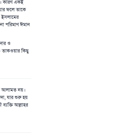
হয়। কারণ একই
; যার ফলে তাকে
ী, ইসলামের
ানা পরিমাণ ঈমান
নদার ও
ও তাকওয়ার কিছু
োনো আলামত নয়।
দা, যার শুরু হয়
ব্যক্তি আল্লাহর