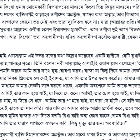
 কিংবা গুনাহ মোচনকারী বিপদাপদের মাধ্যমে কিংবা ভিন্ন কিছুর মাধ্যমে। 
 দলের ব্যক্তিবর্গই আল্লাহর ওলীদের অন্তর্ভুক্ত, যাদের কথা আল্লাহ তার কিতা
িয় বান্দাদের কোনো ভয় নেই এবং তারা দুঃখিতও হবে না। যারা (আল্লাহর প্রতি
সুতরাং আল্লাহর ওলীরা হলেন ঈমানদার মুত্তাকীরা। তবে ওলীরা দুই ভাগে বিভক্
। আর ‘বিশেষ’ তথা অগ্রগামীগণ। যদিও অগ্রগামীগণ সর্বোচ্চ স্তরধারী; যেমন
আলাইহি ওয়াসাল্লাম এই উভয় দলের কথা উল্লেখ করেছেন একটি হাদীসে, যেটি বুখার
ল্লাহু আনহুর সূত্রে। তিনি বলেন: নবী সাল্লাল্লাহু আলাইহি ওয়াসাল্লাম বলেছেন: “
ুশমনি করবে আমি তার সাথে যুদ্ধ ঘোষণা করব। বান্দা যা কিছু দিয়ে আমার নৈক
মার নিকট প্রিয়তম হল সেই ইবাদত
,
যা আমি তার উপর ফরয করেছি।
আমার বা
মাধ্যমে আমার নৈকট্য লাভ করতে থাকে, এমনকি অবশেষে আমি তাকে ভালো
 আমিই তার কান হয়ে যাই
,
যা দিয়ে সে শুনে। আমিই তার চোখ হয়ে যাই
,
যা দ
ে যাই
,
যা দিয়ে সে ধরে। আমিই তার পা হয়ে যাই
,
যা দ্বারা সে হাঁটে। সে যদি 
চয়ই তাকে তা দান করি। আর যদি সে আমার কাছে আশ্রয় প্রার্থনা করে
,
তবে অব
ন মুমিন বান্দার প্রাণ নিতে যতটা দ্বিধা করি অন্য কোন কাজে তেমন দ্বিধা করি ন
ি তার খারাপ লাগাকে অপছন্দ করি। কিন্তু মৃত্যু তার জন্য অবধারিত।”
লুমকারী ব্যক্তি ঈমানদারদের অন্তর্ভুক্ত। তার মাঝে থাকা ঈমান ও তাকওয়া অনুস