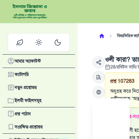
বিষয়ভিত্তিক ক্যা
ওলী কারা? তাদ
আমার অ্যাকাউন্ট
28/রবিউস সানি/
ক্যাটাগরি
প্রশ্ন
107283
নতুন প্রশ্নোত্তর
অনুগ্রহ করে নি
ওলীদেরকে ‘আল্
ইলমী ফাইলসমূহ
প্রশ্ন পাঠান
উত্তরের সার-সংক
সংরক্ষিত প্রশ্নোত্তর
আল্লাহর ওলী হল
চিন্তা করে তা