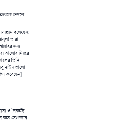
যাদেরকে দেখলে
ওয়াসাল্লাম বলেছেন:
াসূল! তারা
ল্লাহর জন্য
রা আলোর মিম্বরে
তারপর তিনি
আবু দাউদ ভালো
গণ্য করেছেন]
াসা ও নৈকট্যে
আমল করে সেগুলোর