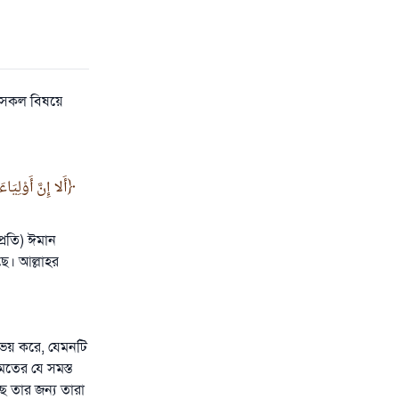
র সকল বিষয়ে
أَلا إِنَّ أَوْلِي
্রতি) ঈমান
ে। আল্লাহর
ে ভয় করে, যেমনটি
মতের যে সমস্ত
ে তার জন্য তারা