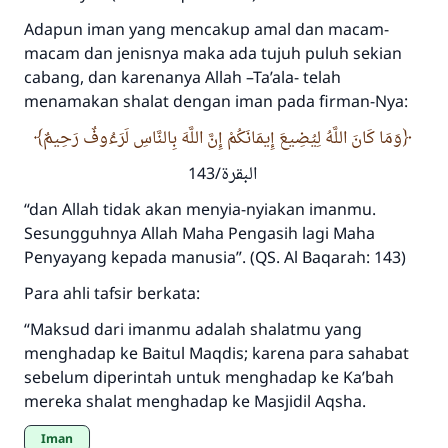
Adapun iman yang mencakup amal dan macam-
Jawaban no. 110845
macam dan jenisnya maka ada tujuh puluh sekian
menyelamatkan pernikahan.
cabang, dan karenanya Allah –Ta’ala- telah
menamakan shalat dengan iman pada firman-Nya:
Bantu kami dalam memberikan jawaban untuk umat
وَمَا كَانَ اللَّهُ لِيُضِيعَ إِيمَانَكُمْ إِنَّ اللَّهَ بِالنَّاسِ لَرَءُوفٌ رَحِيمٌ
Rasulullah ﷺ bersabda
"Siapa yang menunjukkan suatu kebaikan,
البقرة/143
meka dia akan mendapatkan pahala yang
“dan Allah tidak akan menyia-nyiakan imanmu.
sama dengan orang yang melakukannya"
Sesungguhnya Allah Maha Pengasih lagi Maha
MUSLIM, 1893
Penyayang kepada manusia”. (QS. Al Baqarah: 143)
Para ahli tafsir berkata:
Saham
“Maksud dari imanmu adalah shalatmu yang
menghadap ke Baitul Maqdis; karena para sahabat
sebelum diperintah untuk menghadap ke Ka’bah
mereka shalat menghadap ke Masjidil Aqsha.
Iman