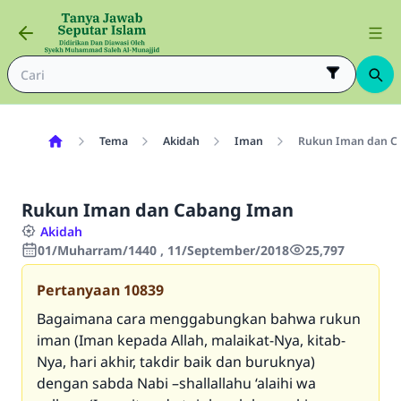
Tema
Akidah
Iman
Rukun Iman dan C
Rukun Iman dan Cabang Iman
Akidah
01/Muharram/1440 , 11/September/2018
25,797
Pertanyaan
10839
Bagaimana cara menggabungkan bahwa rukun
iman (Iman kepada Allah, malaikat-Nya, kitab-
Nya, hari akhir, takdir baik dan buruknya)
dengan sabda Nabi –shallallahu ‘alaihi wa