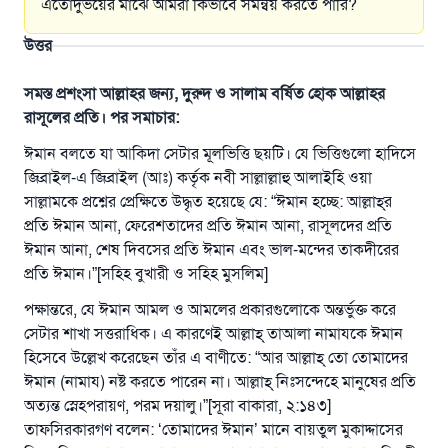
এতোদুভয়ের মাঝে আমরা কিভাবে সমন্বয় করতে পারি?
উত্তর
সমস্ত প্রশংসা আল্লাহর জন্য, দুরুদ ও সালাম বর্ষিত হোক আল্লাহর
রাসূলের প্রতি। পর সমাচার:
ঈমান বলতে যা আকিদা সেটার মূলভিত্তি ছয়টি। যে ভিত্তিগুলো হাদিসে
জিব্রাইল-এ জিব্রাইল (আঃ) কর্তৃক নবী সাল্লাল্লাহু আলাইহি ওয়া
সাল্লামকে প্রশ্নের প্রেক্ষিতে উদ্ধৃত হয়েছে যে: “ঈমান হচ্ছে: আল্লাহ্‌র
প্রতি ঈমান আনা, ফেরেশতাদের প্রতি ঈমান আনা, রাসূলদের প্রতি
ঈমান আনা, শেষ দিবসের প্রতি ঈমান এবং ভাল-মন্দের তাকদীরের
প্রতি ঈমান।”[সহিহ বুখারী ও সহিহ মুসলিম]
উত্তর নম্বর ১১০৮৪৫ একটি বিবাহ রক্ষা
পক্ষান্তরে, যে ঈমান আমল ও আমলের প্রকারগুলোকে অন্তর্ভুক্ত করে
করেছিল।
সেটার শাখা সত্তরাধিক। এ কারণেই আল্লাহ্‌ তাআলা নামাযকে ঈমান
হিসেবে উল্লেখ করেছেন তাঁর এ বাণীতে: “আর আল্লাহ্‌ তো তোমাদের
উম্মাহকে উত্তর দিতে আমাদেরকে সহযোগিতা করুন
ঈমান (নামায) নষ্ট করতে পারেন না। আল্লাহ্‌ নিঃসন্দেহে মানুষের প্রতি
রাসূল সাল্লাল্লাহু আলাইহি ওয়া সাল্লাম বলেছেন
অত্যন্ত স্নেহপরায়ণ, পরম দয়ালু।”[সূরা বাকারা, ২:১৪৩]
যে ব্যক্তি সৎ কর্মের পথ দেখাবে সে সৎকর্মকারীর সমান
তাফসিরকারগণ বলেন: ‘তোমাদের ঈমান’ মানে বায়তুল মুকাদ্দাসের
সওয়াব পাবে